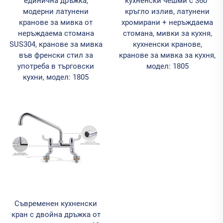
единична дръжка,
кухненски чешми с 360°
модерни латунени
кръгло излив, латунени
кранове за мивка от
хромирани + неръждаема
неръждаема стомана
стомана, мивки за кухня,
SUS304, кранове за мивка
кухненски кранове,
във френски стил за
кранове за мивка за кухня,
употреба в търговски
модел: 1805
кухни, модел: 1805
Съвременен кухненски
кран с двойна дръжка от