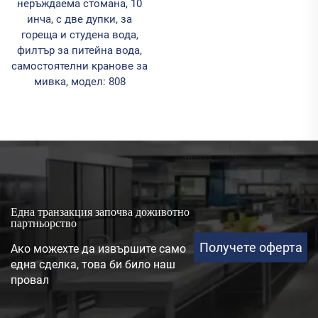
неръждаема стомана, 10
инча, с две дупки, за
гореща и студена вода,
филтър за питейна вода,
самостоятелни кранове за
мивка, модел: 808
Една транзакция започва доживотно
партньорство
Получете оферта
Ако можехте да извършите само
една сделка, това би било наш
провал