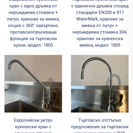
кран с една дръжка от
с единична дръжка според
неръждаема стомана +
стандарти EN200 и 817
латун, кранове за мивка,
WaterMark, кранове за
опция с 360° завъртане,
мивка от латун +
противоизпръскващи
неръждаема стомана 304,
функции за търговски
кранове за кухненска
кухни, модел: 1805
мивка, модел: 1805
Европейски ретро
Търговско отстъпно
кухненски кран с
предложение за търговски