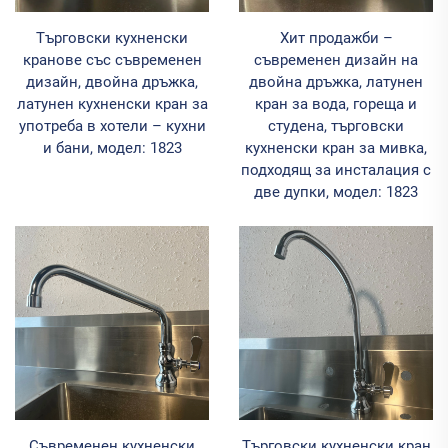
Търговски кухненски
Хит продажби –
кранове със съвременен
съвременен дизайн на
дизайн, двойна дръжка,
двойна дръжка, латунен
латунен кухненски кран за
кран за вода, гореща и
употреба в хотели – кухни
студена, търговски
и бани, модел: 1823
кухненски кран за мивка,
подходящ за инсталация с
две дупки, модел: 1823
Съвременен кухненски
Търговски кухненски кран