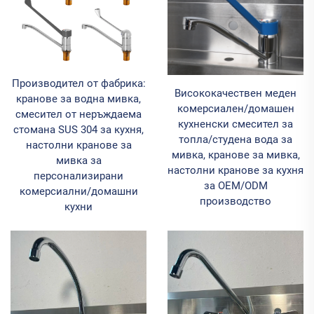
Производител от фабрика:
Висококачествен меден
кранове за водна мивка,
комерсиален/домашен
смесител от неръждаема
кухненски смесител за
стомана SUS 304 за кухня,
топла/студена вода за
настолни кранове за
мивка, кранове за мивка,
мивка за
настолни кранове за кухня
персонализирани
за OEM/ODM
комерсиални/домашни
производство
кухни