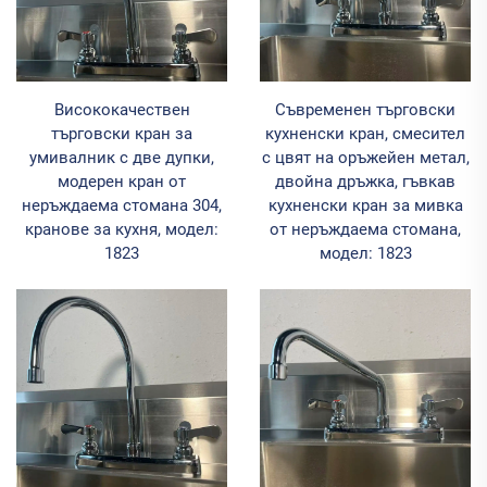
Висококачествен
Съвременен търговски
търговски кран за
кухненски кран, смесител
умивалник с две дупки,
с цвят на оръжейен метал,
модерен кран от
двойна дръжка, гъвкав
неръждаема стомана 304,
кухненски кран за мивка
кранове за кухня, модел:
от неръждаема стомана,
1823
модел: 1823