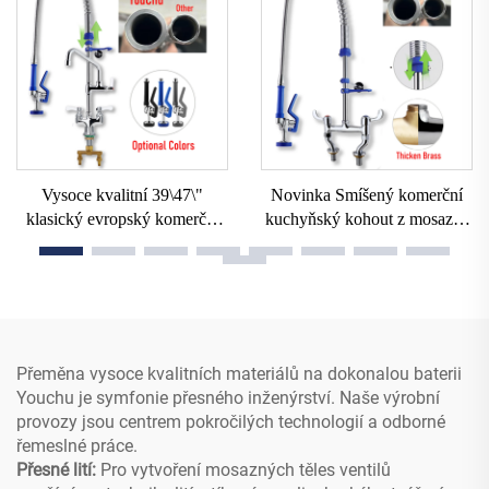
kolečko, průmyslové hotely
oceli 304 + mosaz pro
kuchyňskou dřezu
Vysoce kvalitní 39\47\"
Novinka Smíšený komerční
klasický evropský komerční
kuchyňský kohout z mosazi a
kuchyňský kohout s montáží
nerezové oceli Vysouvací
na desku Předplachovací
umyvadlový kohout Dvojitý
kohout se zaváděcím
předplachovací stolní moderní
trubkovým výstupkem pro
klasický
restaurace
Přeměna vysoce kvalitních materiálů na dokonalou baterii
Youchu je symfonie přesného inženýrství. Naše výrobní
provozy jsou centrem pokročilých technologií a odborné
řemeslné práce.
Přesné lití:
Pro vytvoření mosazných těles ventilů