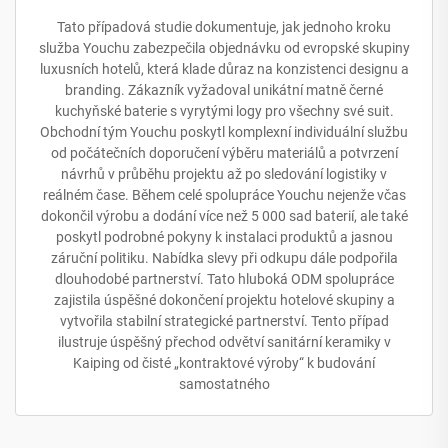
Tato případová studie dokumentuje, jak jednoho kroku
služba Youchu zabezpečila objednávku od evropské skupiny
luxusních hotelů, která klade důraz na konzistenci designu a
branding. Zákazník vyžadoval unikátní matně černé
kuchyňské baterie s vyrytými logy pro všechny své suit.
Obchodní tým Youchu poskytl komplexní individuální službu
od počátečních doporučení výběru materiálů a potvrzení
návrhů v průběhu projektu až po sledování logistiky v
reálném čase. Během celé spolupráce Youchu nejenže včas
dokončil výrobu a dodání více než 5 000 sad baterií, ale také
poskytl podrobné pokyny k instalaci produktů a jasnou
záruční politiku. Nabídka slevy při odkupu dále podpořila
dlouhodobé partnerství. Tato hluboká ODM spolupráce
zajistila úspěšné dokončení projektu hotelové skupiny a
vytvořila stabilní strategické partnerství. Tento případ
ilustruje úspěšný přechod odvětví sanitární keramiky v
Kaiping od čisté „kontraktové výroby“ k budování
samostatného