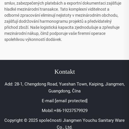
smluv, zabezpečených platebách a exportní dokumentaci zajišťuje
hladké mezinárodní transakce. Tato komplexní viditelnost a
odborné zpracování eliminují nejistoty v mezinárodním obchodu,
zajišťují dodržování harmonogramu projektů a předvídatelný
příchod zboží. Naše logistická kapacita zjednodušuje a zpřesňuje
mezinárodní nákup, čímž podporuje vaše firemní operace
spolehlivou výkonností dodávek.
Kontakt
Add: 28-1, Chengdong Road, Yueshan Town, Kaiping, Jiangmen,
Guangdong, Čína
E-mail:
[email protected]
Mobil:
+86-19237579929
Copyright © 2025 společnosti Jiangmen Youchu Sanitary Ware
Co., Ltd.