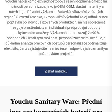
Youchu nabízí komplexní jednostopová řešení doplněná o flexibilní
možnosti personalizace, jako je OEM, ODM, vlastní materiály a
návrh loga. Původní výzkum požadavků zákazníků z různých
regionů (Severní Amerika, Evropa, Jižní Východní Asie) odhalil silnou
poptávku po individualizovaných produktech, na niž společnost
reaguje prostřednictvím individuální předprodejní podpory
poskytované manažery. Výzkumná data ukazují, že 90 %
obchodních klientů tyto možnosti personalizace velmi oceňuje, a
důkladná analýza pracovních postupů personalizace optimalizuje
efektivitu, čímž zajišťuje šité na míru řešení odpovídající rozmanitým
požadavkům projektů.
Získat nabídku
Youchu Sanitary Ware: Přední
inovace komerčních baterií pro