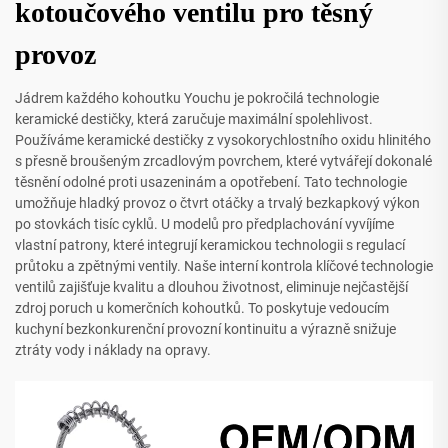
kotoučového ventilu pro těsný
provoz
Jádrem každého kohoutku Youchu je pokročilá technologie
keramické destičky, která zaručuje maximální spolehlivost.
Používáme keramické destičky z vysokorychlostního oxidu hlinitého
s přesně broušeným zrcadlovým povrchem, které vytvářejí dokonalé
těsnění odolné proti usazeninám a opotřebení. Tato technologie
umožňuje hladký provoz o čtvrt otáčky a trvalý bezkapkový výkon
po stovkách tisíc cyklů. U modelů pro předplachování vyvíjíme
vlastní patrony, které integrují keramickou technologii s regulací
průtoku a zpětnými ventily. Naše interní kontrola klíčové technologie
ventilů zajišťuje kvalitu a dlouhou životnost, eliminuje nejčastější
zdroj poruch u komerčních kohoutků. To poskytuje vedoucím
kuchyní bezkonkurenční provozní kontinuitu a výrazně snižuje
ztráty vody i náklady na opravy.