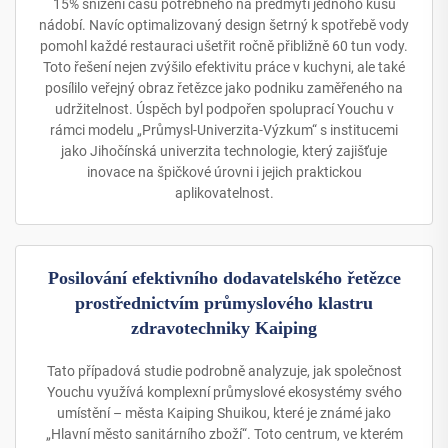
15% snížení času potřebného na předmytí jednoho kusu
nádobí. Navíc optimalizovaný design šetrný k spotřebě vody
pomohl každé restauraci ušetřit ročně přibližně 60 tun vody.
Toto řešení nejen zvýšilo efektivitu práce v kuchyni, ale také
posílilo veřejný obraz řetězce jako podniku zaměřeného na
udržitelnost. Úspěch byl podpořen spoluprací Youchu v
rámci modelu „Průmysl-Univerzita-Výzkum“ s institucemi
jako Jihočínská univerzita technologie, který zajišťuje
inovace na špičkové úrovni i jejich praktickou
aplikovatelnost.
Posilování efektivního dodavatelského řetězce
prostřednictvím průmyslového klastru
zdravotechniky Kaiping
Tato případová studie podrobně analyzuje, jak společnost
Youchu využívá komplexní průmyslové ekosystémy svého
umístění – města Kaiping Shuikou, které je známé jako
„Hlavní město sanitárního zboží“. Toto centrum, ve kterém