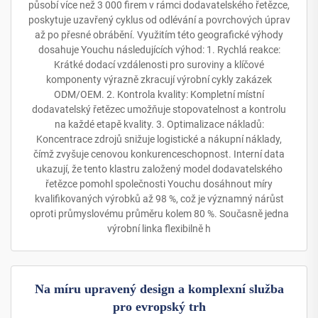
působí více než 3 000 firem v rámci dodavatelského řetězce,
poskytuje uzavřený cyklus od odlévání a povrchových úprav
až po přesné obrábění. Využitím této geografické výhody
dosahuje Youchu následujících výhod: 1. Rychlá reakce:
Krátké dodací vzdálenosti pro suroviny a klíčové
komponenty výrazně zkracují výrobní cykly zakázek
ODM/OEM. 2. Kontrola kvality: Kompletní místní
dodavatelský řetězec umožňuje stopovatelnost a kontrolu
na každé etapě kvality. 3. Optimalizace nákladů:
Koncentrace zdrojů snižuje logistické a nákupní náklady,
čímž zvyšuje cenovou konkurenceschopnost. Interní data
ukazují, že tento klastru založený model dodavatelského
řetězce pomohl společnosti Youchu dosáhnout míry
kvalifikovaných výrobků až 98 %, což je významný nárůst
oproti průmyslovému průměru kolem 80 %. Současně jedna
výrobní linka flexibilně h
Na míru upravený design a komplexní služba
pro evropský trh