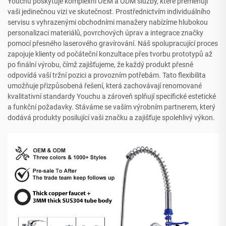
Youchu poskytuje komplexní OEM a ODM služby, které přeměňují
vaši jedinečnou vizi ve skutečnost. Prostřednictvím individuálního
servisu s vyhrazenými obchodními manažery nabízíme hlubokou
personalizaci materiálů, povrchových úprav a integrace značky
pomocí přesného laserového gravírování. Náš spolupracující proces
zapojuje klienty od počáteční konzultace přes tvorbu prototypů až
po finální výrobu, čímž zajišťujeme, že každý produkt přesně
odpovídá vaší tržní pozici a provozním potřebám. Tato flexibilita
umožňuje přizpůsobená řešení, která zachovávají renomované
kvalitativní standardy Youchu a zároveň splňují specifické estetické
a funkční požadavky. Stáváme se vaším výrobním partnerem, který
dodává produkty posilující vaši značku a zajišťuje spolehlivý výkon.