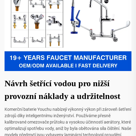
Návrh šetřící vodou pro nižší
provozní náklady a udržitelnost
Komerční baterie Youchu nabízejí výkonný výkon při zároveň šetření
zdrojů díky inteligentnímu inženýrství. Používáme přesně
kalibrované omezovače průtoku a vysokou účinností aerátory, které
optimalizují spotřebu vody, aniž by byla obětována síla čištění. Naše
modely předmytí jsou vybaveny laminární technologií proudění,