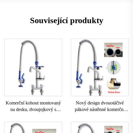
Související produkty
Komerční kohout montovaný
Nový design dvouotáčivé
na desku, dvoujojkový s
pákové nástěnné komerční
mosazným tělem, vysouvací
kuchyňský kohout s
předmycí kohout pro kuchyň,
vysunovacím mechanismem,
snadná instalace, ovládací
moderní kohoutky z nerezové