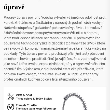
úpravě
Procesy úpravy povrchu Youchu vytvářejí výjimečnou odolnost proti
korozi, ztrátě lesku a škrábáním v náročných podmínkách kuchyní.
Naše vícestupeňové galvanické pokovování využívá ultrazvukové
čištění následované postupnými vrstvami mědi, niklu a chromu,
které tvoří vysoce účinnou ochrannou bariéru. U prémiových řad
používáme technologii fyzikální depozice z plynné fáze (PVD), která
ve vakuových komorách nanáší extrémně tvrdé keramické vrstvy na
podklady. Tyto úpravy povrchu procházejí přísnými testy působení
solného mlhového prostředí, čímž je zajištěno, že si zachovají vzhled
jako nové i přes trvalou expozici vlhkosti, páry a agresivním čisticím
chemikáliím. Výsledkem je dlouhodobá estetická přitažlivost, která
odolává zkáze časem, chrání vaši investici a udržuje standardy
profesionálních kuchyní po celá léta intenzivního používání.