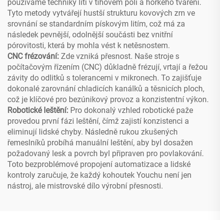
používáme techniky lití v tíhovém poli a horkého tváření.
Tyto metody vytvářejí hustší strukturu kovových zrn ve
srovnání se standardním pískovým litím, což má za
následek pevnější, odolnější součásti bez vnitřní
pórovitosti, která by mohla vést k netěsnostem.
CNC frézování:
Zde vzniká přesnost. Naše stroje s
počítačovým řízením (CNC) důkladně frézují, vrtají a řežou
závity do odlitků s tolerancemi v mikronech. To zajišťuje
dokonalé zarovnání chladicích kanálků a těsnicích ploch,
což je klíčové pro bezúnikový provoz a konzistentní výkon.
Robotické leštění:
Pro dokonalý vzhled robotické paže
provedou první fázi leštění, čímž zajistí konzistenci a
eliminují lidské chyby. Následně rukou zkušených
řemeslníků probíhá manuální leštění, aby byl dosažen
požadovaný lesk a povrch byl připraven pro povlakování.
Toto bezproblémové propojení automatizace a lidské
kontroly zaručuje, že každý kohoutek Youchu není jen
nástroj, ale mistrovské dílo výrobní přesnosti.