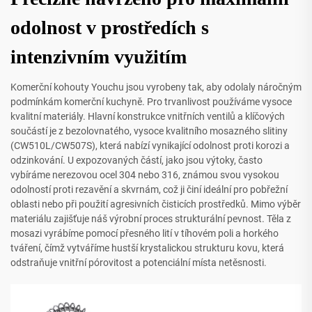
odolnost v prostředích s
intenzivním využitím
Komerční kohouty Youchu jsou vyrobeny tak, aby odolaly náročným
podmínkám komerční kuchyně. Pro trvanlivost používáme vysoce
kvalitní materiály. Hlavní konstrukce vnitřních ventilů a klíčových
součástí je z bezolovnatého, vysoce kvalitního mosazného slitiny
(CW510L/CW507S), která nabízí vynikající odolnost proti korozi a
odzinkování. U expozovaných částí, jako jsou výtoky, často
vybíráme nerezovou ocel 304 nebo 316, známou svou vysokou
odolností proti rezavění a skvrnám, což ji činí ideální pro pobřežní
oblasti nebo při použití agresivních čisticích prostředků. Mimo výběr
materiálu zajišťuje náš výrobní proces strukturální pevnost. Těla z
mosazi vyrábíme pomocí přesného lití v tíhovém poli a horkého
tváření, čímž vytváříme hustší krystalickou strukturu kovu, která
odstraňuje vnitřní pórovitost a potenciální místa netěsnosti.