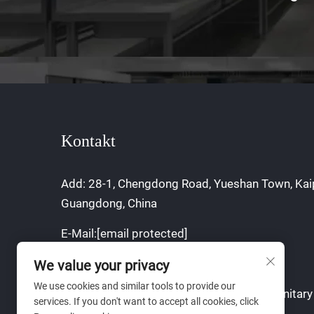
Kontakt
Add: 28-1, Chengdong Road, Yueshan Town, Kai
Guangdong, China
E-Mail:
[email protected]
Mobil/WhatsApp:
+86 17765756706
We value your privacy
We use cookies and similar tools to provide our
Copyright © 2025 by Jiangmen Youchu Sanitary 
services. If you don't want to accept all cookies, click