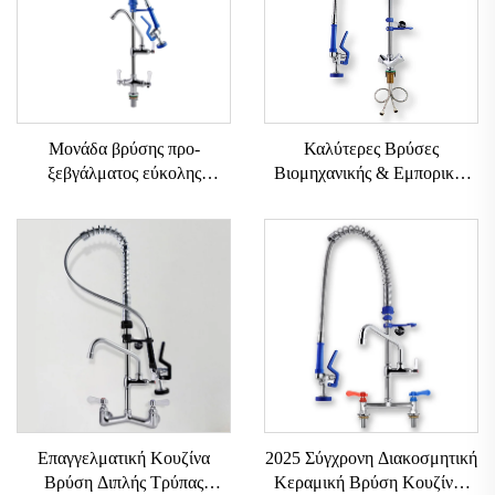
Μονάδα βρύσης προ-
Καλύτερες Βρύσες
ξεβγάλματος εύκολης
Βιομηχανικής & Εμπορικής
εγκατάστασης, με ελατήριο,
Χρήσης
38" τύπου εγκατάστασης στην
SUS304+Ορείχαλκος,
επιφάνεια του νεροχύτη, 12"
Κλασικής Σχεδίασης Βρύση
επαγγελματική βρύση για
Κουζίνας με Εξάρτημα
προ-ξέβγαλμα με αγκώνα για
Ψεκασμού, Ανοξείδωτη για
κουζίνα
Κουζίνα
Επαγγελματική Κουζίνα
2025 Σύγχρονη Διακοσμητική
Βρύση Διπλής Τρύπας
Κεραμική Βρύση Κουζίνας