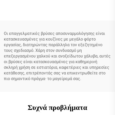
Επιτοίχιας Τοποθέτησης
Διπλή Εμπορική Βρύση
Εύκολης Εγκατάστασης Με
Νεροχύτη Με Δυνατότητα
Ελατήριο Μονάδα Προ-
Έλξης Θερμού-Κρύου Νερού
ξεβγματος Με Κεραμικό
Με Πλαστική Λαβή
Πυρήνα Βαλβίδας
Ρυθμιζόμενου Ύψους
Οι επαγγελματικές βρύσες αποσυναρμολόγησης είναι
κατασκευασμένες για κουζίνες με μεγάλο φόρτο
εργασίας, διατηρώντας παράλληλα τον εξεζητημένο
τους σχεδιασμό. Χάρη στον συνδυασμό μη
επεξεργασμένου χαλκού και ανοξείδωτου χάλυβα, αυτές
οι βρύσες είναι κατασκευασμένες για καθημερινή
σκληρή χρήση σε εστιατόρια, καφετέριες και υπηρεσίες
κατάθεσης, επιτρέποντάς σας να επικεντρωθείτε στο
πιο σημαντικό πράγμα· το μαγείρεμά σας.
Συχνά προβλήματα