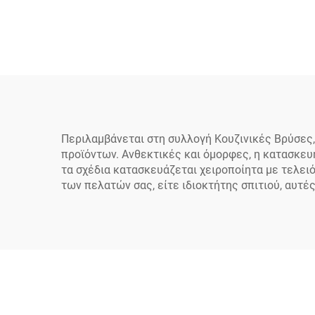
πώλησης, 1823 γραμμάρια
ξενοδ
από μπρούντζο υψηλής
τύπ
ποιότητας, σταθερή βρύση
ξέβγα
για νεροχύτη, κινητή
ατσάλ
αντλία νερού και
για
περιστρεφόμενη βρύση
Περιλαμβάνεται στη συλλογή Κουζινικές Βρύσες
κουζίνας
προϊόντων. Ανθεκτικές και όμορφες, η κατασκευ
τα σχέδια κατασκευάζεται χειροποίητα με τελειό
των πελατών σας, είτε ιδιοκτήτης σπιτιού, αυτές 