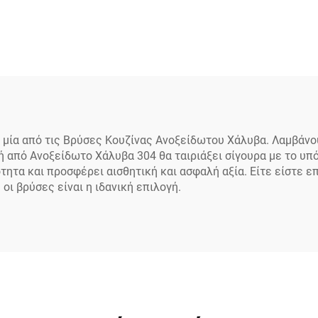
οχεία και εστιατόρια,
διπλής χειρολαβή
ου τοίχου, για προ-
επαγγελματικής χρ
λμα, από ανοξείδωτο
κινητή βρύση κουζί
ι 304 και μπρούντζο,
μίκτης ζεστού και 
 κουζινικές βρύσες
νερού για ξενοδοχε
νεροχύτη
, μία από τις Βρύσες Κουζίνας Ανοξείδωτου Χάλυβα. Λαμβάν
ή από Ανοξείδωτο Χάλυβα 304 θα ταιριάξει σίγουρα με το υπό
τητα και προσφέρει αισθητική και ασφαλή αξία. Είτε είστε ε
οι βρύσες είναι η ιδανική επιλογή.