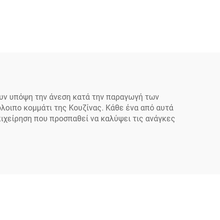
Βρύση Κουζίνας Διπλή
ς,
Εμπορική Βρύση Νεροχύτη
ήσης,
Με Δυνατότητα Έλξης
νας,
Θερμού-Κρύου Νερού Με
κρύου
Πλαστική Λαβή
ιακό
ουν υπόψη την άνεση κατά την παραγωγή των
λοιπο κομμάτι της Κουζίνας. Κάθε ένα από αυτά
πιχείρηση που προσπαθεί να καλύψει τις ανάγκες