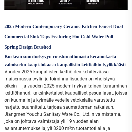
2025 Modern Contemporary Ceramic Kitchen Faucet Dual
Commercial Sink Taps Featuring Hot Cold Water Pull
Spring Design Brushed
Korkean suorituskyvyn ruostumattomasta keramiikasta
valmistettu kaapistokaasu kaupallisiin keittioihin tyylikkäästi
Vuoden 2025 kaupallisten keittiöiden kehittyvässä
maisemassa tyylin ja toiminnallisuuden on yhdistyvä
oikein – ja vuoden 2025 moderni nykyaikainen keraaminen
keittiöhanuri, kaksinkertaiset kaupalliset pesuallasat, joissa
on kuumalle ja kylmälle vedelle vetokelalla varustettu
harjattu suunnittelu, tarjoaa saumattoman ratkaisun.
Jiangmen Youchu Sanitary Ware Co., Ltd.:n valmistama,
joka on johtava valmistaja yli 19 vuoden alan
asiantuntemuksella, yli 8200 m²:n tuotantotilalla ja