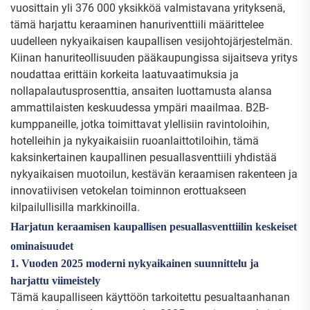
vuosittain yli 376 000 yksikköä valmistavana yrityksenä,
tämä harjattu keraaminen hanuriventtiili määrittelee
uudelleen nykyaikaisen kaupallisen vesijohtojärjestelmän.
Kiinan hanuriteollisuuden pääkaupungissa sijaitseva yritys
noudattaa erittäin korkeita laatuvaatimuksia ja
nollapalautusprosenttia, ansaiten luottamusta alansa
ammattilaisten keskuudessa ympäri maailmaa. B2B-
kumppaneille, jotka toimittavat ylellisiin ravintoloihin,
hotelleihin ja nykyaikaisiin ruoanlaittotiloihin, tämä
kaksinkertainen kaupallinen pesuallasventtiili yhdistää
nykyaikaisen muotoilun, kestävän keraamisen rakenteen ja
innovatiivisen vetokelan toiminnon erottuakseen
kilpailullisilla markkinoilla.
Harjatun keraamisen kaupallisen pesuallasventtiilin keskeiset
ominaisuudet
1. Vuoden 2025 moderni nykyaikainen suunnittelu ja
harjattu viimeistely
Tämä kaupalliseen käyttöön tarkoitettu pesualtaanhanan