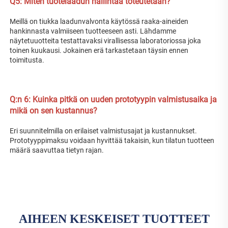
Q5: Miten tuotelaadun hallintaa toteutetaan? 
Meillä on tiukka laadunvalvonta käytössä raaka-aineiden 
hankinnasta valmiiseen tuotteeseen asti. Lähdamme 
näytetuuotteita testattavaksi virallisessa laboratoriossa joka 
toinen kuukausi. Jokainen erä tarkastetaan täysin ennen 
toimitusta. 
Q:n 
6: Kuinka pitkä on uuden prototyypin valmistusaika ja 
mikä on sen kustannus? 
Eri suunnitelmilla on erilaiset valmistusajat ja kustannukset. 
Prototyyppimaksu voidaan hyvittää takaisin, kun tilatun tuotteen 
määrä saavuttaa tietyn rajan. 
AIHEEN KESKEISET TUOTTEET