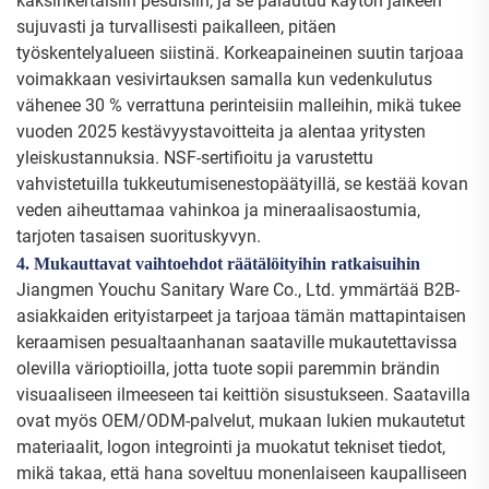
kaksinkertaisiin pesuisiin, ja se palautuu käytön jälkeen
sujuvasti ja turvallisesti paikalleen, pitäen
työskentelyalueen siistinä. Korkeapaineinen suutin tarjoaa
voimakkaan vesivirtauksen samalla kun vedenkulutus
vähenee 30 % verrattuna perinteisiin malleihin, mikä tukee
vuoden 2025 kestävyystavoitteita ja alentaa yritysten
yleiskustannuksia. NSF-sertifioitu ja varustettu
vahvistetuilla tukkeutumisenestopäätyillä, se kestää kovan
veden aiheuttamaa vahinkoa ja mineraalisaostumia,
tarjoten tasaisen suorituskyvyn.
4. Mukauttavat vaihtoehdot räätälöityihin ratkaisuihin
Jiangmen Youchu Sanitary Ware Co., Ltd. ymmärtää B2B-
asiakkaiden erityistarpeet ja tarjoaa tämän mattapintaisen
keraamisen pesualtaanhanan saataville mukautettavissa
olevilla värioptioilla, jotta tuote sopii paremmin brändin
visuaaliseen ilmeeseen tai keittiön sisustukseen. Saatavilla
ovat myös OEM/ODM-palvelut, mukaan lukien mukautetut
materiaalit, logon integrointi ja muokatut tekniset tiedot,
mikä takaa, että hana soveltuu monenlaiseen kaupalliseen