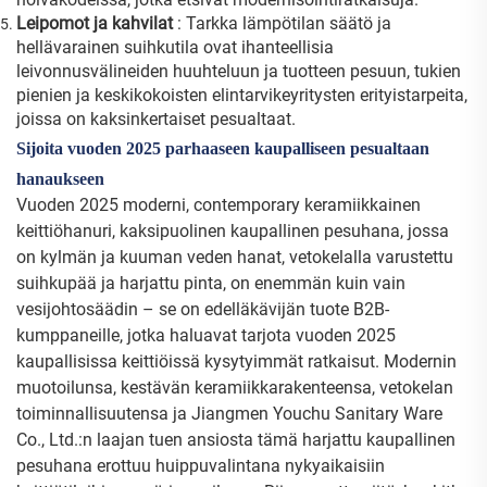
Leipomot ja kahvilat
: Tarkka lämpötilan säätö ja
hellävarainen suihkutila ovat ihanteellisia
leivonnusvälineiden huuhteluun ja tuotteen pesuun, tukien
pienien ja keskikokoisten elintarvikeyritysten erityistarpeita,
joissa on kaksinkertaiset pesualtaat.
Sijoita vuoden 2025 parhaaseen kaupalliseen pesualtaan
hanaukseen
Vuoden 2025 moderni, contemporary keramiikkainen
keittiöhanuri, kaksipuolinen kaupallinen pesuhana, jossa
on kylmän ja kuuman veden hanat, vetokelalla varustettu
suihkupää ja harjattu pinta, on enemmän kuin vain
vesijohtosäädin – se on edelläkävijän tuote B2B-
kumppaneille, jotka haluavat tarjota vuoden 2025
kaupallisissa keittiöissä kysytyimmät ratkaisut. Modernin
muotoilunsa, kestävän keramiikkarakenteensa, vetokelan
toiminnallisuutensa ja Jiangmen Youchu Sanitary Ware
Co., Ltd.:n laajan tuen ansiosta tämä harjattu kaupallinen
pesuhana erottuu huippuvalintana nykyaikaisiin