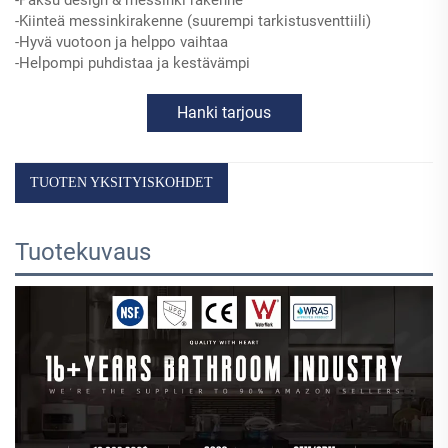
-Paksu design & messinki rakenne
-Kiinteä messinkirakenne (suurempi tarkistusventtiili)
-Hyvä vuotoon ja helppo vaihtaa
-Helpompi puhdistaa ja kestävämpi
Hanki tarjous
TUOTEN YKSITYISKOHDET
Tuotekuvaus