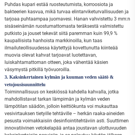
Puhdas kupari estää ruosteutumista, korroosiota ja
bakteerien kasvua, mikä turvaa elintarviketurvallisuuden ja
tarjoaa puhtaampaa juomavesi. Hanan vahvistettu 3 mm:n
sisäseinämän ruostumattomasta teräksestä valmistettu
putkisto ja jouset tekevät siitä paremman kuin 99,9 %
kaupallisista hanhoista markkinoilla, kun taas
ilmailuteollisuudessa käytettyjä kovettunutta kiinteää
muovia olevat kahvat tarjoavat luotettavan,
luiskahtamattoman otteen, joka vähentää käsien
väsymystä pitkillä työvuoroilla.
3. Kaksinkertainen kylmän ja kuuman veden säätö &
vetojousisuunnittelu
Toiminnallisuus on keskiössä kahdella kahvalla, jotka
mahdollistavat tarkan lämpimän ja kylmän veden
lämpötilan säädön, jolloin keittiökunta voi mukauttaa
vesivirtauksen tietyille tehtäville – herkän raaka-aineiden
pesusta voimakkaisiin desinfiointitehtäviin asti. Suuttimen
innovatiivinen vetokelapää antaa joustavan ulottuvuuden