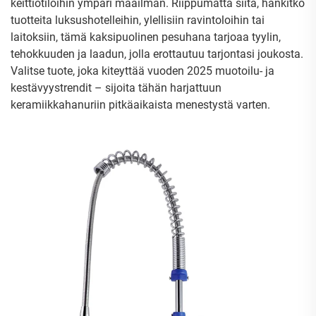
keittiötiloihin ympäri maailman. Riippumatta siitä, hankitko
tuotteita luksushotelleihin, ylellisiin ravintoloihin tai
laitoksiin, tämä kaksipuolinen pesuhana tarjoaa tyylin,
tehokkuuden ja laadun, jolla erottautuu tarjontasi joukosta.
Valitse tuote, joka kiteyttää vuoden 2025 muotoilu- ja
kestävyystrendit – sijoita tähän harjattuun
keramiikkahanuriin pitkäaikaista menestystä varten.