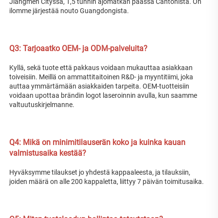
Jiangmen Cityssä, 1,5 tunnin ajomatkan päässä Cantonista. On 
ilomme järjestää nouto Guangdongista. 
Q3: Tarjoaatko OEM- ja ODM-palveluita? 
Kyllä, sekä tuote että pakkaus voidaan mukauttaa asiakkaan 
toiveisiin. Meillä on ammattitaitoinen R&D- ja myyntitiimi, joka 
auttaa ymmärtämään asiakkaiden tarpeita. OEM-tuotteisiin 
voidaan upottaa brändin logot laseroinnin avulla, kun saamme 
valtuutuskirjelmanne. 
Q4: Mikä on minimitilauserän koko ja kuinka kauan 
valmistusaika kestää? 
Hyväksymme tilaukset jo yhdestä kappaaleesta, ja tilauksiin, 
joiden määrä on alle 200 kappaletta, liittyy 7 päivän toimitusaika. 