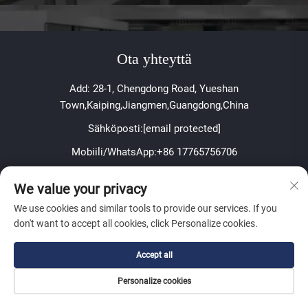
Ota yhteyttä
Add: 28-1, Chengdong Road, Yueshan
Town,Kaiping,Jiangmen,Guangdong,China
Sähköposti:
[email protected]
Mobiili/WhatsApp:
+86 17765756706
Tekijänoikeus © 2025 Jiangmen Youchu Sanitary Ware Co.,
We value your privacy
Ltd.
We use cookies and similar tools to provide our services. If you
Tietosuojakäytäntö
don't want to accept all cookies, click Personalize cookies.
Tietoa
Accept all
Personalize cookies
Tilaa viikoittainen uutiskirjeemme