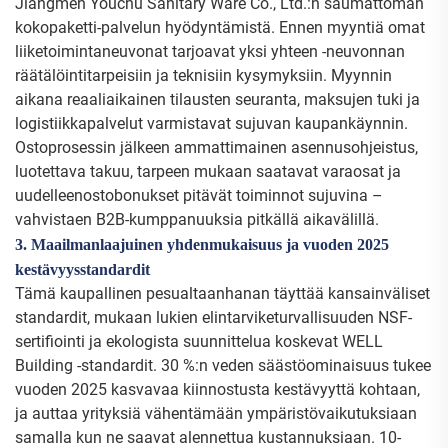
Jiangmen Youchu Sanitary Ware Co., Ltd.:n saumattoman
kokopaketti-palvelun hyödyntämistä. Ennen myyntiä omat
liiketoimintaneuvonat tarjoavat yksi yhteen -neuvonnan
räätälöintitarpeisiin ja teknisiin kysymyksiin. Myynnin
aikana reaaliaikainen tilausten seuranta, maksujen tuki ja
logistiikkapalvelut varmistavat sujuvan kaupankäynnin.
Ostoprosessin jälkeen ammattimainen asennusohjeistus,
luotettava takuu, tarpeen mukaan saatavat varaosat ja
uudelleenostobonukset pitävät toiminnot sujuvina –
vahvistaen B2B-kumppanuuksia pitkällä aikavälillä.
3. Maailmanlaajuinen yhdenmukaisuus ja vuoden 2025
kestävyysstandardit
Tämä kaupallinen pesualtaanhanan täyttää kansainväliset
standardit, mukaan lukien elintarviketurvallisuuden NSF-
sertifiointi ja ekologista suunnittelua koskevat WELL
Building -standardit. 30 %:n veden säästöominaisuus tukee
vuoden 2025 kasvavaa kiinnostusta kestävyyttä kohtaan,
ja auttaa yrityksiä vähentämään ympäristövaikutuksiaan
samalla kun ne saavat alennettua kustannuksiaan. 10-