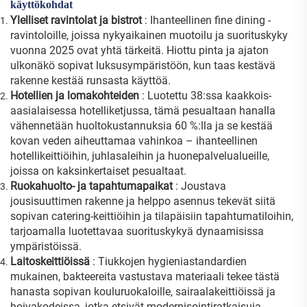
käyttökohdat
Ylelliset ravintolat ja bistrot
: Ihanteellinen fine dining -
ravintoloille, joissa nykyaikainen muotoilu ja suorituskyky
vuonna 2025 ovat yhtä tärkeitä. Hiottu pinta ja ajaton
ulkonäkö sopivat luksusympäristöön, kun taas kestävä
rakenne kestää runsasta käyttöä.
Hotellien ja lomakohteiden
: Luotettu 38:ssa kaakkois-
aasialaisessa hotelliketjussa, tämä pesualtaan hanalla
vähennetään huoltokustannuksia 60 %:lla ja se kestää
kovan veden aiheuttamaa vahinkoa – ihanteellinen
hotellikeittiöihin, juhlasaleihin ja huonepalvelualueille,
joissa on kaksinkertaiset pesualtaat.
Ruokahuolto- ja tapahtumapaikat
: Joustava
jousisuuttimen rakenne ja helppo asennus tekevät siitä
sopivan catering-keittiöihin ja tilapäisiin tapahtumatiloihin,
tarjoamalla luotettavaa suorituskykyä dynaamisissa
ympäristöissä.
Laitoskeittiöissä
: Tiukkojen hygieniastandardien
mukainen, bakteereita vastustava materiaali tekee tästä
hanasta sopivan kouluruokaloille, sairaalakeittiöissä ja
hoivakodeissa, jotka etsivät modernisointiratkaisuja.