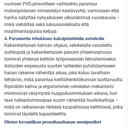
vuotisen PVD-pinnoitteen vaihtoehto parantaa
matonpintaisen viimeistelyn kestävyyttä, varmistaen että
hanha säilyttää nykyaikaisen ulkonäkönsä vuosikausia –
mikä viehättää sekä luksusasiakkaita että
maailmanlaajuisia ketjuja.
4. Parannettu tehokkuus kaksipönttöisiin asetuksiin
Kaksinkertaisen kahvan ohjaus, vetokelalla varustettu
suihkupää ja kaksinkertaisen pesurin yhteensopivuus
toimivat yhdessä keittiön työprosessien tehostamiseksi.
Astioiden esipesusta suurten laitteiden puhdistamiseen
hanan rakenne vähentää aikaa, joka kuluu tavallisiin
tehtäviin, mikä parantaa keittiöhenkilökunnan tuottavuutta.
Kipinätön kahva ja ergonominen vetokelan mekanismi
minimoivat väsymystä huippukuormituksen aikana, kun
taas tukkeutumisvapaa suutin vähentää huoltokatkoja –
mikä on ratkaisevan tärkeää kaupallisissa keittiöissä, jotka
toimivat täydellä kapasiteetilla.
Hiotun keramiikan pesualtaanhanan monipuoliset