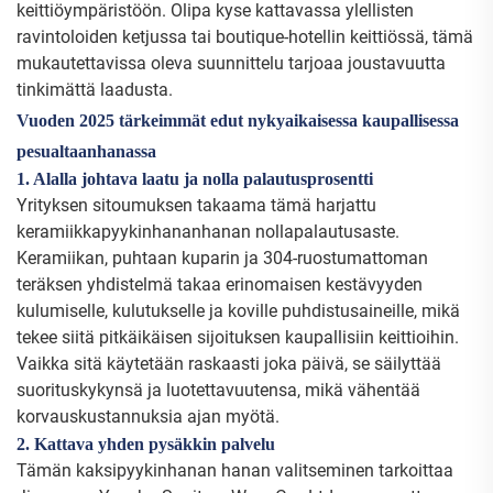
keittiöympäristöön. Olipa kyse kattavassa ylellisten
ravintoloiden ketjussa tai boutique-hotellin keittiössä, tämä
mukautettavissa oleva suunnittelu tarjoaa joustavuutta
tinkimättä laadusta.
Vuoden 2025 tärkeimmät edut nykyaikaisessa kaupallisessa
pesualtaanhanassa
1. Alalla johtava laatu ja nolla palautusprosentti
Yrityksen sitoumuksen takaama tämä harjattu
keramiikkapyykinhananhanan nollapalautusaste.
Keramiikan, puhtaan kuparin ja 304-ruostumattoman
teräksen yhdistelmä takaa erinomaisen kestävyyden
kulumiselle, kulutukselle ja koville puhdistusaineille, mikä
tekee siitä pitkäikäisen sijoituksen kaupallisiin keittioihin.
Vaikka sitä käytetään raskaasti joka päivä, se säilyttää
suorituskykynsä ja luotettavuutensa, mikä vähentää
korvauskustannuksia ajan myötä.
2. Kattava yhden pysäkkin palvelu
Tämän kaksipyykinhanan hanan valitseminen tarkoittaa