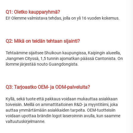
Q1: Oletko kaupparyhmä? 
EI! Olemme valmistava tehdas, jolla on yli 16 vuoden kokemus. 
Q2: Mikä on teidän tehtaan sijainti? 
Tehtaämme sijaitsee Shuikoun kaupungissa, Kaipingin alueella, 
Jiangmen Cityssä, 1,5 tunnin ajomatkan päässä Cantonista. On 
ilomme järjestää nouto Guangdongista. 
Q3: Tarjoaatko OEM- ja ODM-palveluita? 
Kyllä, sekä tuote että pakkaus voidaan mukauttaa asiakkaan 
toiveisiin. Meillä on ammattitaitoinen R&D- ja myyntitiimi, joka 
auttaa ymmärtämään asiakkaiden tarpeita. OEM-tuotteisiin 
voidaan upottaa brändin logot laseroinnin avulla, kun saamme 
valtuutuskirjelmanne. 