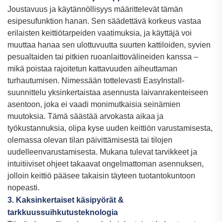
Joustavuus ja käytännöllisyys määrittelevät tämän
esipesufunktion hanan. Sen säädettävä korkeus vastaa
erilaisten keittiötarpeiden vaatimuksia, ja käyttäjä voi
muuttaa hanaa sen ulottuvuutta suurten kattiloiden, syvien
pesualtaiden tai pitkien ruoanlaittovälineiden kanssa –
mikä poistaa rajoitetun kattavuuden aiheuttaman
turhautumisen. Nimessään tottelevasti EasyInstall-
suunnittelu yksinkertaistaa asennusta laivanrakenteiseen
asentoon, joka ei vaadi monimutkaisia seinämien
muutoksia. Tämä säästää arvokasta aikaa ja
työkustannuksia, olipa kyse uuden keittiön varustamisesta,
olemassa olevan tilan päivittämisestä tai tilojen
uudelleenvarustamisesta. Mukana tulevat tarvikkeet ja
intuitiiviset ohjeet takaavat ongelmattoman asennuksen,
jolloin keittiö pääsee takaisin täyteen tuotantokuntoon
nopeasti.
3. Kaksinkertaiset käsipyörät &
tarkkuussuihkutusteknologia