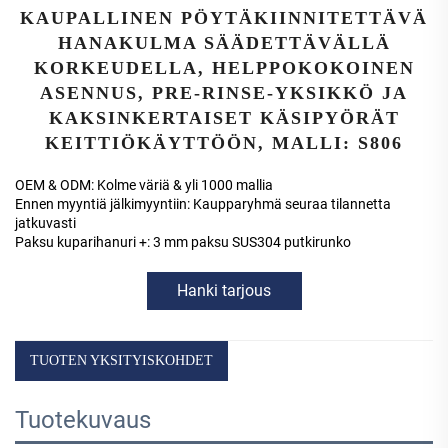
KAUPALLINEN PÖYTÄKIINNITETTÄVÄ
HANAKULMA SÄÄDETTÄVÄLLÄ
KORKEUDELLA, HELPPOKOKOINEN
ASENNUS, PRE-RINSE-YKSIKKÖ JA
KAKSINKERTAISET KÄSIPYÖRÄT
KEITTIÖKÄYTTÖÖN, MALLI: S806
OEM & ODM: Kolme väriä & yli 1000 mallia
Ennen myyntiä jälkimyyntiin: Kaupparyhmä seuraa tilannetta
jatkuvasti
Paksu kuparihanuri +: 3 mm paksu SUS304 putkirunko
Hanki tarjous
TUOTEN YKSITYISKOHDET
Tuotekuvaus