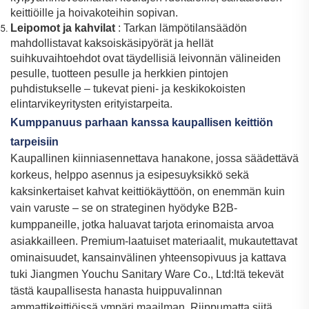
keittiöille ja hoivakoteihin sopivan.
Leipomot ja kahvilat
: Tarkan lämpötilansäädön
mahdollistavat kaksoiskäsipyörät ja hellät
suihkuvaihtoehdot ovat täydellisiä leivonnän välineiden
pesulle, tuotteen pesulle ja herkkien pintojen
puhdistukselle – tukevat pieni- ja keskikokoisten
elintarvikeyritysten erityistarpeita.
Kumppanuus parhaan kanssa kaupallisen keittiön
tarpeisiin
Kaupallinen kiinniasennettava hanakone, jossa säädettävä
korkeus, helppo asennus ja esipesuyksikkö sekä
kaksinkertaiset kahvat keittiökäyttöön, on enemmän kuin
vain varuste – se on strateginen hyödyke B2B-
kumppaneille, jotka haluavat tarjota erinomaista arvoa
asiakkailleen. Premium-laatuiset materiaalit, mukautettavat
ominaisuudet, kansainvälinen yhteensopivuus ja kattava
tuki Jiangmen Youchu Sanitary Ware Co., Ltd:ltä tekevät
tästä kaupallisesta hanasta huippuvalinnan
ammattikeittiöissä ympäri maailman. Riippumatta siitä,