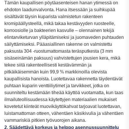
Tämän kaupallisen pöytäasenteisen hanan ytimessä on
ehdoton laadunvalvonta. Hana itsessään ja suihkupää
sisältävät täysin kuparista valmistetun rakenteen
kromipäällysteellä, mikä takaa kestävyyden ruosteelle,
korroosiolle ja bakteerien kasvulle – olennainen tekijä
elintarviketurvan ylläpitämiseksi ja juomaveden puhtauden
säilyttämiseksi. Pääasiallinen rakenne on valmistettu
paksusta 304 -ruostumattomasta teräsputkesta (3 mm
sisäseinämän paksuus) vahvistettujen jousien kera, mikä
tekee siitä rakenteellisesti kestävämmän ja
pitkäikäisemmän kuin 99,9 % markkinoilla olevista
kaupallisista hanoista. Luotettavaa rakennetta täydentävät
puhtaan kuparin venttiiliytimet ja tarvikkeet, jotka on
suunniteltu kestämään tiheää käyttöä vuotamatta, kun taas
ilmailuteollisuudessa käytettyjen materiaalien mukaiset
kovetetut kiinteät muovikäyttökahvat tarjoavat luotettavan,
luistamattoman otteen, vähentäen käsikivulia ja vähentäen
vammariskiä pitkien työvuorojen aikana.
2. Säädettävä korkeus ja helppo asennussuunnittelu