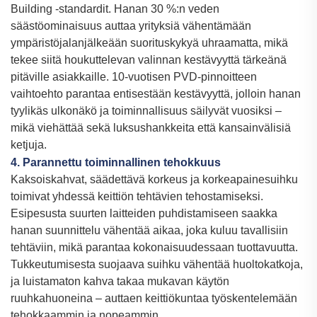
Building -standardit. Hanan 30 %:n veden
säästöominaisuus auttaa yrityksiä vähentämään
ympäristöjalanjälkeään suorituskykyä uhraamatta, mikä
tekee siitä houkuttelevan valinnan kestävyyttä tärkeänä
pitäville asiakkaille. 10-vuotisen PVD-pinnoitteen
vaihtoehto parantaa entisestään kestävyyttä, jolloin hanan
tyylikäs ulkonäkö ja toiminnallisuus säilyvät vuosiksi –
mikä viehättää sekä luksushankkeita että kansainvälisiä
ketjuja.
4. Parannettu toiminnallinen tehokkuus
Kaksoiskahvat, säädettävä korkeus ja korkeapainesuihku
toimivat yhdessä keittiön tehtävien tehostamiseksi.
Esipesusta suurten laitteiden puhdistamiseen saakka
hanan suunnittelu vähentää aikaa, joka kuluu tavallisiin
tehtäviin, mikä parantaa kokonaisuudessaan tuottavuutta.
Tukkeutumisesta suojaava suihku vähentää huoltokatkoja,
ja luistamaton kahva takaa mukavan käytön
ruuhkahuoneina – auttaen keittiökuntaa työskentelemään
tehokkaammin ja nopeammin.