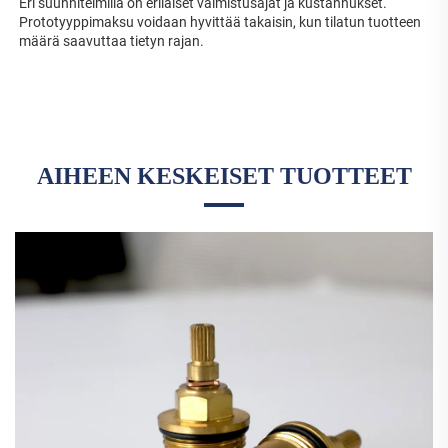
Eri suunnitelmilla on erilaiset valmistusajat ja kustannukset. 
Prototyyppimaksu voidaan hyvittää takaisin, kun tilatun tuotteen 
määrä saavuttaa tietyn rajan. 
AIHEEN KESKEISET TUOTTEET