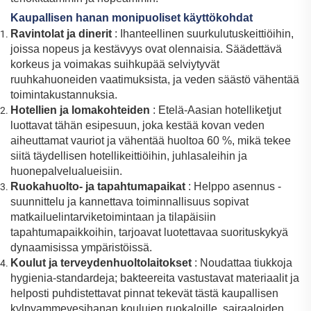
Kaupallisen hanan monipuoliset käyttökohdat
Ravintolat ja dinerit
: Ihanteellinen suurkulutuskeittiöihin,
joissa nopeus ja kestävyys ovat olennaisia. Säädettävä
korkeus ja voimakas suihkupää selviytyvät
ruuhkahuoneiden vaatimuksista, ja veden säästö vähentää
toimintakustannuksia.
Hotellien ja lomakohteiden
: Etelä-Aasian hotelliketjut
luottavat tähän esipesuun, joka kestää kovan veden
aiheuttamat vauriot ja vähentää huoltoa 60 %, mikä tekee
siitä täydellisen hotellikeittiöihin, juhlasaleihin ja
huonepalvelualueisiin.
Ruokahuolto- ja tapahtumapaikat
: Helppo asennus -
suunnittelu ja kannettava toiminnallisuus sopivat
matkailuelintarviketoimintaan ja tilapäisiin
tapahtumapaikkoihin, tarjoavat luotettavaa suorituskykyä
dynaamisissa ympäristöissä.
Koulut ja terveydenhuoltolaitokset
: Noudattaa tiukkoja
hygienia-standardeja; bakteereita vastustavat materiaalit ja
helposti puhdistettavat pinnat tekevät tästä kaupallisen
kylpyammevesihanan koulujen ruokaloille, sairaaloiden