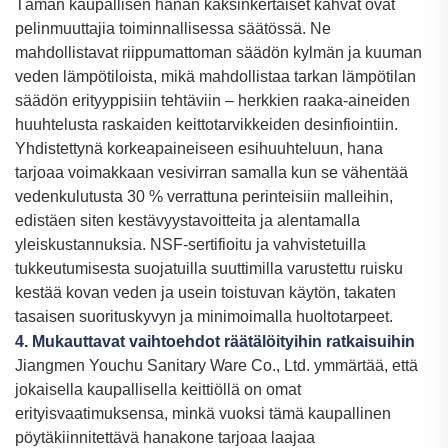
Tämän kaupallisen hanan kaksinkertaiset kahvat ovat
pelinmuuttajia toiminnallisessa säätössä. Ne
mahdollistavat riippumattoman säädön kylmän ja kuuman
veden lämpötiloista, mikä mahdollistaa tarkan lämpötilan
säädön erityyppisiin tehtäviin – herkkien raaka-aineiden
huuhtelusta raskaiden keittotarvikkeiden desinfiointiin.
Yhdistettynä korkeapaineiseen esihuuhteluun, hana
tarjoaa voimakkaan vesivirran samalla kun se vähentää
vedenkulutusta 30 % verrattuna perinteisiin malleihin,
edistäen siten kestävyystavoitteita ja alentamalla
yleiskustannuksia. NSF-sertifioitu ja vahvistetuilla
tukkeutumisesta suojatuilla suuttimilla varustettu ruisku
kestää kovan veden ja usein toistuvan käytön, takaten
tasaisen suorituskyvyn ja minimoimalla huoltotarpeet.
4. Mukauttavat vaihtoehdot räätälöityihin ratkaisuihin
Jiangmen Youchu Sanitary Ware Co., Ltd. ymmärtää, että
jokaisella kaupallisella keittiöllä on omat
erityisvaatimuksensa, minkä vuoksi tämä kaupallinen
pöytäkiinnitettävä hanakone tarjoaa laajaa