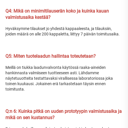
Q4: Mikä on minimitilauserän koko ja kuinka kauan 
valmistusaika kestää? 
Hyväksymme tilaukset jo yhdestä kappaaleesta, ja tilauksiin, 
joiden määrä on alle 200 kappaletta, liittyy 7 päivän toimitusaika. 
Q5: Miten tuotelaadun hallintaa toteutetaan? 
Meillä on tiukka laadunvalvonta käytössä raaka-aineiden 
hankinnasta valmiiseen tuotteeseen asti. Lähdamme 
näytetuuotteita testattavaksi virallisessa laboratoriossa joka 
toinen kuukausi. Jokainen erä tarkastetaan täysin ennen 
toimitusta. 
Q:n 
6: Kuinka pitkä on uuden prototyypin valmistusaika ja 
mikä on sen kustannus? 