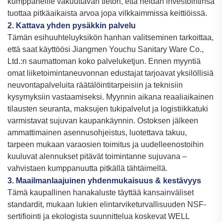
kumppaneille vakuuttavan tieton, että heidän investointinsa
tuottaa pitkäaikaista arvoa jopa vilkkaimmissa keittiöissä.
2. Kattava yhden pysäkkin palvelu
Tämän esihuuhteluyksikön hanhan valitseminen tarkoittaa,
että saat käyttöösi Jiangmen Youchu Sanitary Ware Co.,
Ltd.:n saumattoman koko palveluketjun. Ennen myyntiä
omat liiketoimintaneuvonnan edustajat tarjoavat yksilöllisiä
neuvontapalveluita räätälöintitarpeisiin ja teknisiin
kysymyksiin vastaamiseksi. Myynnin aikana reaaliaikainen
tilausten seuranta, maksujen tukipalvelut ja logistiikkatuki
varmistavat sujuvan kaupankäynnin. Ostoksen jälkeen
ammattimainen asennusohjeistus, luotettava takuu,
tarpeen mukaan varaosien toimitus ja uudelleenostoihin
kuuluvat alennukset pitävät toimintanne sujuvana –
vahvistaen kumppanuutta pitkällä tähtäimellä.
3. Maailmanlaajuinen yhdenmukaisuus & kestävyys
Tämä kaupallinen hanakaluste täyttää kansainväliset
standardit, mukaan lukien elintarviketurvallisuuden NSF-
sertifiointi ja ekologista suunnittelua koskevat WELL