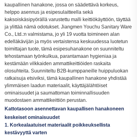
kaupallinen hanakone, jossa on säädettävä korkeus,
helppo asennus ja esipesulaitteella sekä
kaksoiskäsipyörällä varustettu malli keittiökäyttöön, täyttää
ja ylittää nämä odotukset. Jiangmen Youchu Sanitary Ware
Co., Ltd.:n valmistama, jo yli 19 vuotta toimineen alan
edelläkävijän ja myös vertaistensa keskuudessa luotetun
toimittajan tuote, tämä esipesuhanakone on suunniteltu
tehostamaan työnkulkua, parantamaan hygieniaa ja
kestämään vilkkaiden ammattikeittiöiden raskaita
olosuhteita. Suunniteltu B2B-kumppaneille huippuluokan
ratkaisuja etsiviksi, tämä kaupallinen hanakone yhdistää
ylimmäisen laadun materiaalit, käyttäjälähtöiset
ominaisuudet ja saumattoman toiminnallisuuden
muodostaen ammattikeittiön perustan.
Kattotasoon asennettavan kaupallisen hanakoneen
keskeiset ominaisuudet
1. Korkealaatuiset materiaalit poikkeuksellista
kestävyyttä varten