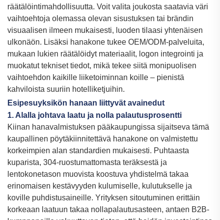
räätälöintimahdollisuutta. Voit valita joukosta saatavia väri
vaihtoehtoja olemassa olevan sisustuksen tai brändin
visuaalisen ilmeen mukaisesti, luoden tilaasi yhtenäisen
ulkonäön. Lisäksi hanakone tukee OEM/ODM-palveluita,
mukaan lukien räätälöidyt materiaalit, logon integrointi ja
muokatut tekniset tiedot, mikä tekee siitä monipuolisen
vaihtoehdon kaikille liiketoiminnan koille – pienistä
kahviloista suuriin hotelliketjuihin.
Esipesuyksikön hanaan liittyvät avainedut
1. Alalla johtava laatu ja nolla palautusprosentti
Kiinan hanavalmistuksen pääkaupungissa sijaitseva tämä
kaupallinen pöytäkiinnitettävä hanakone on valmistettu
korkeimpien alan standardien mukaisesti. Puhtaasta
kuparista, 304-ruostumattomasta teräksestä ja
lentokonetason muovista koostuva yhdistelmä takaa
erinomaisen kestävyyden kulumiselle, kulutukselle ja
koville puhdistusaineille. Yrityksen sitoutuminen erittäin
korkeaan laatuun takaa nollapalautusasteen, antaen B2B-