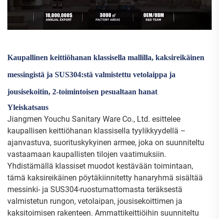
Kaupallinen keittiöhanan klassisella mallilla, kaksireikäinen
messingistä ja SUS304:stä valmistettu vetolaippa ja
jousisekoitin, 2-toimintoisen pesualtaan hanat
Yleiskatsaus
Jiangmen Youchu Sanitary Ware Co., Ltd. esittelee
kaupallisen keittiöhanan klassisella tyylikkyydellä –
ajanvastuva, suorituskykyinen armee, joka on suunniteltu
vastaamaan kaupallisten tilojen vaatimuksiin.
Yhdistämällä klassiset muodot kestävään toimintaan,
tämä kaksireikäinen pöytäkiinnitetty hanaryhmä sisältää
messinki- ja SUS304-ruostumattomasta teräksestä
valmistetun rungon, vetolaipan, jousisekoittimen ja
kaksitoimisen rakenteen. Ammattikeittiöihin suunniteltu