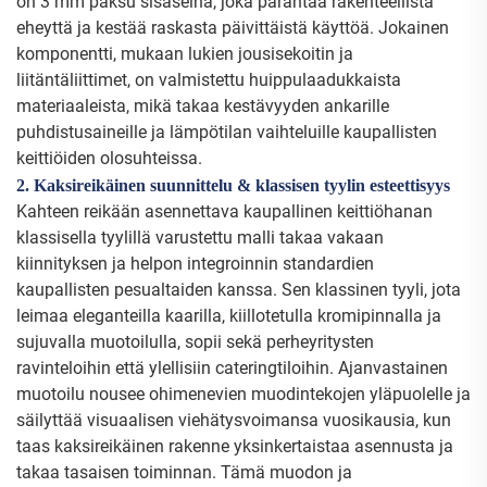
on 3 mm paksu sisäseinä, joka parantaa rakenteellista
eheyttä ja kestää raskasta päivittäistä käyttöä. Jokainen
komponentti, mukaan lukien jousisekoitin ja
liitäntäliittimet, on valmistettu huippulaadukkaista
materiaaleista, mikä takaa kestävyyden ankarille
puhdistusaineille ja lämpötilan vaihteluille kaupallisten
keittiöiden olosuhteissa.
2. Kaksireikäinen suunnittelu & klassisen tyylin esteettisyys
Kahteen reikään asennettava kaupallinen keittiöhanan
klassisella tyylillä varustettu malli takaa vakaan
kiinnityksen ja helpon integroinnin standardien
kaupallisten pesualtaiden kanssa. Sen klassinen tyyli, jota
leimaa eleganteilla kaarilla, kiillotetulla kromipinnalla ja
sujuvalla muotoilulla, sopii sekä perheyritysten
ravinteloihin että ylellisiin cateringtiloihin. Ajanvastainen
muotoilu nousee ohimenevien muodintekojen yläpuolelle ja
säilyttää visuaalisen viehätysvoimansa vuosikausia, kun
taas kaksireikäinen rakenne yksinkertaistaa asennusta ja
takaa tasaisen toiminnan. Tämä muodon ja