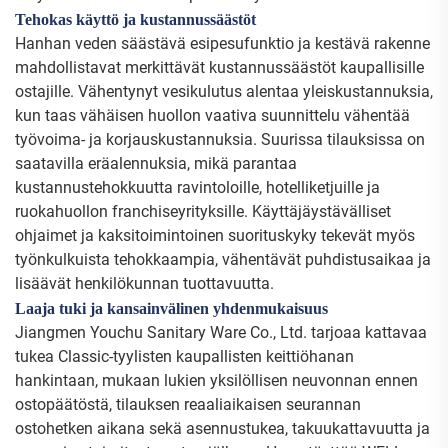
Tehokas käyttö ja kustannussäästöt
Hanhan veden säästävä esipesufunktio ja kestävä rakenne
mahdollistavat merkittävät kustannussäästöt kaupallisille
ostajille. Vähentynyt vesikulutus alentaa yleiskustannuksia,
kun taas vähäisen huollon vaativa suunnittelu vähentää
työvoima- ja korjauskustannuksia. Suurissa tilauksissa on
saatavilla eräalennuksia, mikä parantaa
kustannustehokkuutta ravintoloille, hotelliketjuille ja
ruokahuollon franchiseyrityksille. Käyttäjäystävälliset
ohjaimet ja kaksitoimintoinen suorituskyky tekevät myös
työnkulkuista tehokkaampia, vähentävät puhdistusaikaa ja
lisäävät henkilökunnan tuottavuutta.
Laaja tuki ja kansainvälinen yhdenmukaisuus
Jiangmen Youchu Sanitary Ware Co., Ltd. tarjoaa kattavaa
tukea Classic-tyylisten kaupallisten keittiöhanan
hankintaan, mukaan lukien yksilöllisen neuvonnan ennen
ostopäätöstä, tilauksen reaaliaikaisen seurannan
ostohetken aikana sekä asennustukea, takuukattavuutta ja