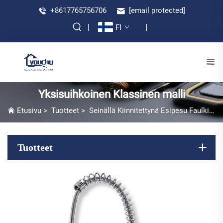
+8617765756706
[email protected]
FI
Yksisuihkoinen Klassinen malli
Etusivu
>
Tuotteet
>
Seinällä Kiinnitettynä Esipesu Faulki
>
Y
Tuotteet