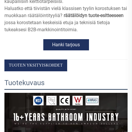
kaupallisiin keittiötarpeisiisi.
Haluatko että tiivistän vielä klassisen tyylin korostuksen tai
muokkaan räätälöintityyliä?
räätälöidyn tuote-esitteeseen
jossa korostetaan keskeisiä etuja ja teknisiä tietoja
tukeaksesi B2B-markkinointitoimia.
Hanki tarjous
TUOTEN YKSITYISKOHDET
Tuotekuvaus