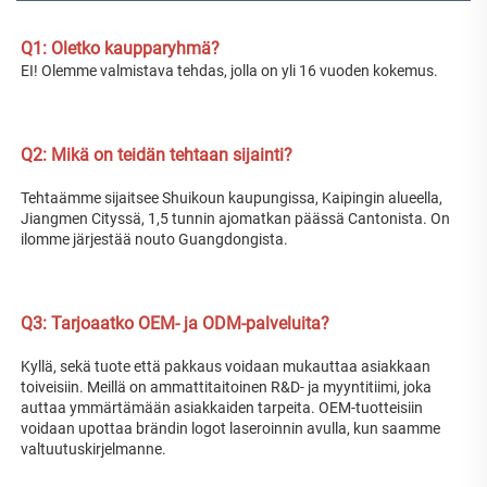
Q1: Oletko kaupparyhmä? 
EI! Olemme valmistava tehdas, jolla on yli 16 vuoden kokemus. 
Q2: Mikä on teidän tehtaan sijainti? 
Tehtaämme sijaitsee Shuikoun kaupungissa, Kaipingin alueella, 
Jiangmen Cityssä, 1,5 tunnin ajomatkan päässä Cantonista. On 
ilomme järjestää nouto Guangdongista. 
Q3: Tarjoaatko OEM- ja ODM-palveluita? 
Kyllä, sekä tuote että pakkaus voidaan mukauttaa asiakkaan 
toiveisiin. Meillä on ammattitaitoinen R&D- ja myyntitiimi, joka 
auttaa ymmärtämään asiakkaiden tarpeita. OEM-tuotteisiin 
voidaan upottaa brändin logot laseroinnin avulla, kun saamme 
valtuutuskirjelmanne. 