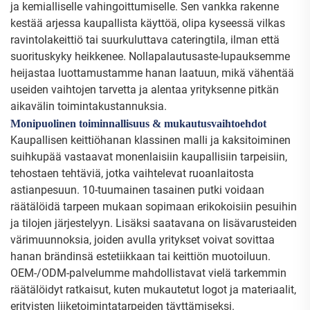
ja kemialliselle vahingoittumiselle. Sen vankka rakenne
kestää arjessa kaupallista käyttöä, olipa kyseessä vilkas
ravintolakeittiö tai suurkuluttava cateringtila, ilman että
suorituskyky heikkenee. Nollapalautusaste-lupauksemme
heijastaa luottamustamme hanan laatuun, mikä vähentää
useiden vaihtojen tarvetta ja alentaa yrityksenne pitkän
aikavälin toimintakustannuksia.
Monipuolinen toiminnallisuus & mukautusvaihtoehdot
Kaupallisen keittiöhanan klassinen malli ja kaksitoiminen
suihkupää vastaavat monenlaisiin kaupallisiin tarpeisiin,
tehostaen tehtäviä, jotka vaihtelevat ruoanlaitosta
astianpesuun. 10-tuumainen tasainen putki voidaan
räätälöidä tarpeen mukaan sopimaan erikokoisiin pesuihin
ja tilojen järjestelyyn. Lisäksi saatavana on lisävarusteiden
värimuunnoksia, joiden avulla yritykset voivat sovittaa
hanan brändinsä estetiikkaan tai keittiön muotoiluun.
OEM-/ODM-palvelumme mahdollistavat vielä tarkemmin
räätälöidyt ratkaisut, kuten mukautetut logot ja materiaalit,
erityisten liiketoimintatarpeiden täyttämiseksi.