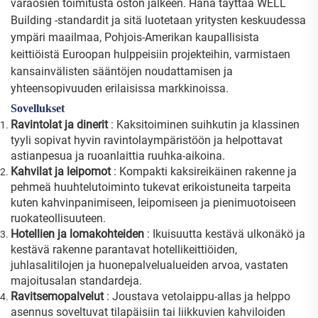
varaosien toimitusta oston jälkeen. Hana täyttää WELL
Building -standardit ja sitä luotetaan yritysten keskuudessa
ympäri maailmaa, Pohjois-Amerikan kaupallisista
keittiöistä Euroopan hulppeisiin projekteihin, varmistaen
kansainvälisten sääntöjen noudattamisen ja
yhteensopivuuden erilaisissa markkinoissa.
Sovellukset
Ravintolat ja dinerit
: Kaksitoiminen suihkutin ja klassinen
tyyli sopivat hyvin ravintolaympäristöön ja helpottavat
astianpesua ja ruoanlaittia ruuhka-aikoina.
Kahvilat ja leipomot
: Kompakti kaksireikäinen rakenne ja
pehmeä huuhtelutoiminto tukevat erikoistuneita tarpeita
kuten kahvinpanimiseen, leipomiseen ja pienimuotoiseen
ruokateollisuuteen.
Hotellien ja lomakohteiden
: Ikuisuutta kestävä ulkonäkö ja
kestävä rakenne parantavat hotellikeittiöiden,
juhlasalitilojen ja huonepalvelualueiden arvoa, vastaten
majoitusalan standardeja.
Ravitsemopalvelut
: Joustava vetolaippu-allas ja helppo
asennus soveltuvat tilapäisiin tai liikkuvien kahviloiden