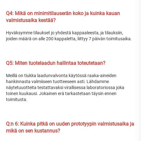
Q4: Mikä on minimitilauserän koko ja kuinka kauan 
valmistusaika kestää? 
Hyväksymme tilaukset jo yhdestä kappaaleesta, ja tilauksiin, 
joiden määrä on alle 200 kappaletta, liittyy 7 päivän toimitusaika. 
Q5: Miten tuotelaadun hallintaa toteutetaan? 
Meillä on tiukka laadunvalvonta käytössä raaka-aineiden 
hankinnasta valmiiseen tuotteeseen asti. Lähdamme 
näytetuuotteita testattavaksi virallisessa laboratoriossa joka 
toinen kuukausi. Jokainen erä tarkastetaan täysin ennen 
toimitusta. 
Q:n 
6: Kuinka pitkä on uuden prototyypin valmistusaika ja 
mikä on sen kustannus? 