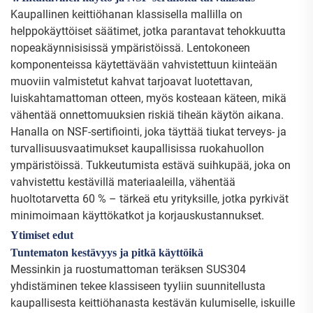
Kaupallinen keittiöhanan klassisella mallilla on
helppokäyttöiset säätimet, jotka parantavat tehokkuutta
nopeakäynnisisissä ympäristöissä. Lentokoneen
komponenteissa käytettävään vahvistettuun kiinteään
muoviin valmistetut kahvat tarjoavat luotettavan,
luiskahtamattoman otteen, myös kosteaan käteen, mikä
vähentää onnettomuuksien riskiä tiheän käytön aikana.
Hanalla on NSF-sertifiointi, joka täyttää tiukat terveys- ja
turvallisuusvaatimukset kaupallisissa ruokahuollon
ympäristöissä. Tukkeutumista estävä suihkupää, joka on
vahvistettu kestävillä materiaaleilla, vähentää
huoltotarvetta 60 % – tärkeä etu yrityksille, jotka pyrkivät
minimoimaan käyttökatkot ja korjauskustannukset.
Ytimiset edut
Tuntematon kestävyys ja pitkä käyttöikä
Messinkin ja ruostumattoman teräksen SUS304
yhdistäminen tekee klassiseen tyyliin suunnitellusta
kaupallisesta keittiöhanasta kestävän kulumiselle, iskuille