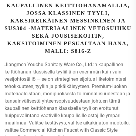
KAUPALLINEN KEITTIÖHANAMALLIA,
JOSSA KLASSINEN TYYLI,
KAKSIREIKÄINEN MESSINKINEN JA
SUS304 -MATERIAALINEN VETOSUIHKU
SEKÄ JOUSISEKOITIN,
KAKSITOIMINEN PESUALTAAN HANA,
MALLI: S816-Z
Jiangmen Youchu Sanitary Ware Co., Ltd.:n kaupallinen
keittiöhanan klassisella tyyliillä on enemmän kuin vain
vesijohtosäiliö — se on strateginen sijoitus liiketoimintasi
tehokkuuteen, tyyliin ja pitkäikäisyyteen. Premium-luokan
materiaaleistaan, monipuolisesta toiminnallisuudestaan ja
kansainvälisestä yhteensopivuudestaan johtuen tämä
kaupallinen keittiöhanan klassisella tyyli on erottunut
huippuvalintana vaativille kaupallisille ostajille ympäri
maailmaa. Valitse kestävyys, valitse aikakirjaton muotoilu,
valitse Commercial Kitchen Faucet with Classic Style