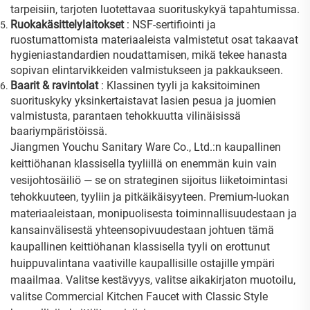
tarpeisiin, tarjoten luotettavaa suorituskykyä tapahtumissa.
Ruokakäsittelylaitokset
: NSF-sertifiointi ja
ruostumattomista materiaaleista valmistetut osat takaavat
hygieniastandardien noudattamisen, mikä tekee hanasta
sopivan elintarvikkeiden valmistukseen ja pakkaukseen.
Baarit & ravintolat
: Klassinen tyyli ja kaksitoiminen
suorituskyky yksinkertaistavat lasien pesua ja juomien
valmistusta, parantaen tehokkuutta vilinäisissä
baariympäristöissä.
Jiangmen Youchu Sanitary Ware Co., Ltd.:n kaupallinen
keittiöhanan klassisella tyyliillä on enemmän kuin vain
vesijohtosäiliö — se on strateginen sijoitus liiketoimintasi
tehokkuuteen, tyyliin ja pitkäikäisyyteen. Premium-luokan
materiaaleistaan, monipuolisesta toiminnallisuudestaan ja
kansainvälisestä yhteensopivuudestaan johtuen tämä
kaupallinen keittiöhanan klassisella tyyli on erottunut
huippuvalintana vaativille kaupallisille ostajille ympäri
maailmaa. Valitse kestävyys, valitse aikakirjaton muotoilu,
valitse Commercial Kitchen Faucet with Classic Style