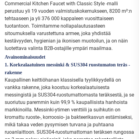
Commercial Kitchen Faucet with Classic Style -malli
perustuu yli 19 vuoden valmistuskokemukseen, 8200 m²:n
tehtaaseen ja yli 376 000 kappaleen vuosittaiseen
tuotantoon. Toimitamme nollapalautusasteen
sitoumuksella varustettuna armee, joka yhdistää
kestävyyden, hygienian ja ikonisen muotoilun, ja on näin
luotettava valinta B2B-ostajille ympäri maailmaa.
Avainominaisuudet
1. Korkealaatuinen messinki & SUS304 ruostumaton teräs -
rakenne
Kaupallinen keittiöhanan klassisella tyylikkyydellä on
vankka rakenne, joka koostuu korkealaatuisesta
messingistä ja SUS304-ruostumattomasta teräksestä, ja se
suoriutuu paremmin kuin 99,9 % kaupallisista hanhoista
markkinoilla. Messinki-ytimen venttiili ja suihkutin on
kromattu ruoste-, korroosio- ja bakteerikasvun estämiseksi,
mikä takaa veden pysymisen turvana ja puhtaana
ruoanlaittoon. SUS304-ruostumattoman teräksen rungossa