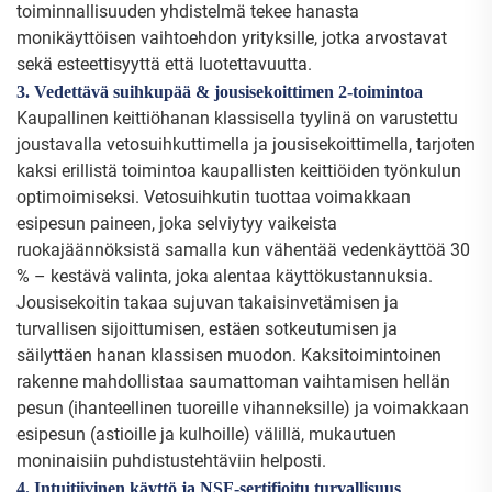
toiminnallisuuden yhdistelmä tekee hanasta
monikäyttöisen vaihtoehdon yrityksille, jotka arvostavat
sekä esteettisyyttä että luotettavuutta.
3. Vedettävä suihkupää & jousisekoittimen 2-toimintoa
Kaupallinen keittiöhanan klassisella tyylinä on varustettu
joustavalla vetosuihkuttimella ja jousisekoittimella, tarjoten
kaksi erillistä toimintoa kaupallisten keittiöiden työnkulun
optimoimiseksi. Vetosuihkutin tuottaa voimakkaan
esipesun paineen, joka selviytyy vaikeista
ruokajäännöksistä samalla kun vähentää vedenkäyttöä 30
% – kestävä valinta, joka alentaa käyttökustannuksia.
Jousisekoitin takaa sujuvan takaisinvetämisen ja
turvallisen sijoittumisen, estäen sotkeutumisen ja
säilyttäen hanan klassisen muodon. Kaksitoimintoinen
rakenne mahdollistaa saumattoman vaihtamisen hellän
pesun (ihanteellinen tuoreille vihanneksille) ja voimakkaan
esipesun (astioille ja kulhoille) välillä, mukautuen
moninaisiin puhdistustehtäviin helposti.
4. Intuitiivinen käyttö ja NSF-sertifioitu turvallisuus