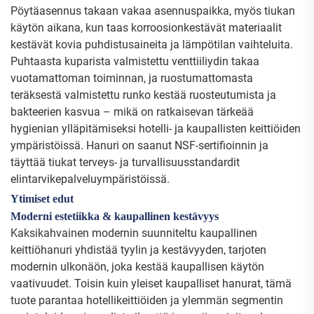
Pöytäasennus takaan vakaa asennuspaikka, myös tiukan
käytön aikana, kun taas korroosionkestävät materiaalit
kestävät kovia puhdistusaineita ja lämpötilan vaihteluita.
Puhtaasta kuparista valmistettu venttiiliydin takaa
vuotamattoman toiminnan, ja ruostumattomasta
teräksestä valmistettu runko kestää ruosteutumista ja
bakteerien kasvua – mikä on ratkaisevan tärkeää
hygienian ylläpitämiseksi hotelli- ja kaupallisten keittiöiden
ympäristöissä. Hanuri on saanut NSF-sertifioinnin ja
täyttää tiukat terveys- ja turvallisuusstandardit
elintarvikepalveluympäristöissä.
Ytimiset edut
Moderni estetiikka & kaupallinen kestävyys
Kaksikahvainen modernin suunniteltu kaupallinen
keittiöhanuri yhdistää tyylin ja kestävyyden, tarjoten
modernin ulkonäön, joka kestää kaupallisen käytön
vaativuudet. Toisin kuin yleiset kaupalliset hanurat, tämä
tuote parantaa hotellikeittiöiden ja ylemmän segmentin