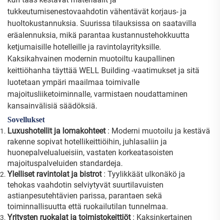
tukkeutumisenestovaahdotin vähentävät korjaus- ja
huoltokustannuksia. Suurissa tilauksissa on saatavilla
eräalennuksia, mikä parantaa kustannustehokkuutta
ketjumaisille hotelleille ja ravintolayrityksille.
Kaksikahvainen modernin muotoiltu kaupallinen
keittiöhanha täyttää WELL Building -vaatimukset ja sitä
luotetaan ympäri maailmaa toimivalle
majoitusliiketoiminnalle, varmistaen noudattaminen
kansainvälisiä säädöksiä.
Sovellukset
Luxushotellit ja lomakohteet
: Moderni muotoilu ja kestävä
rakenne sopivat hotellikeittiöihin, juhlasaliin ja
huonepalvelualueisiin, vastaten korkeatasoisten
majoituspalveluiden standardeja.
Ylelliset ravintolat ja bistrot
: Tyylikkäät ulkonäkö ja
tehokas vaahdotin selviytyvät suurtilavuisten
astianpesutehtävien parissa, parantaen sekä
toiminnallisuutta että ruokailutilan tunnelmaa.
Yritysten ruokalat ja toimistokeittiöt
: Kaksinkertainen