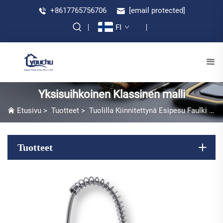
+8617765756706
[email protected]
FI
Yksisuihkoinen Klassinen malli
Etusivu
>
Tuotteet
>
Tuolilla Kiinnitettynä Esipesu Faulki
>
Y
Tuotteet