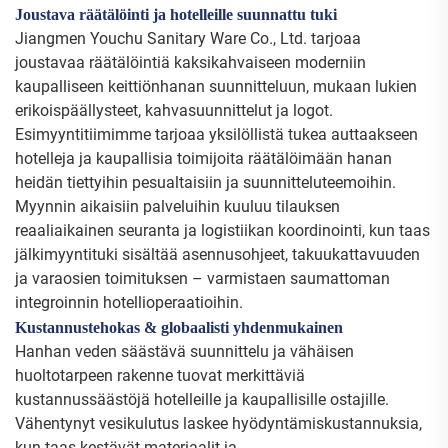
Joustava räätälöinti ja hotelleille suunnattu tuki
Jiangmen Youchu Sanitary Ware Co., Ltd. tarjoaa
joustavaa räätälöintiä kaksikahvaiseen moderniin
kaupalliseen keittiönhanan suunnitteluun, mukaan lukien
erikoispäällysteet, kahvasuunnittelut ja logot.
Esimyyntitiimimme tarjoaa yksilöllistä tukea auttaakseen
hotelleja ja kaupallisia toimijoita räätälöimään hanan
heidän tiettyihin pesualtaisiin ja suunnitteluteemoihin.
Myynnin aikaisiin palveluihin kuuluu tilauksen
reaaliaikainen seuranta ja logistiikan koordinointi, kun taas
jälkimyyntituki sisältää asennusohjeet, takuukattavuuden
ja varaosien toimituksen – varmistaen saumattoman
integroinnin hotellioperaatioihin.
Kustannustehokas & globaalisti yhdenmukainen
Hanhan veden säästävä suunnittelu ja vähäisen
huoltotarpeen rakenne tuovat merkittäviä
kustannussäästöjä hotelleille ja kaupallisille ostajille.
Vähentynyt vesikulutus laskee hyödyntämiskustannuksia,
kun taas kestävät materiaalit ja