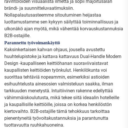
ravintoloiden visuaalista ilmettä ja sopii majoitusalan
brändi- ja suunnitteluvaatimuksiin.
Nollapalautusasteemme sitoutuminen heijastaa
luottamustamme sen kykyyn säilyttää toiminnallisuus ja
ulkonäkö ajan myötä, mikä vähentää korvauskustannuksia
B2B-ostajille.
Parannettu työvoimankäyttö
Kaksinkertaisen kahvan ohjaus, jousella avustettu
huuhtelupistoke ja kattava kattavuus Dual-Handle Modern
Design -kaupalliseen keittiöhanan suoraviivaistavat
kaupallisten keittiöiden työnkulut. Henkilökunta voi
suorittaa tehtäviä nopeammin, esimerkiksi astioiden
esihuuhtelusta ainesosien valmisteluun saakka, ilman
tarkkuuden menetystä. Intuitiivinen rakenne edellyttää
vähimmäiskoulutusta, mikä tekee siitä ideaalin hotelleille
ja kaupallisille keittiöille, joissa on korkea henkilöstön
kiertovaihto. B2B-ostajille tämä tehokkuus tarkoittaa
pienentyneitä työvoitakustannuksia ja parantunutta
tuottavuutta ruuhkahuoneina.