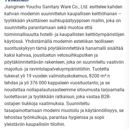
Jiangmen Youchu Sanitary Ware Co., Ltd. esittelee kahden
kahvan modernin suunnittelun kaupallisen keittiöhanan –
tyylikkään yksittäisen suihkupäätyyppisen mallin, joka on
suunniteltu parantamaan sekä muotoa että
toiminnallisuutta hotelli- ja kaupallisten keittiöympäristöjen
käytössä. Yhdistämällä modernin estetiikan teolliseen
suorituskykyyn tämä pöytäkiinnitettävä hanamalli sisältää
kaksi kahvaa, jousituetun vetosuihkuputken ja
pöytäkiinnitettävän rakenteen, joka on suunniteltu vaativiin
majoitus- ja ravintolapalveluympäristöihin. Tuotetta
tukevat yli 19 vuoden valmistuskokemus, 8200 m²:n
tehdas ja yli 376 000 kappaleen vuosituotanto, ja se
noudattaa nollapalautusasteemme sitoumusta tarjoamalla
luotettavan ja tyylikkään ratkaisun, joka vastaa B2B-
ostajien tiukkoja vaatimuksia. Suunniteltu
tasapainottamaan moderni muotoilu ja käytännöllisyys, se
tehostaa työnkulkuja, parantaa hygieniaa ja sopii
yleistäviin kaupallisiin tiloihin.