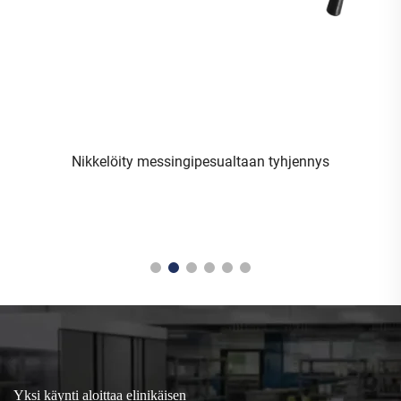
ikkelöity messingipesualtaan tyhjennys
Ammattimainen
360-asteikkaa
hanakokonaisuu
Yksi käynti aloittaa elinikäisen