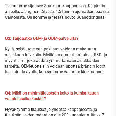
Tehtaämme sijaitsee Shuikoun kaupungissa, Kaipingin 
alueella, Jiangmen Cityssä, 1,5 tunnin ajomatkan päässä 
Cantonista. On ilomme järjestää nouto Guangdongista. 
Q3: Tarjoaatko OEM- ja ODM-palveluita? 
Kyllä, sekä tuote että pakkaus voidaan mukauttaa 
asiakkaan toiveisiin. Meillä on ammattitaitoinen R&D- ja 
myyntitiimi, joka auttaa ymmärtämään asiakkaiden 
tarpeita. OEM-tuotteisiin voidaan upottaa brändin logot 
laseroinnin avulla, kun saamme valtuutuskirjelmanne. 
Q4: Mikä on minimitilauserän koko ja kuinka kauan 
valmistusaika kestää? 
Hyväksymme tilaukset jo yhdestä kappaaleesta, ja 
tilauksiin, joiden määrä on alle 200 kappaletta, liittyy 7 