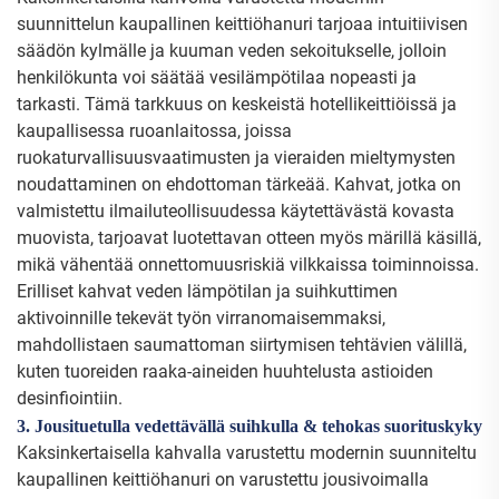
suunnittelun kaupallinen keittiöhanuri tarjoaa intuitiivisen
säädön kylmälle ja kuuman veden sekoitukselle, jolloin
henkilökunta voi säätää vesilämpötilaa nopeasti ja
tarkasti. Tämä tarkkuus on keskeistä hotellikeittiöissä ja
kaupallisessa ruoanlaitossa, joissa
ruokaturvallisuusvaatimusten ja vieraiden mieltymysten
noudattaminen on ehdottoman tärkeää. Kahvat, jotka on
valmistettu ilmailuteollisuudessa käytettävästä kovasta
muovista, tarjoavat luotettavan otteen myös märillä käsillä,
mikä vähentää onnettomuusriskiä vilkkaissa toiminnoissa.
Erilliset kahvat veden lämpötilan ja suihkuttimen
aktivoinnille tekevät työn virranomaisemmaksi,
mahdollistaen saumattoman siirtymisen tehtävien välillä,
kuten tuoreiden raaka-aineiden huuhtelusta astioiden
desinfiointiin.
3. Jousituetulla vedettävällä suihkulla & tehokas suorituskyky
Kaksinkertaisella kahvalla varustettu modernin suunniteltu
kaupallinen keittiöhanuri on varustettu jousivoimalla