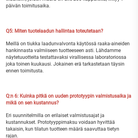
päivän toimitusaika. 
Q5: Miten tuotelaadun hallintaa toteutetaan? 
Meillä on tiukka laadunvalvonta käytössä raaka-aineiden 
hankinnasta valmiiseen tuotteeseen asti. Lähdamme 
näytetuuotteita testattavaksi virallisessa laboratoriossa 
joka toinen kuukausi. Jokainen erä tarkastetaan täysin 
ennen toimitusta. 
Q:n 
6: Kuinka pitkä on uuden prototyypin valmistusaika ja 
mikä on sen kustannus? 
Eri suunnitelmilla on erilaiset valmistusajat ja 
kustannukset. Prototyyppimaksu voidaan hyvittää 
takaisin, kun tilatun tuotteen määrä saavuttaa tietyn 
rajan. 