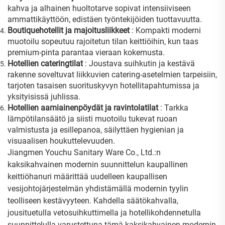
kahva ja alhainen huoltotarve sopivat intensiiviseen
ammattikäyttöön, edistäen työntekijöiden tuottavuutta.
Boutiquehotellit ja majoitusliikkeet
: Kompakti moderni
muotoilu sopeutuu rajoitetun tilan keittiöihin, kun taas
premium-pinta parantaa vieraan kokemusta.
Hotellien cateringtilat
: Joustava suihkutin ja kestävä
rakenne soveltuvat liikkuvien catering-asetelmien tarpeisiin,
tarjoten tasaisen suorituskyvyn hotellitapahtumissa ja
yksityisissä juhlissa.
Hotellien aamiainenpöydät ja ravintolatilat
: Tarkka
lämpötilansäätö ja siisti muotoilu tukevat ruoan
valmistusta ja esillepanoa, säilyttäen hygienian ja
visuaalisen houkuttelevuuden.
Jiangmen Youchu Sanitary Ware Co., Ltd.:n
kaksikahvainen modernin suunnittelun kaupallinen
keittiöhanuri määrittää uudelleen kaupallisen
vesijohtojärjestelmän yhdistämällä modernin tyylin
teolliseen kestävyyteen. Kahdella säätökahvalla,
jousituetulla vetosuihkuttimella ja hotellikohdennetulla
suunnittelulla varustettuna tämä kaksikahvainen modernin