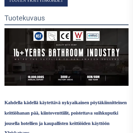
TUOTEN YKSITYISKOHDET
Tuotekuvaus
Kahdella kädellä käytettävä nykyaikainen pöytäkiinnitteinen
keittiöhanan pää, kiintoventtiilit, poistettava suihkuputki
jousella hotellien ja kaupallisten keittiöiden käyttöön
Yleiskatsaus