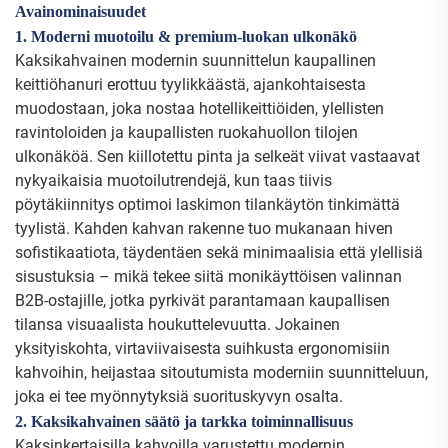
Avainominaisuudet
1. Moderni muotoilu & premium-luokan ulkonäkö
Kaksikahvainen modernin suunnittelun kaupallinen
keittiöhanuri erottuu tyylikkäästä, ajankohtaisesta
muodostaan, joka nostaa hotellikeittiöiden, ylellisten
ravintoloiden ja kaupallisten ruokahuollon tilojen
ulkonäköä. Sen kiillotettu pinta ja selkeät viivat vastaavat
nykyaikaisia muotoilutrendejä, kun taas tiivis
pöytäkiinnitys optimoi laskimon tilankäytön tinkimättä
tyylistä. Kahden kahvan rakenne tuo mukanaan hiven
sofistikaatiota, täydentäen sekä minimaalisia että ylellisiä
sisustuksia – mikä tekee siitä monikäyttöisen valinnan
B2B-ostajille, jotka pyrkivät parantamaan kaupallisen
tilansa visuaalista houkuttelevuutta. Jokainen
yksityiskohta, virtaviivaisesta suihkusta ergonomisiin
kahvoihin, heijastaa sitoutumista moderniin suunnitteluun,
joka ei tee myönnytyksiä suorituskyvyn osalta.
2. Kaksikahvainen säätö ja tarkka toiminnallisuus
Kaksinkertaisilla kahvoilla varustettu modernin