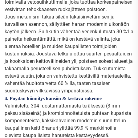
toimivalla vetosuihkuttimella, joka tuottaa korkeapaineisen
vesivirran tehokkaaseen ruokajätteen poistoon.
Jousimekanismi takaa sileän takaisinvetämisen ja
turvallisen asennon, säilyttäen hanan modernin ulkonäön
käytön jälkeen. Suihkutin vähentää vedenkulutusta 30 %:lla
painetta heikentämättä, mikä on kestävä valinta, joka
alentaa hotellien ja muiden kaupallisten toimijoiden
kustannuksia. Joustava letku ulottuu suurten pesualtaiden
ja kookkaiden keittovälineiden yli, poistaen sokeat alueet ja
takaamalla perusteellisen puhdistuksen. Tukkeutumista
estävä suutin, joka on vahvistettu kestävillä materiaaleilla,
vähentää huoltotarvetta 60 %:lla, taaten tasaisen
suorituskyvyn vilkkavissa ympäristöissä.
4. Pöydän kiinnitys kansiin & kestävä rakenne
Valmistettu 304 ruostumattomasta teräksestä (3 mm
paksu sisäseinä) ja kromipinnoitetuista puhtaan kuparista
komponenteista, kaksikahvainen modernin suunnittelun
kaupallinen keittiöhanuri ylittää 99,9 % markkinoilla
olevista kaupallisista hanureista kestävyydessä.