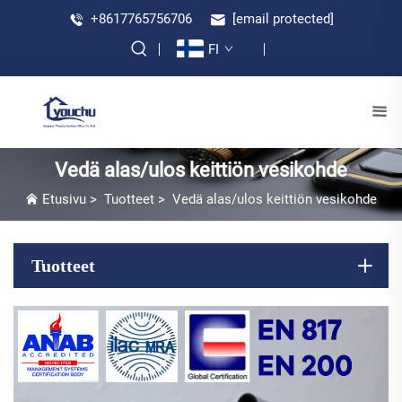
+8617765756706
[email protected]
FI
Vedä alas/ulos keittiön vesikohde
Etusivu
>
Tuotteet
>
Vedä alas/ulos keittiön vesikohde
Tuotteet