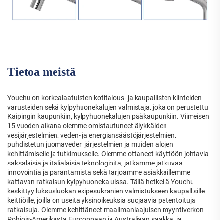
Tietoa meistä
Youchu on korkealaatuisten kotitalous- ja kaupallisten kiinteiden
varusteiden sekä kylpyhuonekalujen valmistaja, joka on perustettu
Kaipingin kaupunkiin, kylpyhuonekalujen pääkaupunkiin. Viimeisen
15 vuoden aikana olemme omistautuneet älykkäiden
vesijärjestelmien, veden- ja energiansäästöjärjestelmien,
puhdistetun juomaveden järjestelmien ja muiden alojen
kehittämiselle ja tutkimukselle. Olemme ottaneet käyttöön johtavia
saksalaisia ja italialaisia teknologioita, jatkamme jatkuvaa
innovointia ja parantamista sekä tarjoamme asiakkaillemme
kattavan ratkaisun kylpyhuonekaluissa. Tällä hetkellä Youchu
keskittyy luksusluokan esipesukranien valmistukseen kaupallisille
keittiöille, joilla on useita yksinoikeuksia suojaavia patentoituja
ratkaisuja. Olemme kehittäneet maailmanlaajuisen myyntiverkon
Pohjois-Amerikasta Eurooppaan ja Australiaan saakka, ja