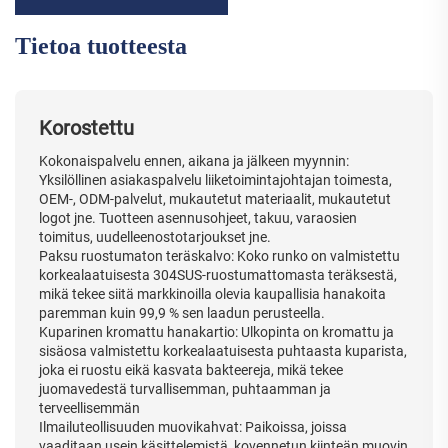
Tietoa tuotteesta
Korostettu
Kokonaispalvelu ennen, aikana ja jälkeen myynnin:
Yksilöllinen asiakaspalvelu liiketoimintajohtajan toimesta,
OEM-, ODM-palvelut, mukautetut materiaalit, mukautetut
logot jne. Tuotteen asennusohjeet, takuu, varaosien
toimitus, uudelleenostotarjoukset jne.
Paksu ruostumaton teräskalvo: Koko runko on valmistettu
korkealaatuisesta 304SUS-ruostumattomasta teräksestä,
mikä tekee siitä markkinoilla olevia kaupallisia hanakoita
paremman kuin 99,9 % sen laadun perusteella.
Kuparinen kromattu hanakartio: Ulkopinta on kromattu ja
sisäosa valmistettu korkealaatuisesta puhtaasta kuparista,
joka ei ruostu eikä kasvata bakteereja, mikä tekee
juomavedestä turvallisemman, puhtaamman ja
terveellisemmän
Ilmailuteollisuuden muovikahvat: Paikoissa, joissa
vaaditaan usein käsittelemistä, kovennetun kiinteän muovin