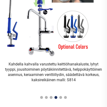
Kahdella kahvalla varustettu keittiöhanakaluste, lyhyt
K
tyyppi, jousitoiminen pöytäkiinnitettävä, helppokäyttöinen
asennus, keraaminen venttiiliydin, säädettävä korkeus,
k
kaksireikäinen malli: S814