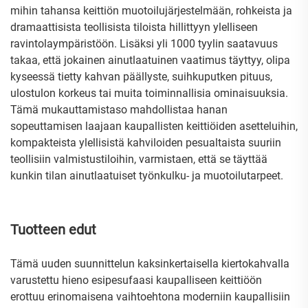
mihin tahansa keittiön muotoilujärjestelmään, rohkeista ja
dramaattisista teollisista tiloista hillittyyn ylelliseen
ravintolaympäristöön. Lisäksi yli 1000 tyylin saatavuus
takaa, että jokainen ainutlaatuinen vaatimus täyttyy, olipa
kyseessä tietty kahvan päällyste, suihkuputken pituus,
ulostulon korkeus tai muita toiminnallisia ominaisuuksia.
Tämä mukauttamistaso mahdollistaa hanan
sopeuttamisen laajaan kaupallisten keittiöiden asetteluihin,
kompakteista ylellisistä kahviloiden pesualtaista suuriin
teollisiin valmistustiloihin, varmistaen, että se täyttää
kunkin tilan ainutlaatuiset työnkulku- ja muotoilutarpeet.
Tuotteen edut
Tämä uuden suunnittelun kaksinkertaisella kiertokahvalla
varustettu hieno esipesufaasi kaupalliseen keittiöön
erottuu erinomaisena vaihtoehtona moderniin kaupallisiin