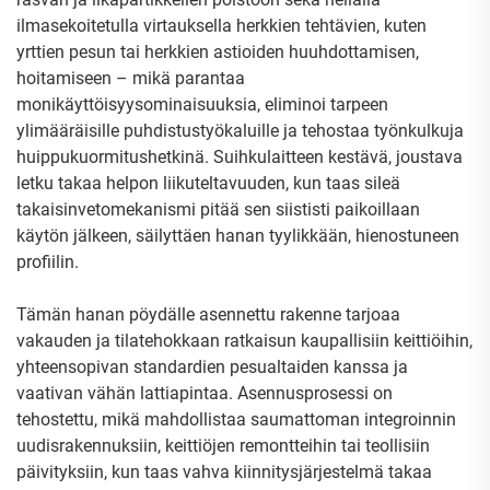
ilmasekoitetulla virtauksella herkkien tehtävien, kuten
yrttien pesun tai herkkien astioiden huuhdottamisen,
hoitamiseen – mikä parantaa
monikäyttöisyysominaisuuksia, eliminoi tarpeen
ylimääräisille puhdistustyökaluille ja tehostaa työnkulkuja
huippukuormitushetkinä. Suihkulaitteen kestävä, joustava
letku takaa helpon liikuteltavuuden, kun taas sileä
takaisinvetomekanismi pitää sen siististi paikoillaan
käytön jälkeen, säilyttäen hanan tyylikkään, hienostuneen
profiilin.
Tämän hanan pöydälle asennettu rakenne tarjoaa
vakauden ja tilatehokkaan ratkaisun kaupallisiin keittiöihin,
yhteensopivan standardien pesualtaiden kanssa ja
vaativan vähän lattiapintaa. Asennusprosessi on
tehostettu, mikä mahdollistaa saumattoman integroinnin
uudisrakennuksiin, keittiöjen remontteihin tai teollisiin
päivityksiin, kun taas vahva kiinnitysjärjestelmä takaa