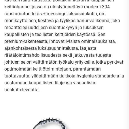
keittiöhanuri, jossa on ulostyönnettävä moderni 304
ruostumaton teräs + messingi -luksusuihkutin, on
monikäyttöinen, kestävä ja tyylikäs hanurivalikoima, joka
määrittelee uudelleen suorituskyvyn ja luksuksen
kaupallisten ja teollisten keittiöiden käytössä. Sen
premium-rakenteesta, innovatiivisista ominaisuuksista,
ajankohtaisesta luksusuunnittelusta, laajasta
räätälöintimahdollisuudesta sekä jatkuvasta tuuesta
johtuen se on välttämätön työkalu yrityksille, jotka pyrkivät
optimoimaan keittiötoimintojaan, parantamaan
tuottavuutta, ylläpitämään tiukkoja hygienia-standardeja ja
nostamaan kaupallisten tilojensa visuaalista
houkuttelevuutta.