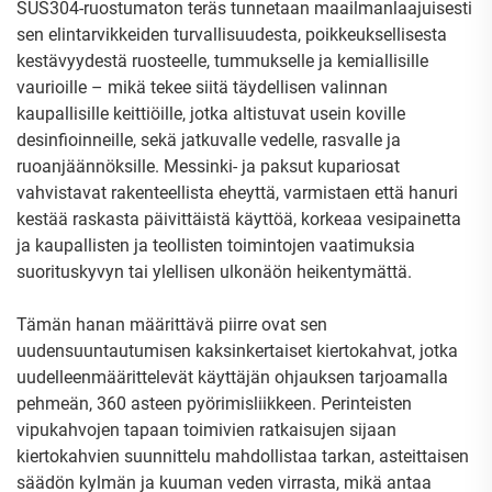
SUS304-ruostumaton teräs tunnetaan maailmanlaajuisesti
sen elintarvikkeiden turvallisuudesta, poikkeuksellisesta
kestävyydestä ruosteelle, tummukselle ja kemiallisille
vaurioille – mikä tekee siitä täydellisen valinnan
kaupallisille keittiöille, jotka altistuvat usein koville
desinfioinneille, sekä jatkuvalle vedelle, rasvalle ja
ruoanjäännöksille. Messinki- ja paksut kupariosat
vahvistavat rakenteellista eheyttä, varmistaen että hanuri
kestää raskasta päivittäistä käyttöä, korkeaa vesipainetta
ja kaupallisten ja teollisten toimintojen vaatimuksia
suorituskyvyn tai ylellisen ulkonäön heikentymättä.
Tämän hanan määrittävä piirre ovat sen
uudensuuntautumisen kaksinkertaiset kiertokahvat, jotka
uudelleenmäärittelevät käyttäjän ohjauksen tarjoamalla
pehmeän, 360 asteen pyörimisliikkeen. Perinteisten
vipukahvojen tapaan toimivien ratkaisujen sijaan
kiertokahvien suunnittelu mahdollistaa tarkan, asteittaisen
säädön kylmän ja kuuman veden virrasta, mikä antaa