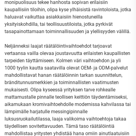
monipuolisuus tekee hanhosta sopivan erilaisiin
kaupallisiin tiloihin, olipa kyse ylhäisistä ravintoloista, jotka
haluavat vaikuttaa asiakkaisiin hienostuneilla
yksityiskohdilla, tai teollisuustiloista, jotka pyrkivät
tasapainottamaan toiminnallisuuden ja ylellisyyden välillä.
Neljänneksi laajat räätälöintivaihtoehdot tarjoavat
vertaansa vailla olevaa joustavuutta erilaisten kaupallisten
tarpeiden täyttämiseen. Kolmen väri vaihtoehdon ja yli
1000 tyylin kautta saatavilla olevat OEM- ja ODM-palvelut
mahdollistavat hanan räätälöinnin tarkan suunnittelun,
bränditunnusmerkkien ja toiminnallisten vaatimusten
mukaisesti. Olipa kyseessä yrityksen tarve rohkealle
mattamustalle pinnalle teollisen keittiön täydentämiseksi,
aikamukaan kromivaihtoehdolle modernissa kahvilassa tai
lämpimälle harjatulle messingipinnalle
luksusruokailutilassa, laaja valikoima vaihtoehtoja takaa
täydellisen sovitettavuuden. Tämä taso räätälöintiä
mahdollistaa yritysten yhdistää hana omiin ainutlaatuisiin