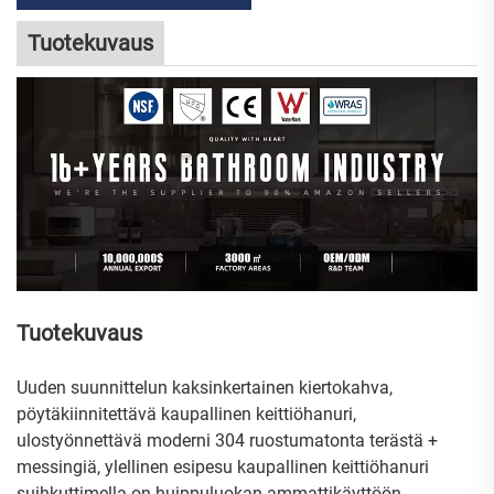
Tuotekuvaus
Tuotekuvaus
Uuden suunnittelun kaksinkertainen kiertokahva,
pöytäkiinnitettävä kaupallinen keittiöhanuri,
ulostyönnettävä moderni 304 ruostumatonta terästä +
messingiä, ylellinen esipesu kaupallinen keittiöhanuri
suihkuttimella on huippuluokan ammattikäyttöön