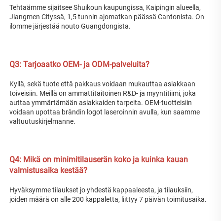
Tehtaämme sijaitsee Shuikoun kaupungissa, Kaipingin alueella, 
Jiangmen Cityssä, 1,5 tunnin ajomatkan päässä Cantonista. On 
ilomme järjestää nouto Guangdongista. 
Q3: Tarjoaatko OEM- ja ODM-palveluita? 
Kyllä, sekä tuote että pakkaus voidaan mukauttaa asiakkaan 
toiveisiin. Meillä on ammattitaitoinen R&D- ja myyntitiimi, joka 
auttaa ymmärtämään asiakkaiden tarpeita. OEM-tuotteisiin 
voidaan upottaa brändin logot laseroinnin avulla, kun saamme 
valtuutuskirjelmanne. 
Q4: Mikä on minimitilauserän koko ja kuinka kauan 
valmistusaika kestää? 
Hyväksymme tilaukset jo yhdestä kappaaleesta, ja tilauksiin, 
joiden määrä on alle 200 kappaletta, liittyy 7 päivän toimitusaika. 