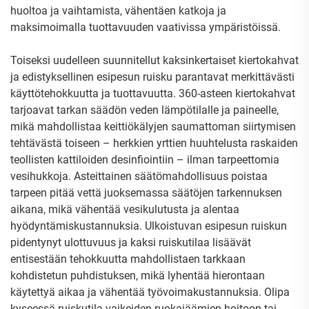
huoltoa ja vaihtamista, vähentäen katkoja ja
maksimoimalla tuottavuuden vaativissa ympäristöissä.
Toiseksi uudelleen suunnitellut kaksinkertaiset kiertokahvat
ja edistyksellinen esipesun ruisku parantavat merkittävästi
käyttötehokkuutta ja tuottavuutta. 360-asteen kiertokahvat
tarjoavat tarkan säädön veden lämpötilalle ja paineelle,
mikä mahdollistaa keittiökälyjen saumattoman siirtymisen
tehtävästä toiseen – herkkien yrttien huuhtelusta raskaiden
teollisten kattiloiden desinfiointiin – ilman tarpeettomia
vesihukkoja. Asteittainen säätömahdollisuus poistaa
tarpeen pitää vettä juoksemassa säätöjen tarkennuksen
aikana, mikä vähentää vesikulutusta ja alentaa
hyödyntämiskustannuksia. Ulkoistuvan esipesun ruiskun
pidentynyt ulottuvuus ja kaksi ruiskutilaa lisäävät
entisestään tehokkuutta mahdollistaen tarkkaan
kohdistetun puhdistuksen, mikä lyhentää hierontaan
käytettyä aikaa ja vähentää työvoimakustannuksia. Olipa
kyseessä ruiskutila vaikeiden ruokajäämien hoitoon tai