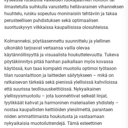
ilmastetulla suihkulla varustettu hellävarainen vihanneksen
huuhtelu, ruisku sopeutuu moninaisiin tehtäviin ja takaa
perusteellisen puhdistuksen sekä optimaalisen
suorituskyvyn vilkkaissa kaupallisissa olosuhteissa.
Kolmanneksi, pöytäasennettu suunnittelu ja ylellinen
ulkonäkö tarjoavat vertaansa vailla olevaa
käytännöllisyyttä ja visuaalista houkuttelevuutta. Tukeva
pöytäkiinnitys pitää hanhan paikallaan myös kovassa
käytössä, kun taas kompakti muotoilu optimoi työtason
tilan ruoanlaittoon ja laitteiden säilytykseen – mikä on
ratkaisevan tärkeää sekä pienissä ylellisissä kahviloissa
että suurissa teollisuuskeittiöissä. Nykyaikainen
ylellisyysmuotoilu – jota luonnehtivat selkeät linjat,
tyylikkäät kahvat ja harmoninen materiaalien yhdistely –
nostaa kaupallisten keittiöiden yleisilmettä, parantaen
niiden ammattimaista houkutusta ja vastaamaan
nykyaikaisia muotoilutrendejä. Tämä esteettinen