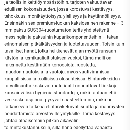
ja teollisiin keittiöympäristöihin, tarjoten vakuuttavan
edullisen kokonaisuuden, jossa korostuvat kestävyys,
tehokkuus, monikäyttöisyys, ylellisyys ja käytännöllisyys.
Ensinnäkin sen premium-luokan kaksiosainen rakenne – 3
mm paksu SUS304-ruostumaton teräs yhdistettynä
messingiin ja paksuihin kuparikomponentteihin – takaa
erinomaisen pitkäikäisyyden ja luotettavuuden. Toisin kuin
tavalliset hanat, jotka heikkenevät ajan myötä runsaan
käytön ja kemikaalialtistuksen vuoksi, tämä malli on
rakennettu kestämään korroosiota, ruostetta,
muodonmuutoksia ja vuotoja, myös vaativimmissa
kaupallisissa ja teollisissa olosuhteissa. Elintarvikkeiden
turvallisuutta koskevat materiaalit noudattavat tiukkoja
kansainvälisiä hygienia-standardeja, mikä taataan että
vesikosketuspinnat pysyvät saasteettomina, mikä on
ratkaisevan tärkeää elintarviketurvallisuutta ja määräysten
noudattamista arvostaville yrityksille. Tämä kestävyys
johtaa alhaisempiin pitkän aikavälin
toimintakustannuksiin, sillä hana edellyttää vähäistä