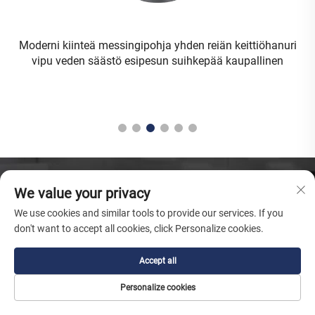
Moderni kiinteä messingipohja yhden reiän keittiöhanuri
n
vipu veden säästö esipesun suihkepää kaupallinen
k
We value your privacy
We use cookies and similar tools to provide our services. If you
Yksi käynti aloittaa elinikäisen
don't want to accept all cookies, click Personalize cookies.
kumppanuuden
Hanki tarjous
Accept all
Jos sinulle sallittaisiin vain yksi
vaihto, se olisi meidän
Personalize cookies
epäonnistumisemme