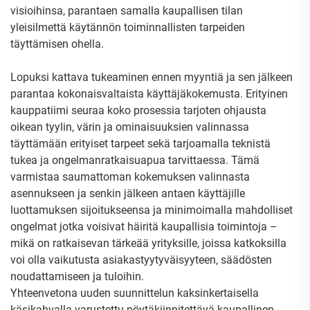
visioihinsa, parantaen samalla kaupallisen tilan
yleisilmettä käytännön toiminnallisten tarpeiden
täyttämisen ohella.
Lopuksi kattava tukeaminen ennen myyntiä ja sen jälkeen
parantaa kokonaisvaltaista käyttäjäkokemusta. Erityinen
kauppatiimi seuraa koko prosessia tarjoten ohjausta
oikean tyylin, värin ja ominaisuuksien valinnassa
täyttämään erityiset tarpeet sekä tarjoamalla teknistä
tukea ja ongelmanratkaisuapua tarvittaessa. Tämä
varmistaa saumattoman kokemuksen valinnasta
asennukseen ja senkin jälkeen antaen käyttäjille
luottamuksen sijoitukseensa ja minimoimalla mahdolliset
ongelmat jotka voisivat häiritä kaupallisia toimintoja –
mikä on ratkaisevan tärkeää yrityksille, joissa katkoksilla
voi olla vaikutusta asiakastyytyväisyyteen, säädösten
noudattamiseen ja tuloihin.
Yhteenvetona uuden suunnittelun kaksinkertaisella
käsikahvalla varustettu pöytäkiinnitettävä kaupallinen