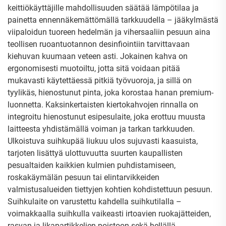
keittiökäyttäjille mahdollisuuden säätää lämpötilaa ja
painetta ennennäkemättömällä tarkkuudella – jääkylmästä
viipaloidun tuoreen hedelmän ja vihersaaliin pesuun aina
teollisen ruoantuotannon desinfiointiin tarvittavaan
kiehuvan kuumaan veteen asti. Jokainen kahva on
ergonomisesti muotoiltu, jotta sitä voidaan pitää
mukavasti käytettäessä pitkiä työvuoroja, ja sillä on
tyylikäs, hienostunut pinta, joka korostaa hanan premium-
luonnetta. Kaksinkertaisten kiertokahvojen rinnalla on
integroitu hienostunut esipesulaite, joka erottuu muusta
laitteesta yhdistämällä voiman ja tarkan tarkkuuden.
Ulkoistuva suihkupää liukuu ulos sujuvasti kaasuista,
tarjoten lisättyä ulottuvuutta suurten kaupallisten
pesualtaiden kaikkien kulmien puhdistamiseen,
roskakäymälän pesuun tai elintarvikkeiden
valmistusalueiden tiettyjen kohtien kohdistettuun pesuun.
Suihkulaite on varustettu kahdella suihkutilalla –
voimakkaalla suihkulla vaikeasti irtoavien ruokajätteiden,
rasvan ja likapartikkelien poistoon sekä hellällä