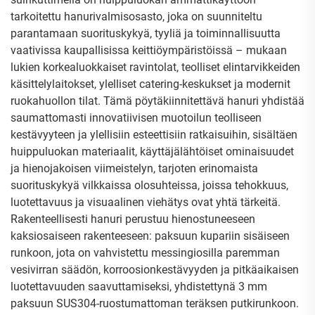
tarkoitettu hanurivalmisosasto, joka on suunniteltu
parantamaan suorituskykyä, tyyliä ja toiminnallisuutta
vaativissa kaupallisissa keittiöympäristöissä – mukaan
lukien korkealuokkaiset ravintolat, teolliset elintarvikkeiden
käsittelylaitokset, ylelliset catering-keskukset ja modernit
ruokahuollon tilat. Tämä pöytäkiinnitettävä hanuri yhdistää
saumattomasti innovatiivisen muotoilun teolliseen
kestävyyteen ja ylellisiin esteettisiin ratkaisuihin, sisältäen
huippuluokan materiaalit, käyttäjälähtöiset ominaisuudet
ja hienojakoisen viimeistelyn, tarjoten erinomaista
suorituskykyä vilkkaissa olosuhteissa, joissa tehokkuus,
luotettavuus ja visuaalinen viehätys ovat yhtä tärkeitä.
Rakenteellisesti hanuri perustuu hienostuneeseen
kaksiosaiseen rakenteeseen: paksuun kupariin sisäiseen
runkoon, jota on vahvistettu messingiosilla paremman
vesivirran säädön, korroosionkestävyyden ja pitkäaikaisen
luotettavuuden saavuttamiseksi, yhdistettynä 3 mm
paksuun SUS304-ruostumattoman teräksen putkirunkoon.