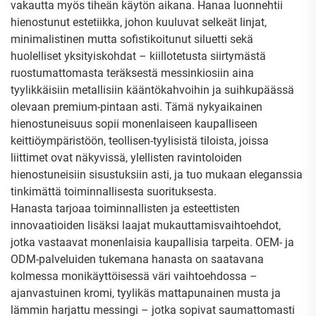
vakautta myös tiheän käytön aikana. Hanaa luonnehtii
hienostunut estetiikka, johon kuuluvat selkeät linjat,
minimalistinen mutta sofistikoitunut siluetti sekä
huolelliset yksityiskohdat – kiillotetusta siirtymästä
ruostumattomasta teräksestä messinkiosiin aina
tyylikkäisiin metallisiin kääntökahvoihin ja suihkupäässä
olevaan premium-pintaan asti. Tämä nykyaikainen
hienostuneisuus sopii monenlaiseen kaupalliseen
keittiöympäristöön, teollisen-tyylisistä tiloista, joissa
liittimet ovat näkyvissä, ylellisten ravintoloiden
hienostuneisiin sisustuksiin asti, ja tuo mukaan eleganssia
tinkimättä toiminnallisesta suorituksesta.
Hanasta tarjoaa toiminnallisten ja esteettisten
innovaatioiden lisäksi laajat mukauttamisvaihtoehdot,
jotka vastaavat monenlaisia kaupallisia tarpeita. OEM- ja
ODM-palveluiden tukemana hanasta on saatavana
kolmessa monikäyttöisessä väri vaihtoehdossa –
ajanvastuinen kromi, tyylikäs mattapunainen musta ja
lämmin harjattu messingi – jotka sopivat saumattomasti