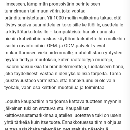
ilmeeseen, lämpimän pronssivärin perinteiseen
tunnelmaan tai muun värin, joka vastaa
bränditunnistettaan. Yli 1000 mallin valikoima takaa, että
löytyy sopiva suunnittelu erikokoisille keittiöille, asettelulle
ja käyttötarkoituksille – kompakteista hanakruunuista
pieniin kahviloihin raskas käyttöön tarkoitettuihin malleihin
isoihin ravintoloihin. OEM- ja ODM-palvelut vievät
mukauttamisen vielä pidemmälle, mahdollistaen yritysten
pyytää tiettyjä muutoksia, kuten räätälöityjä muotoja,
lisäominaisuuksia tai brändielementtejä, luodakseen hana,
joka täydellisesti vastaa niiden yksilöllisiä tarpeita. Tämä
joustavuustaso varmistaa, että hanakruunu ei ole vain
työkalu, vaan osa keittiön muotoilua ja toimintaa.
Lopulta kauppatiimin tarjoama kattava tuotteen myynnin
jälkeinen tuki on erottuva etu. Kaupallisen
keittiövarustemarkkinaa ajatellen luotettava tuki on usein
yhtä tärkeää kuin itse tuote. Ennakkotuessa tiimin ohjaus
auttaa asiakkaita tekemään perusteltuja päätöksiä,