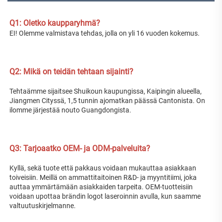
Q1: Oletko kaupparyhmä? 
EI! Olemme valmistava tehdas, jolla on yli 16 vuoden kokemus. 
Q2: Mikä on teidän tehtaan sijainti? 
Tehtaämme sijaitsee Shuikoun kaupungissa, Kaipingin alueella, 
Jiangmen Cityssä, 1,5 tunnin ajomatkan päässä Cantonista. On 
ilomme järjestää nouto Guangdongista. 
Q3: Tarjoaatko OEM- ja ODM-palveluita? 
Kyllä, sekä tuote että pakkaus voidaan mukauttaa asiakkaan 
toiveisiin. Meillä on ammattitaitoinen R&D- ja myyntitiimi, joka 
auttaa ymmärtämään asiakkaiden tarpeita. OEM-tuotteisiin 
voidaan upottaa brändin logot laseroinnin avulla, kun saamme 
valtuutuskirjelmanne. 