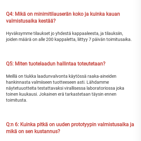
Q4: Mikä on minimitilauserän koko ja kuinka kauan 
valmistusaika kestää? 
Hyväksymme tilaukset jo yhdestä kappaaleesta, ja tilauksiin, 
joiden määrä on alle 200 kappaletta, liittyy 7 päivän toimitusaika. 
Q5: Miten tuotelaadun hallintaa toteutetaan? 
Meillä on tiukka laadunvalvonta käytössä raaka-aineiden 
hankinnasta valmiiseen tuotteeseen asti. Lähdamme 
näytetuuotteita testattavaksi virallisessa laboratoriossa joka 
toinen kuukausi. Jokainen erä tarkastetaan täysin ennen 
toimitusta. 
Q:n 
6: Kuinka pitkä on uuden prototyypin valmistusaika ja 
mikä on sen kustannus? 