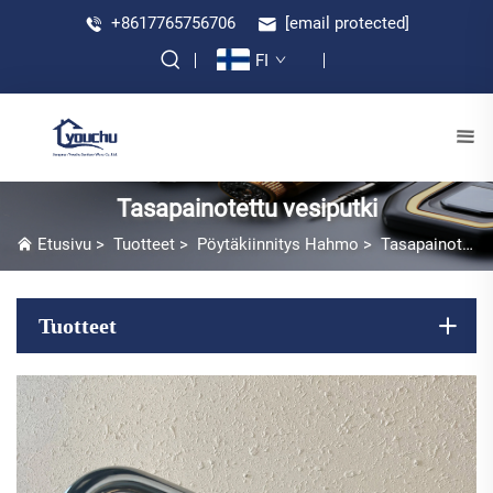
+8617765756706
[email protected]
FI
Tasapainotettu vesiputki
Etusivu
>
Tuotteet
>
Pöytäkiinnitys Hahmo
>
Tasapainotettu vesiputki
Tuotteet