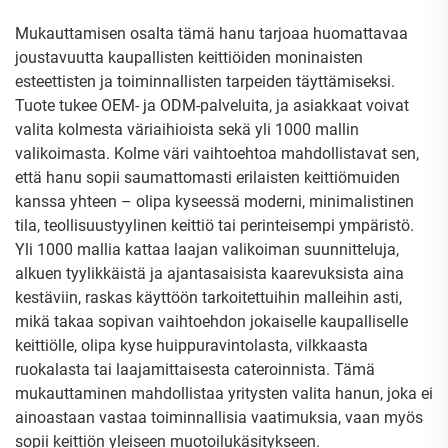
Mukauttamisen osalta tämä hanu tarjoaa huomattavaa
joustavuutta kaupallisten keittiöiden moninaisten
esteettisten ja toiminnallisten tarpeiden täyttämiseksi.
Tuote tukee OEM- ja ODM-palveluita, ja asiakkaat voivat
valita kolmesta väriaihioista sekä yli 1000 mallin
valikoimasta. Kolme väri vaihtoehtoa mahdollistavat sen,
että hanu sopii saumattomasti erilaisten keittiömuiden
kanssa yhteen – olipa kyseessä moderni, minimalistinen
tila, teollisuustyylinen keittiö tai perinteisempi ympäristö.
Yli 1000 mallia kattaa laajan valikoiman suunnitteluja,
alkuen tyylikkäistä ja ajantasaisista kaarevuksista aina
kestäviin, raskas käyttöön tarkoitettuihin malleihin asti,
mikä takaa sopivan vaihtoehdon jokaiselle kaupalliselle
keittiölle, olipa kyse huippuravintolasta, vilkkaasta
ruokalasta tai laajamittaisesta cateroinnista. Tämä
mukauttaminen mahdollistaa yritysten valita hanun, joka ei
ainoastaan vastaa toiminnallisia vaatimuksia, vaan myös
sopii keittiön yleiseen muotoilukäsitykseen.