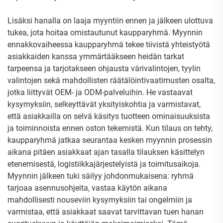
Lisäksi hanalla on laaja myyntiin ennen ja jälkeen ulottuva
tukea, jota hoitaa omistautunut kaupparyhmä. Myynnin
ennakkovaiheessa kaupparyhmä tekee tiivistä yhteistyötä
asiakkaiden kanssa ymmärtääkseen heidän tarkat
tarpeensa ja tarjotakseen ohjausta värivalintojen, tyylin
valintojen sekä mahdollisten räätälöintivaatimusten osalta,
jotka liittyvät OEM- ja ODM-palveluihin. He vastaavat
kysymyksiin, selkeyttävät yksityiskohtia ja varmistavat,
että asiakkailla on selvä käsitys tuotteen ominaisuuksista
ja toiminnoista ennen oston tekemistä. Kun tilaus on tehty,
kaupparyhmä jatkaa seurantaa kesken myynnin prosessin
aikana pitäen asiakkaat ajan tasalla tilauksen käsittelyn
etenemisestä, logistiikkajärjestelyistä ja toimitusaikoja.
Myynnin jälkeen tuki säilyy johdonmukaisena: ryhmä
tarjoaa asennusohjeita, vastaa käytön aikana
mahdollisesti nouseviin kysymyksiin tai ongelmiin ja
varmistaa, että asiakkaat saavat tarvittavan tuen hanan