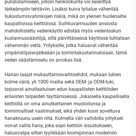
puhdistamiseen, jolloin henkilökunta voi keskittyä
tärkeämpiin tehtäviin. Lisäksi kuiva työalue vähentää
liukastumisvahinkojen riskiä, mikä on yleinen huolenaihe
kaupallisissa keittiöissä. Suihkuvarmuuden ansiosta
mahdollistettu vedenkäyttö edistää myös vedenlaskun
kustannussäästöjä, sillä päivittäisessä käytössä tuhlataan
vähemmän vettä. Yrityksille, jotka haluavat vähentää
ympäristöjalanjälkeään ja toimintakustannuksiaan, tämä
veden säästämisetu on arvokas lisä.
Hanan laajat mukauttamisvaihtoehdot, mukaan lukien
kolme väriä, yli 1000 mallia sekä OEM- ja ODM-tuki,
tarjoavat ainutlaatuisen edun kaupallisten keittiöiden
erilaisten tarpeiden täyttämisessä. Jokaisella kaupallisella
keittiöllä on oma ainutkertainen muotoilunsa ja
toiminnalliset vaatimukset, eikä yhden koon soveltuva
hanakruunu usein riitä. Kolmella väri vaihdolla yritykset
voivat valita hana, joka sopii keittiön sisustukseen,
halusivatpa sitten tyylikkään kromipinnan moderniin