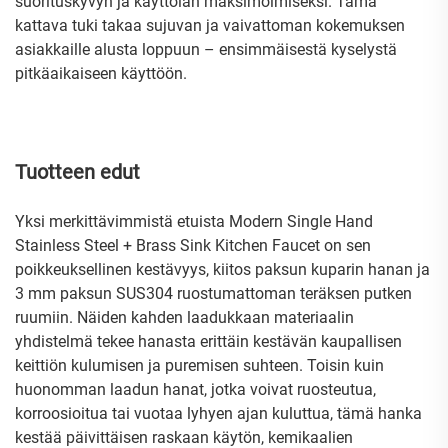
suorituskyvyn ja käyttöiän maksimoimiseksi. Tämä
kattava tuki takaa sujuvan ja vaivattoman kokemuksen
asiakkaille alusta loppuun – ensimmäisestä kyselystä
pitkäaikaiseen käyttöön.
Tuotteen edut
Yksi merkittävimmistä etuista Modern Single Hand
Stainless Steel + Brass Sink Kitchen Faucet on sen
poikkeuksellinen kestävyys, kiitos paksun kuparin hanan ja
3 mm paksun SUS304 ruostumattoman teräksen putken
ruumiin. Näiden kahden laadukkaan materiaalin
yhdistelmä tekee hanasta erittäin kestävän kaupallisen
keittiön kulumisen ja puremisen suhteen. Toisin kuin
huonomman laadun hanat, jotka voivat ruosteutua,
korroosioitua tai vuotaa lyhyen ajan kuluttua, tämä hanka
kestää päivittäisen raskaan käytön, kemikaalien