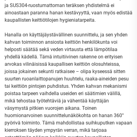
ja SUS304-ruostumattoman teräksen yhdistelmä ei
ainoastaan paranna hanan kestävyyttä, vaan myös edistää
kaupallisten keittiötilojen hygieniatarpeita.
Hanalla on käyttäjäystävällinen suunnittelu, ja sen yhden
kahvan toiminnon ansiosta keittiön henkilökunta voi
helposti säätää sekä veden virtausta että lämpötilaa
yhdellä kädellä. Tämä intuitiivinen rakenne on erityisen
arvokas vilinäisissä kaupallisen keittiön olosuhteissa,
joissa jokainen sekunti ratkaisee – olipa kyseessä sitten
suurten ruoanlaittopanujen huuhtelu, raaka-aineiden pesu
tai keittiön pintojen puhdistus. Yhden kahvan mekanismi
poistaa tarpeen vaihdella useiden eri säätimien välillä,
mikä tehostaa työtehtäviä ja vähentää käyttäjän
väsymystä pitkien vuorojen aikana. Toinen
huomionarvoinen suunnittelunäkökohta on hanan 360°
pyörivä toiminto. Tämä mahdollistaa suihkuputken vapaan
kierroksen täyden ympyrän verran, mikä tarjoaa