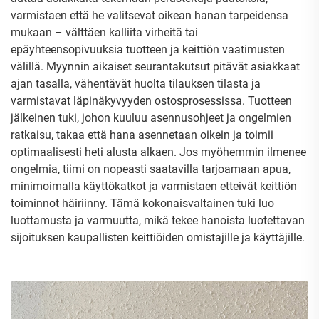
varmistaen että he valitsevat oikean hanan tarpeidensa
mukaan – välttäen kalliita virheitä tai
epäyhteensopivuuksia tuotteen ja keittiön vaatimusten
välillä. Myynnin aikaiset seurantakutsut pitävät asiakkaat
ajan tasalla, vähentävät huolta tilauksen tilasta ja
varmistavat läpinäkyvyyden ostosprosessissa. Tuotteen
jälkeinen tuki, johon kuuluu asennusohjeet ja ongelmien
ratkaisu, takaa että hana asennetaan oikein ja toimii
optimaalisesti heti alusta alkaen. Jos myöhemmin ilmenee
ongelmia, tiimi on nopeasti saatavilla tarjoamaan apua,
minimoimalla käyttökatkot ja varmistaen etteivät keittiön
toiminnot häiriinny. Tämä kokonaisvaltainen tuki luo
luottamusta ja varmuutta, mikä tekee hanoista luotettavan
sijoituksen kaupallisten keittiöiden omistajille ja käyttäjille.