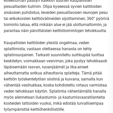
esteettömän pääsyn kaikkiin suurten kaupallisten
pesualtaiden kulmiin. Olipa kyseessä syvien kattiloiden
sisäosien puhdistus, leveiden pesualtaosien reunojen pesu
tai erikokoisten keittiövälineiden sijoittaminen, 360° pyörivä
toiminto takaa, että mikään alue ei jää ulottumattomiin, ja
parantaa näin päivittäisten keittiötoimintojen tehokkuutta.
Kaupallisten keittiöiden yleistä ongelmaa, veden
splattimista, vastaan otettaessa hanasta on tehty
splatinsuojainen. Tarkasti suunniteltu suihkupää tuottaa
keskitetyn, voimakkaan vesivirran, joka pystyy tehokkaasti
läpäisemään rasvan, ruoanjäämät ja lika-aineet
aiheuttamatta sotkua aiheuttavia splatteja. Tämä pitää
keittiön työskentelytilan siistinä ja kuivana, samalla kun
vähentää vesihukkaa, koska kohdistettu virtaus varmistaa
veden tehokkaan käytön. Splatintia vähentämällä hanalla
myös alennetaan liukastumis- ja kaatumisvaaratilanteita
kosteiden lattioiden vuoksi, mikä edistää turvallisempaa
työympäristöä keittiöhenkilöstölle.