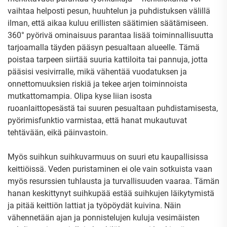
vaihtaa helposti pesun, huuhtelun ja puhdistuksen välillä
ilman, että aikaa kuluu erillisten säätimien säätämiseen.
360° pyörivä ominaisuus parantaa lisää toiminnallisuutta
tarjoamalla täyden pääsyn pesualtaan alueelle. Tämä
poistaa tarpeen siirtää suuria kattiloita tai pannuja, jotta
pääsisi vesivirralle, mikä vähentää vuodatuksen ja
onnettomuuksien riskiä ja tekee arjen toiminnoista
mutkattomampia. Olipa kyse liian isosta
ruoanlaittopesästä tai suuren pesualtaan puhdistamisesta,
pyörimisfunktio varmistaa, että hanat mukautuvat
tehtävään, eikä päinvastoin.
Myös suihkun suihkuvarmuus on suuri etu kaupallisissa
keittiöissä. Veden puristaminen ei ole vain sotkuista vaan
myös resurssien tuhlausta ja turvallisuuden vaaraa. Tämän
hanan keskittynyt suihkupää estää suihkujen läikytymistä
ja pitää keittiön lattiat ja työpöydät kuivina. Näin
vähennetään ajan ja ponnistelujen kuluja vesimäisten