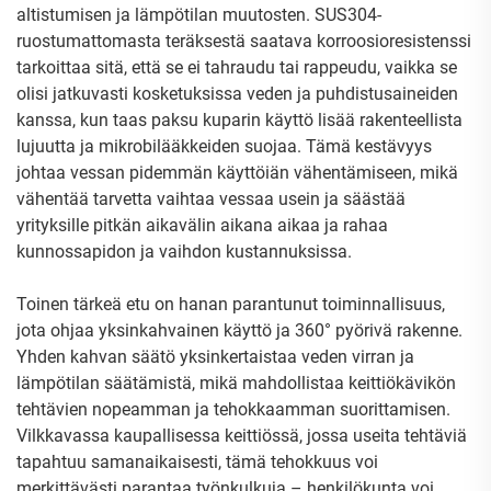
altistumisen ja lämpötilan muutosten. SUS304-
ruostumattomasta teräksestä saatava korroosioresistenssi
tarkoittaa sitä, että se ei tahraudu tai rappeudu, vaikka se
olisi jatkuvasti kosketuksissa veden ja puhdistusaineiden
kanssa, kun taas paksu kuparin käyttö lisää rakenteellista
lujuutta ja mikrobilääkkeiden suojaa. Tämä kestävyys
johtaa vessan pidemmän käyttöiän vähentämiseen, mikä
vähentää tarvetta vaihtaa vessaa usein ja säästää
yrityksille pitkän aikavälin aikana aikaa ja rahaa
kunnossapidon ja vaihdon kustannuksissa.
Toinen tärkeä etu on hanan parantunut toiminnallisuus,
jota ohjaa yksinkahvainen käyttö ja 360° pyörivä rakenne.
Yhden kahvan säätö yksinkertaistaa veden virran ja
lämpötilan säätämistä, mikä mahdollistaa keittiökävikön
tehtävien nopeamman ja tehokkaamman suorittamisen.
Vilkkavassa kaupallisessa keittiössä, jossa useita tehtäviä
tapahtuu samanaikaisesti, tämä tehokkuus voi
merkittävästi parantaa työnkulkuja – henkilökunta voi