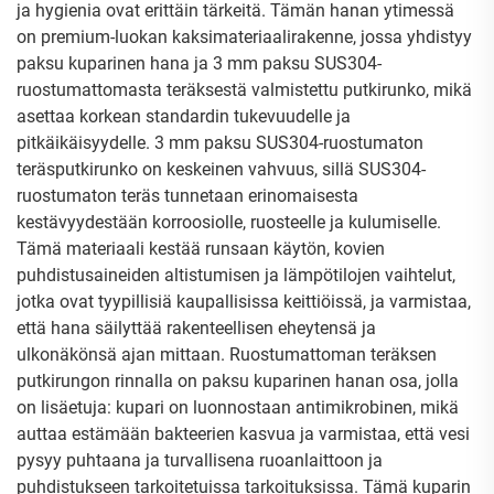
ja hygienia ovat erittäin tärkeitä. Tämän hanan ytimessä
on premium-luokan kaksimateriaalirakenne, jossa yhdistyy
paksu kuparinen hana ja 3 mm paksu SUS304-
ruostumattomasta teräksestä valmistettu putkirunko, mikä
asettaa korkean standardin tukevuudelle ja
pitkäikäisyydelle. 3 mm paksu SUS304-ruostumaton
teräsputkirunko on keskeinen vahvuus, sillä SUS304-
ruostumaton teräs tunnetaan erinomaisesta
kestävyydestään korroosiolle, ruosteelle ja kulumiselle.
Tämä materiaali kestää runsaan käytön, kovien
puhdistusaineiden altistumisen ja lämpötilojen vaihtelut,
jotka ovat tyypillisiä kaupallisissa keittiöissä, ja varmistaa,
että hana säilyttää rakenteellisen eheytensä ja
ulkonäkönsä ajan mittaan. Ruostumattoman teräksen
putkirungon rinnalla on paksu kuparinen hanan osa, jolla
on lisäetuja: kupari on luonnostaan antimikrobinen, mikä
auttaa estämään bakteerien kasvua ja varmistaa, että vesi
pysyy puhtaana ja turvallisena ruoanlaittoon ja
puhdistukseen tarkoitetuissa tarkoituksissa. Tämä kuparin