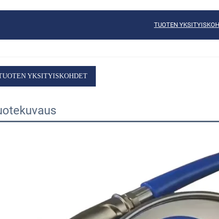
TUOTEN YKSITYISKO
TUOTEN YKSITYISKOHDET
uotekuvaus