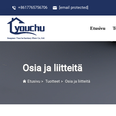
+8617765756706
[email protected]
Etusivu
T
Osia ja liitteitä
Etusivu
>
Tuotteet
>
Osia ja liitteitä