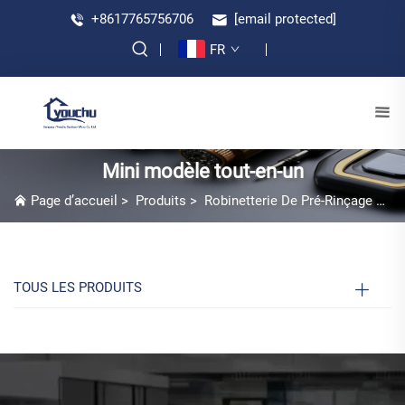
+8617765756706
[email protected]
FR
Mini modèle tout-en-un
Page d’accueil
>
Produits
>
Robinetterie De Pré-Rinçage Fixée Au Mur
TOUS LES PRODUITS