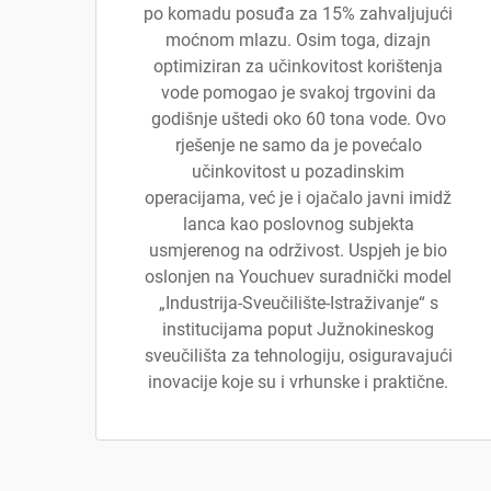
po komadu posuđa za 15% zahvaljujući
moćnom mlazu. Osim toga, dizajn
optimiziran za učinkovitost korištenja
vode pomogao je svakoj trgovini da
godišnje uštedi oko 60 tona vode. Ovo
rješenje ne samo da je povećalo
učinkovitost u pozadinskim
operacijama, već je i ojačalo javni imidž
lanca kao poslovnog subjekta
usmjerenog na održivost. Uspjeh je bio
oslonjen na Youchuev suradnički model
„Industrija-Sveučilište-Istraživanje“ s
institucijama poput Južnokineskog
sveučilišta za tehnologiju, osiguravajući
inovacije koje su i vrhunske i praktične.