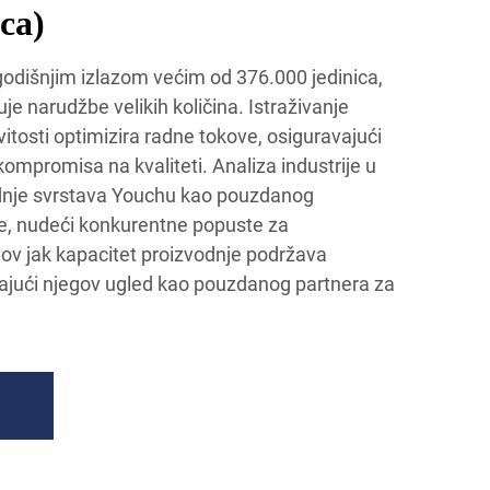
ca)
godišnjim izlazom većim od 376.000 jedinica,
je narudžbe velikih količina. Istraživanje
itosti optimizira radne tokove, osiguravajući
mpromisa na kvaliteti. Analiza industrije u
dnje svrstava Youchu kao pouzdanog
je, nudeći konkurentne popuste za
gov jak kapacitet proizvodnje podržava
vajući njegov ugled kao pouzdanog partnera za