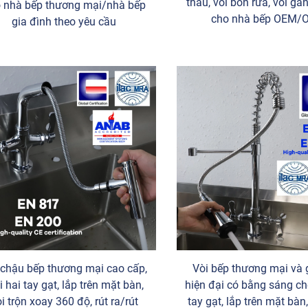
thau, vòi bồn rửa, vòi g
 nhà bếp thương mại/nhà bếp
cho nhà bếp OEM
gia đình theo yêu cầu
 chậu bếp thương mại cao cấp,
Vòi bếp thương mại và 
i hai tay gạt, lắp trên mặt bàn,
hiện đại có bằng sáng chế
i trộn xoay 360 độ, rút ra/rút
tay gạt, lắp trên mặt bàn