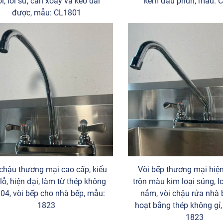
ời, lõi sứ, cần xoay và kéo dài
kèm đầu phun, mẫu: 
được, mẫu: CL1801
 chậu thương mại cao cấp, kiểu
Vòi bếp thương mại hiện
 lỗ, hiện đại, làm từ thép không
trộn màu kim loại súng, lo
304, vòi bếp cho nhà bếp, mẫu:
nắm, vòi chậu rửa nhà 
1823
hoạt bằng thép không gỉ,
1823