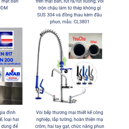
ắn mặt bàn
trên mặt bàn, rút ra/rút xuống, vòi
/ODM
trộn chậu làm từ thép không gỉ
SUS 304 và đồng thau kèm đầu
phun, mẫu: CL3801
gia đình
Vòi bếp thương mại thiết kế công
, loại hai
nghiệp, lắp tường, hoàn thiện mạ
, dùng để
crôm, hai tay gạt, chức năng phun