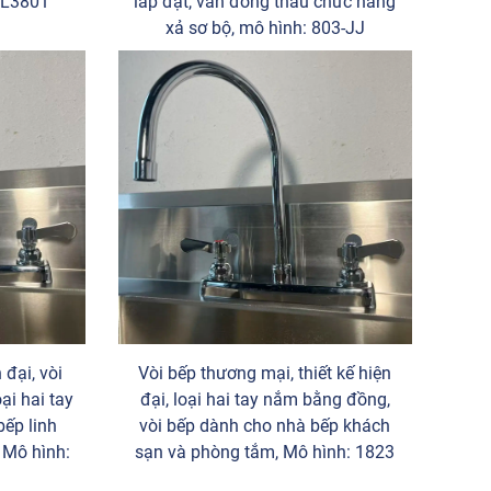
CL3801
lắp đặt, van đồng thau chức năng
xả sơ bộ, mô hình: 803-JJ
 đại, vòi
Vòi bếp thương mại, thiết kế hiện
ại hai tay
đại, loại hai tay nắm bằng đồng,
bếp linh
vòi bếp dành cho nhà bếp khách
 Mô hình:
sạn và phòng tắm, Mô hình: 1823