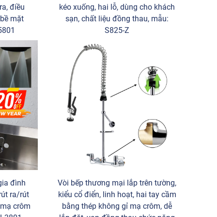
ra, điều
kéo xuống, hai lỗ, dùng cho khách
 bề mặt
sạn, chất liệu đồng thau, mẫu:
5801
S825-Z
gia đình
Vòi bếp thương mại lắp trên tường,
út ra/rút
kiểu cổ điển, linh hoạt, hai tay cầm
p mạ crôm
bằng thép không gỉ mạ crôm, dễ