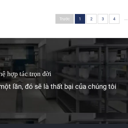
...
Trước
1
2
3
4
ệ hợp tác trọn đời
ột lần, đó sẽ là thất bại của chúng tôi