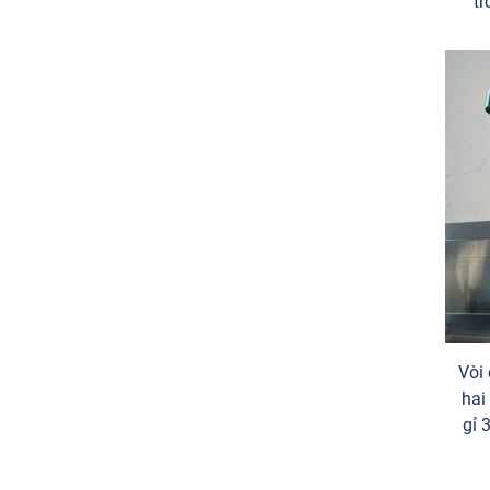
tr
Vòi
hai
gỉ 