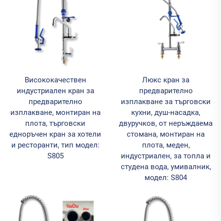
Висококачествен
Люкс кран за
индустриален кран за
предварително
предварително
изплакване за търговски
изплакване, монтиран на
кухни, душ-насадка,
плота, търговски
двуручков, от неръждаема
едноръчен кран за хотели
стомана, монтиран на
и ресторанти, тип модел:
плота, меден,
S805
индустриален, за топла и
студена вода, умивалник,
модел: S804