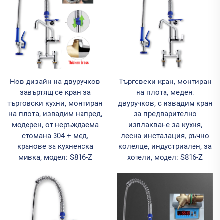
Нов дизайн на двуручков
Търговски кран, монтиран
завъртящ се кран за
на плота, меден,
търговски кухни, монтиран
двуручков, с извадим кран
на плота, извадим напред,
за предварително
модерен, от неръждаема
изплакване за кухня,
стомана 304 + мед,
лесна инсталация, ръчно
кранове за кухненска
колелце, индустриален, за
мивка, модел: S816-Z
хотели, модел: S816-Z