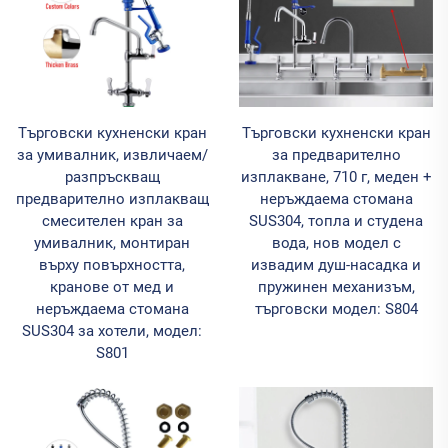
Търговски кухненски кран
Търговски кухненски кран
за умивалник, извличаем/
за предварително
разпръскващ
изплакване, 710 г, меден +
предварително изплакващ
неръждаема стомана
смесителен кран за
SUS304, топла и студена
умивалник, монтиран
вода, нов модел с
върху повърхността,
извадим душ-насадка и
кранове от мед и
пружинен механизъм,
неръждаема стомана
търговски модел: S804
SUS304 за хотели, модел:
S801