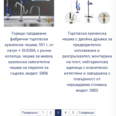
Горещо продавани
Търговска кухненска
фабрични търговски
чешма с двойна дръжка за
кухненски чешми, 551 г, от
предварително
латун + SUS304, с ръчни
изплакване и
колелца, чешма за мивка,
разпръсквател, монтирана
кухненска смесителна
на плот, кейтърингова
чешма за пералня за
единица с класическо
съдове, модел: S806
изтегляне и завършена с
повърхност от
неръждаема стомана,
модел: S802
Предишна
1
2
3
4
5
Следваща