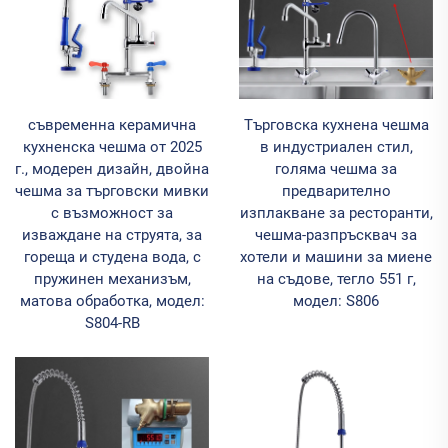
съвременна керамична
Търговска кухнена чешма
кухненска чешма от 2025
в индустриален стил,
г., модерен дизайн, двойна
голяма чешма за
чешма за търговски мивки
предварително
с възможност за
изплакване за ресторанти,
изваждане на струята, за
чешма-разпръсквач за
гореща и студена вода, с
хотели и машини за миене
пружинен механизъм,
на съдове, тегло 551 г,
матова обработка, модел:
модел: S806
S804-RB