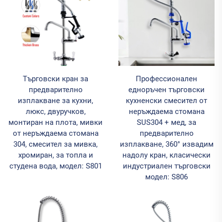
Търговски кран за
Профессионален
предварително
едноръчен търговски
изплакване за кухни,
кухненски смесител от
люкс, двуручков,
неръждаема стомана
монтиран на плота, мивки
SUS304 + мед, за
от неръждаема стомана
предварително
304, смесител за мивка,
изплакване, 360° извадим
хромиран, за топла и
надолу кран, класически
студена вода, модел: S801
индустриален търговски
модел: S806