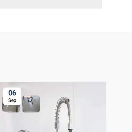
06
1
Sep
Se