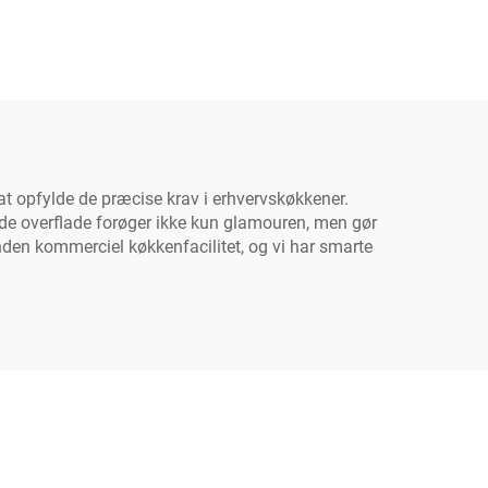
med
skning
ækud
t opfylde de præcise krav i erhvervskøkkener.
omede overflade forøger ikke kun glamouren, men gør
anden kommerciel køkkenfacilitet, og vi har smarte