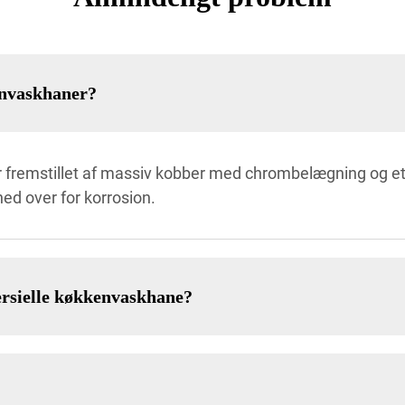
envaskhaner?
remstillet af massiv kobber med chrombelægning og et kro
ed over for korrosion.
rsielle køkkenvaskhane?