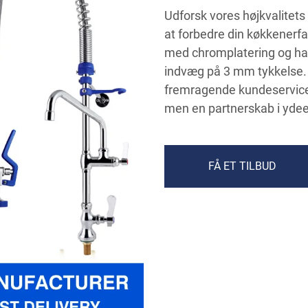
Udforsk vores højkvalitet
at forbedre din køkkenerfa
med chromplatering og har 
indvæg på 3 mm tykkelse. V
fremragende kundeservice, h
men en partnerskab i yde
FÅ ET TILBUD