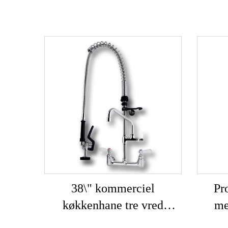
38\" kommerciel
Pr
køkkenhane tre vred
me
vægmonteret 360 graders
kø