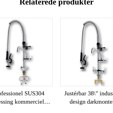
Relaterede produkter
ofessionel SUS304
Justérbar 38\" indust
ssing kommerciel
design dækmonte
kkenvandhane 360
kommercial