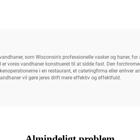
ders sving træk-ud
køkkenvandhane 
eltgreb klassisk stil
dobbeltgreb forudva
trielt design til hotel
fjedervandhane tr
spray
andhaner, som Wisconsin's professionelle vasker og haner, for a
tål er vores vandhaner konstrueret til at sidde fast. Den forchr
økkenoperationerne i en restaurant, et cateringfirma eller enhver 
ndhaner vil gøre jeres drift mere effektiv og effektfuld.
Almindeligt problem