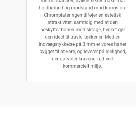
rustfrit stål 304, hvilket sikrer maksimal
holdbarhed og modstand mod korrosion.
Chromplateringen tilføjer en estetisk
attraktivitet, samtidig med at den
beskytter hanen mod slitage, hvilket gør
den ideel til travle køkkener. Med en
indvægstykkelse på 3 mm er vores haner
bygget til at vare, og leverer pålidelighed,
der opfylder kravene i ethvert
kommercielt miljø.