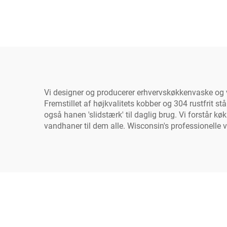
rotation varmt/kold mixer
gra
håndsprøjtning fleksibel 2
dobb
huller
indus
Vi designer og producerer erhvervskøkkenvaske og v
Fremstillet af højkvalitets kobber og 304 rustfrit s
også hanen 'slidstærk' til daglig brug. Vi forstår k
vandhaner til dem alle. Wisconsin's professionelle va