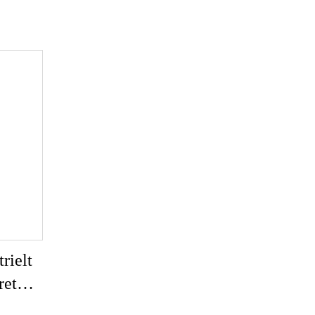
rielt
ret