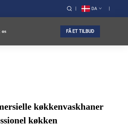
DA
 os
FÅ ET TILBUD
rsielle køkkenvaskhaner
essionel køkken