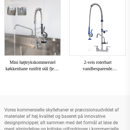
køkkenhane med vandhaner
Træk-ud Køkkenhaner,
bordmonteret drejehane
Blanding Af Varmt Og Koldt
Vand til Hotelvask
Mini højtrykskommersiel
2-veis roterbart
køkkenhane rustfrit stål fjeder
vandbesparende
kommersiel forudskylning
opvaskemaskine
køkken opvaskemaskine
forudskylning Wels
restaurant offentlig
kommercial træk ned
køkkenhane uden stikkontakt
Vores kommersielle skyllehaner er præcisionsudviklet af
materialer af høj kvalitet og baseret på innovative
designprincipper, alt sammen med det formål at løse de
mest almindelige og kritiske udfordringer i kommercielle