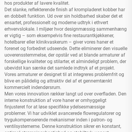
hos produkter af lavere kvalitet.
Det slanke, reflekterende finish af krompladeret kobber har
en dobbelt funktion. Ud over sin holdbarhed skaber det et
ensartet, professionelt og moderne udtryk i ethvert
erhvervslokale. I miljøer hvor designmæssig sammenhæng
er vigtig – som eksempelvis fine restaurantkjøkkener,
hotelbarer eller klinikvaskerum – giver vores haner et
forenet og forbedret udseende. Dette eliminerer den visuelle
uoverensstemmelse, der opstår ved at blande armaturer af
forskellige kvaliteter og stilarter, et almindeligt problem, der
ubevidst kan sænke det samlede indtryk af et projekt.
Vores armaturer er designet til at integreres problemfrit og
blive en pålidelig og attraktiv del af et gennemtænkt
kommercielt indendørsrum.
Men vores innovation rækker langt ud over overfladen. Den
interne konstruktion af vore haner er omhyggeligt
finjusteret for at løse specifikke ydelsesmæssige
problemer. Vi har udviklet avancerede flowregulatorer og
trygukompenserende mekanismer inden i patron- og
ventilsystemerne. Denne konstruktion sikrer en konstant,