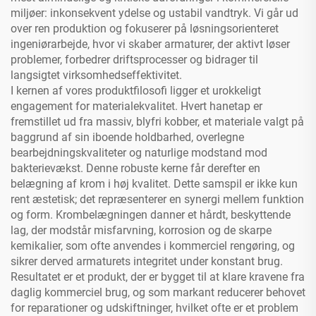
miljøer: inkonsekvent ydelse og ustabil vandtryk. Vi går ud
over ren produktion og fokuserer på løsningsorienteret
ingeniørarbejde, hvor vi skaber armaturer, der aktivt løser
problemer, forbedrer driftsprocesser og bidrager til
langsigtet virksomhedseffektivitet.
I kernen af vores produktfilosofi ligger et urokkeligt
engagement for materialekvalitet. Hvert hanetap er
fremstillet ud fra massiv, blyfri kobber, et materiale valgt på
baggrund af sin iboende holdbarhed, overlegne
bearbejdningskvaliteter og naturlige modstand mod
bakterievækst. Denne robuste kerne får derefter en
belægning af krom i høj kvalitet. Dette samspil er ikke kun
rent æstetisk; det repræsenterer en synergi mellem funktion
og form. Krombelægningen danner et hårdt, beskyttende
lag, der modstår misfarvning, korrosion og de skarpe
kemikalier, som ofte anvendes i kommerciel rengøring, og
sikrer derved armaturets integritet under konstant brug.
Resultatet er et produkt, der er bygget til at klare kravene fra
daglig kommerciel brug, og som markant reducerer behovet
for reparationer og udskiftninger, hvilket ofte er et problem