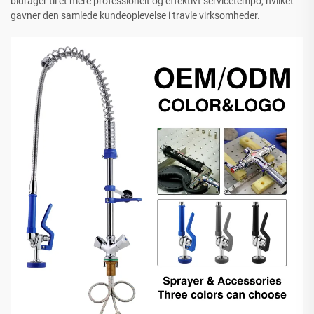
bidrager til et mere professionelt og effektivt servicetempo, hvilket
gavner den samlede kundeoplevelse i travle virksomheder.