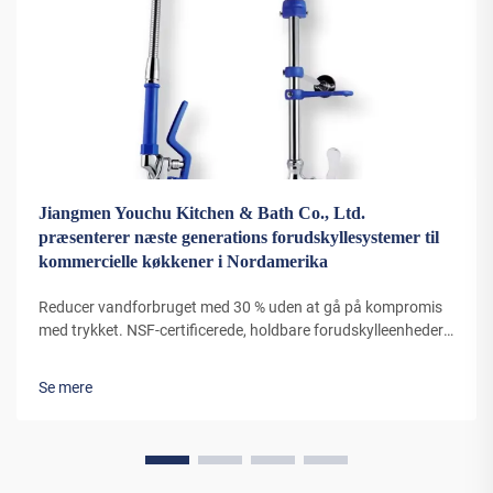
Jiangmen Youchu Kitchen & Bath Co., Ltd.
præsenterer næste generations forudskyllesystemer til
kommercielle køkkener i Nordamerika
Reducer vandforbruget med 30 % uden at gå på kompromis
med trykket. NSF-certificerede, holdbare forudskylleenheder
til professionelle køkkener er nu tilgængelige med
mængderabatter. Lær mere.
Se mere