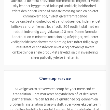
Udviklet til de mest krævende kommercielle miljøer, er vores
skyllehaner bygget med fokus på urokkelig holdbarhed.
Ydersiden har en kerne af massiv messing med en poleret
chromoverflade, hvilket giver fremragende
korrosionsbestandighed og et varigt udseende. Indeni er det
kritiske vandrør fremstillet af solid 304 rustfrit stål med en
robust indvendig vægtykkelse på 3 mm. Denne førende
konstruktion eliminerer korrosion og aflejringer, reducerer
vedligeholdelsesbehovet markant og forhindrer tidlig svigt.
Resultatet er enestående levetid og betydeligt lavere
omkostninger i hele produktets levetid, så din investering
sikrer pålidelig ydelse år efter år.
One-stop service
At vælge vores erhvervsrensetap betyder mere end en
transaktion – det markerer begyndelsen på et dedikeret
partnerskab. Fra den første valgmulighed og igennem en
problemfri installation til årsvis drift, yder vores ekspertteam
omfattende støtte fra ende til anden. Vi er forpligtede på at