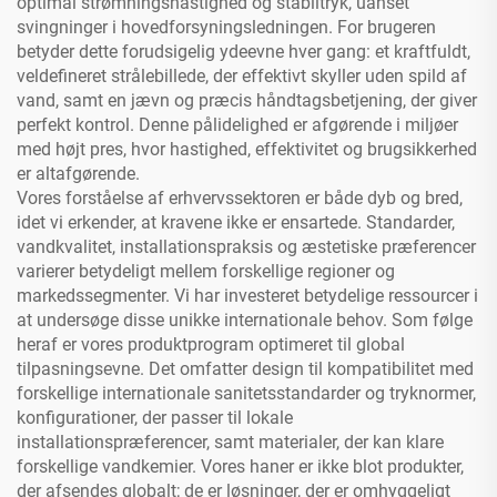
optimal strømningshastighed og stabiltryk, uanset
svingninger i hovedforsyningsledningen. For brugeren
betyder dette forudsigelig ydeevne hver gang: et kraftfuldt,
veldefineret strålebillede, der effektivt skyller uden spild af
vand, samt en jævn og præcis håndtagsbetjening, der giver
perfekt kontrol. Denne pålidelighed er afgørende i miljøer
med højt pres, hvor hastighed, effektivitet og brugsikkerhed
er altafgørende.
Vores forståelse af erhvervssektoren er både dyb og bred,
idet vi erkender, at kravene ikke er ensartede. Standarder,
vandkvalitet, installationspraksis og æstetiske præferencer
varierer betydeligt mellem forskellige regioner og
markedssegmenter. Vi har investeret betydelige ressourcer i
at undersøge disse unikke internationale behov. Som følge
heraf er vores produktprogram optimeret til global
tilpasningsevne. Det omfatter design til kompatibilitet med
forskellige internationale sanitetsstandarder og tryknormer,
konfigurationer, der passer til lokale
installationspræferencer, samt materialer, der kan klare
forskellige vandkemier. Vores haner er ikke blot produkter,
der afsendes globalt; de er løsninger, der er omhyggeligt