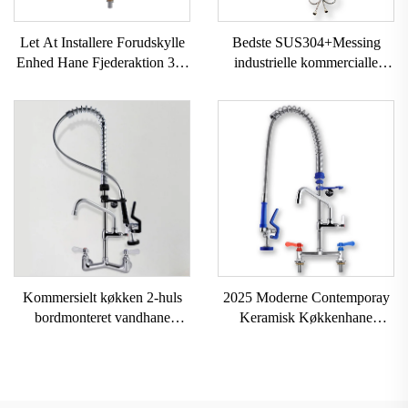
Let At Installere Forudskylle
Bedste SUS304+Messing
Enhed Hane Fjederaktion 38"
industrielle kommercialle
Bordmonteret 12"
vandhaner klassisk stil træk
Professionel Hane Forudskylle
ned forspulningsvandhane til
Enhed Med Albue Køkken
køkken med sprøjtestykke til
køkken
Kommersielt køkken 2-huls
2025 Moderne Contemporay
bordmonteret vandhane
Keramisk Køkkenhane
Letmonterings fjederbelastede
Dobbelt Kommerciel
forspulningsenhed med
Vandhaner Med Hot Cold
keramisk ventilpatron justerbar
Vand Træk Fjederdesign Satin
højde