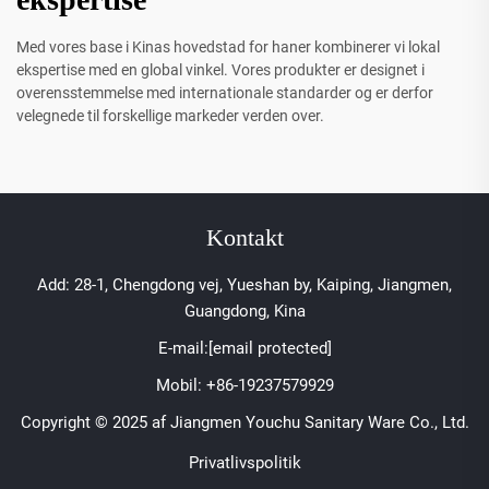
Med vores base i Kinas hovedstad for haner kombinerer vi lokal
ekspertise med en global vinkel. Vores produkter er designet i
overensstemmelse med internationale standarder og er derfor
velegnede til forskellige markeder verden over.
Kontakt
Add: 28-1, Chengdong vej, Yueshan by, Kaiping, Jiangmen,
Guangdong, Kina
E-mail:
[email protected]
Mobil:
+86-19237579929
Copyright © 2025 af Jiangmen Youchu Sanitary Ware Co., Ltd.
Privatlivspolitik