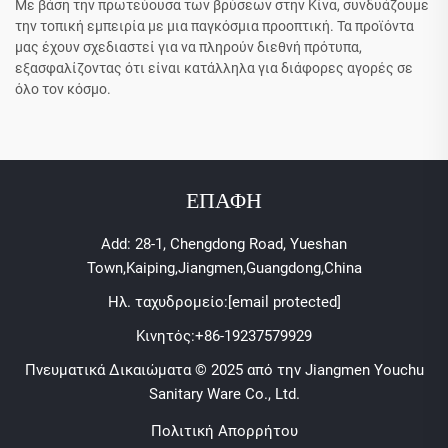
Με βάση την πρωτεύουσα των βρύσεων στην Κίνα, συνδυάζουμε
την τοπική εμπειρία με μια παγκόσμια προοπτική. Τα προϊόντα
μας έχουν σχεδιαστεί για να πληρούν διεθνή πρότυπα,
εξασφαλίζοντας ότι είναι κατάλληλα για διάφορες αγορές σε
όλο τον κόσμο.
ΕΠΑΦΗ
Add: 28-1, Chengdong Road, Yueshan
Town,Kaiping,Jiangmen,Guangdong,China
Ηλ. ταχυδρομείο:
[email protected]
Κινητός:
+86-19237579929
Πνευματικά Δικαιώματα © 2025 από την Jiangmen Youchu
Sanitary Ware Co., Ltd.
Πολιτική Απορρήτου