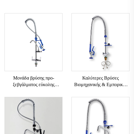
Μονάδα βρύσης προ-
Καλύτερες Βρύσες
ξεβγάλματος εύκολης
Βιομηχανικής & Εμπορικής
εγκατάστασης, με ελατήριο,
Χρήσης
38" τύπου εγκατάστασης στην
SUS304+Ορείχαλκος,
επιφάνεια του νεροχύτη, 12"
Κλασικής Σχεδίασης Βρύση
επαγγελματική βρύση για
Κουζίνας με Εξάρτημα
προ-ξέβγαλμα με αγκώνα για
Ψεκασμού, Ανοξείδωτη για
κουζίνα
Κουζίνα