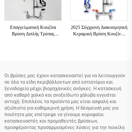
Επαγγελματική Κουζίνα
2025 Σύγχρονη Διακοσμητική
Βρύση Διπλής Τρύπας
Κεραμική Βρύση Κουζίνας
Επιτοίχιας Τοποθέτησης
Διπλή Εμπορική Βρύση
Εύκολης Εγκατάστασης Με
Νεροχύτη Με Δυνατότητα
Ελατήριο Μονάδα Προ-
Έλξης Θερμού-Κρύου Νερού
ξεβγματος Με Κεραμικό
Με Πλαστική Λαβή
Πυρήνα Βαλβίδας
Ρυθμιζόμενου Ύψους
Οι βρύσες μας έχουν κατασκευαστεί για να λειτουργούν
σε όλα τα είδη περιβάλλοντων από εστιατόρια και
ξενοδοχεία μέχρι βιομηχανικές ανάγκες. Η κατασκευή
από καθαρό χαλκό και ανοξείδωτο χάλυβα εγγυάται
αντοχή. Επιπλέον, τα προϊόντα μας είναι ασφαλή και
αξιόπιστα για καθημερινή χρήση. Η δέσμευσή μας για
ποιότητα μας επέτρεψε να γίνουμε κορυφαίοι
κατασκευαστές και προμηθευτές βρύσεων,
προσφέροντας προσαρμοσμένες λύσεις για την ποικίλη