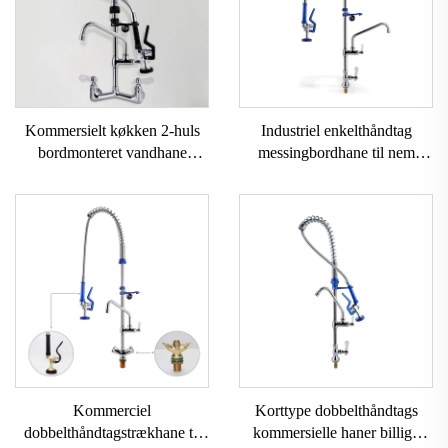
Kommersielt køkken 2-huls
Industriel enkelthåndtag
bordmonteret vandhane
messingbordhane til nem
Letmonterings fjederbelastede
væginstallation til
forspulningsenhed med
kommercielle hoteller,
keramisk ventilpatron justerbar
restauranter, forudskylning i
højde
køkken
Kommerciel
Korttype dobbelthåndtags
dobbelthåndtagstrækhane til
kommersielle haner billige