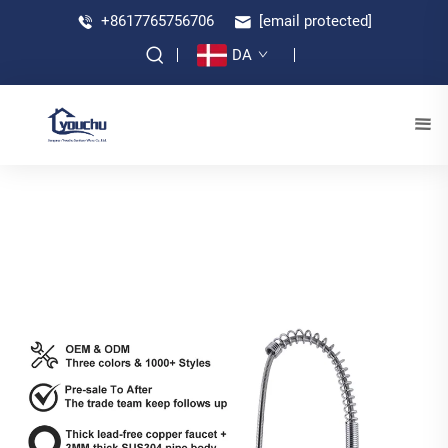
+8617765756706
[email protected]
DA