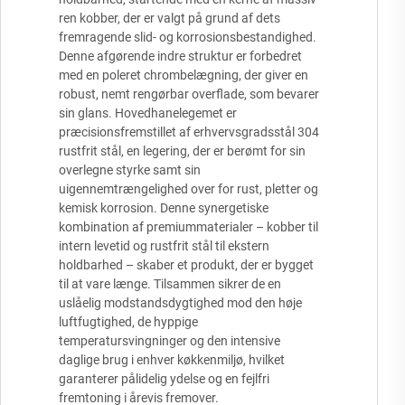
ren kobber, der er valgt på grund af dets
fremragende slid- og korrosionsbestandighed.
Denne afgørende indre struktur er forbedret
med en poleret chrombelægning, der giver en
robust, nemt rengørbar overflade, som bevarer
sin glans. Hovedhanelegemet er
præcisionsfremstillet af erhvervsgradsstål 304
rustfrit stål, en legering, der er berømt for sin
overlegne styrke samt sin
uigennemtrængelighed over for rust, pletter og
kemisk korrosion. Denne synergetiske
kombination af premiummaterialer – kobber til
intern levetid og rustfrit stål til ekstern
holdbarhed – skaber et produkt, der er bygget
til at vare længe. Tilsammen sikrer de en
uslåelig modstandsdygtighed mod den høje
luftfugtighed, de hyppige
temperatursvingninger og den intensive
daglige brug i enhver køkkenmiljø, hvilket
garanterer pålidelig ydelse og en fejlfri
fremtoning i årevis fremover.