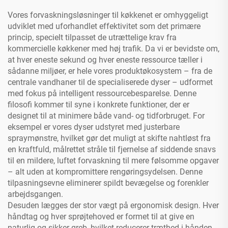
Vores forvaskningsløsninger til køkkenet er omhyggeligt
udviklet med uforhandlet effektivitet som det primære
princip, specielt tilpasset de utrættelige krav fra
kommercielle køkkener med høj trafik. Da vi er bevidste om,
at hver eneste sekund og hver eneste ressource tæller i
sådanne miljøer, er hele vores produktøkosystem – fra de
centrale vandhaner til de specialiserede dyser – udformet
med fokus på intelligent ressourcebesparelse. Denne
filosofi kommer til syne i konkrete funktioner, der er
designet til at minimere både vand- og tidforbruget. For
eksempel er vores dyser udstyret med justerbare
spraymønstre, hvilket gør det muligt at skifte nahtløst fra
en kraftfuld, målrettet stråle til fjernelse af siddende snavs
til en mildere, luftet forvaskning til mere følsomme opgaver
– alt uden at kompromittere rengøringsydelsen. Denne
tilpasningsevne eliminerer spildt bevægelse og forenkler
arbejdsgangen.
Desuden lægges der stor vægt på ergonomisk design. Hver
håndtag og hver sprøjtehoved er formet til at give en
naturlig og sikker greb, hvilket reducerer træthed i hånden