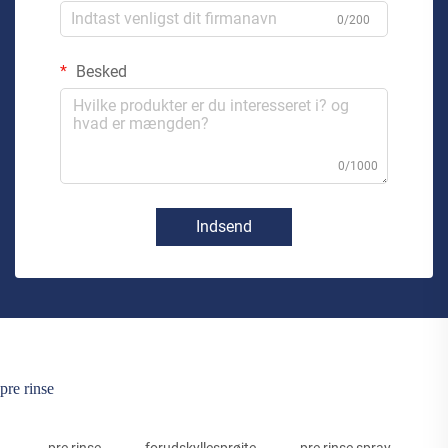
0/200
Besked
0/1000
Indsend
pre rinse
pre rinse
forudskyllesprøjte
pre rinse spray