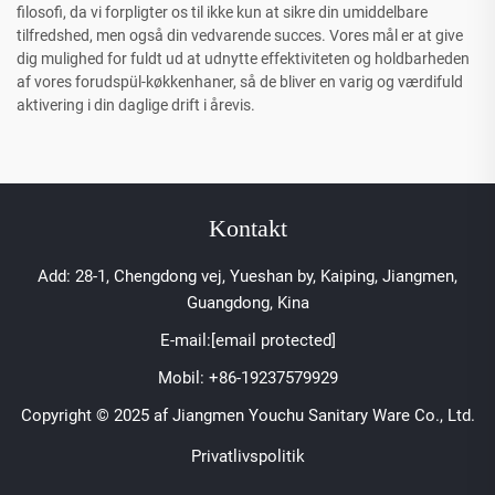
filosofi, da vi forpligter os til ikke kun at sikre din umiddelbare
tilfredshed, men også din vedvarende succes. Vores mål er at give
dig mulighed for fuldt ud at udnytte effektiviteten og holdbarheden
af vores forudspül-køkkenhaner, så de bliver en varig og værdifuld
aktivering i din daglige drift i årevis.
Kontakt
Add: 28-1, Chengdong vej, Yueshan by, Kaiping, Jiangmen,
Guangdong, Kina
E-mail:
[email protected]
Mobil:
+86-19237579929
Copyright © 2025 af Jiangmen Youchu Sanitary Ware Co., Ltd.
Privatlivspolitik