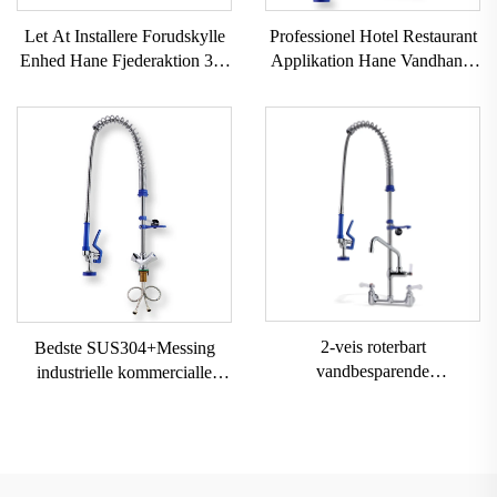
Let At Installere Forudskylle
Professionel Hotel Restaurant
Enhed Hane Fjederaktion 38"
Applikation Hane Vandhaner
Bordmonteret 12"
Vægmonteret Forudskylning
Professionel Hane Forudskylle
Vand 304 Stål
Enhed Med Albue Køkken
Rustfri+Menneske
Køkkenhaner
2-veis roterbart
Bedste SUS304+Messing
vandbesparende
industrielle kommercialle
opvaskemaskine
vandhaner klassisk stil træk
forudskylning Wels
ned forspulningsvandhane til
kommercial træk ned
køkken med sprøjtestykke til
køkkenhane uden stikkontakt
køkken