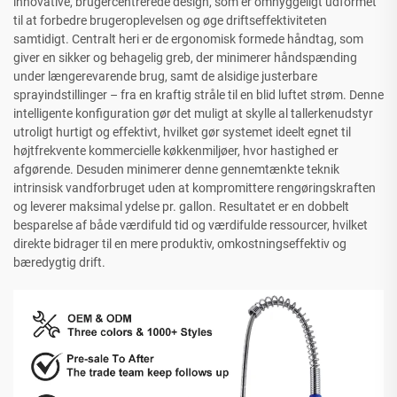
innovative, brugercentrerede design, som er omhyggeligt udformet
til at forbedre brugeroplevelsen og øge driftseffektiviteten
samtidigt. Centralt heri er de ergonomisk formede håndtag, som
giver en sikker og behagelig greb, der minimerer håndspænding
under længerevarende brug, samt de alsidige justerbare
sprayindstillinger – fra en kraftig stråle til en blid luftet strøm. Denne
intelligente konfiguration gør det muligt at skylle al tallerkenudstyr
utroligt hurtigt og effektivt, hvilket gør systemet ideelt egnet til
højtfrekvente kommercielle køkkenmiljøer, hvor hastighed er
afgørende. Desuden minimerer denne gennemtænkte teknik
intrinsisk vandforbruget uden at kompromittere rengøringskraften
og leverer maksimal ydelse pr. gallon. Resultatet er en dobbelt
besparelse af både værdifuld tid og værdifulde ressourcer, hvilket
direkte bidrager til en mere produktiv, omkostningseffektiv og
bæredygtig drift.