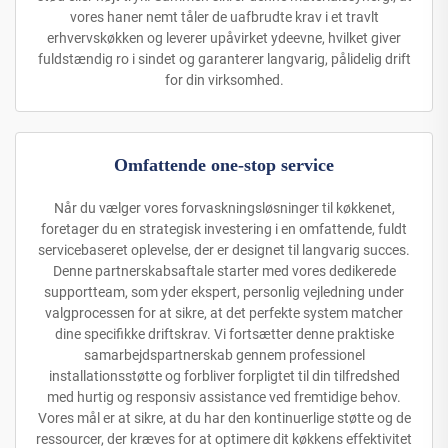
vores haner nemt tåler de uafbrudte krav i et travlt
erhvervskøkken og leverer upåvirket ydeevne, hvilket giver
fuldstændig ro i sindet og garanterer langvarig, pålidelig drift
for din virksomhed.
Omfattende one-stop service
Når du vælger vores forvaskningsløsninger til køkkenet,
foretager du en strategisk investering i en omfattende, fuldt
servicebaseret oplevelse, der er designet til langvarig succes.
Denne partnerskabsaftale starter med vores dedikerede
supportteam, som yder ekspert, personlig vejledning under
valgprocessen for at sikre, at det perfekte system matcher
dine specifikke driftskrav. Vi fortsætter denne praktiske
samarbejdspartnerskab gennem professionel
installationsstøtte og forbliver forpligtet til din tilfredshed
med hurtig og responsiv assistance ved fremtidige behov.
Vores mål er at sikre, at du har den kontinuerlige støtte og de
ressourcer, der kræves for at optimere dit køkkens effektivitet