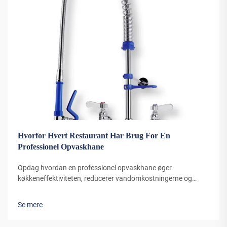
Hvorfor Hvert Restaurant Har Brug For En
Professionel Opvaskhane
Opdag hvordan en professionel opvaskhane øger
køkkeneffektiviteten, reducerer vandomkostningerne og
forbedrer hygiejnen. Lær hvorfor 90 % af de bedste
restauranter regner med dette væsentlige værktøj. Se reelle
Se mere
besparelser nu.