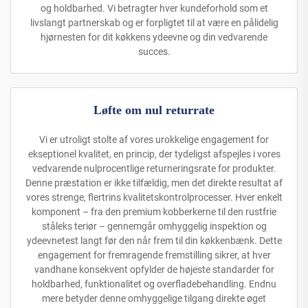
og holdbarhed. Vi betragter hver kundeforhold som et
livslangt partnerskab og er forpligtet til at være en pålidelig
hjørnesten for dit køkkens ydeevne og din vedvarende
succes.
Løfte om nul returrate
Vi er utroligt stolte af vores urokkelige engagement for
ekseptionel kvalitet, en princip, der tydeligst afspejles i vores
vedvarende nulprocentlige returneringsrate for produkter.
Denne præstation er ikke tilfældig, men det direkte resultat af
vores strenge, flertrins kvalitetskontrolprocesser. Hver enkelt
komponent – fra den premium kobberkerne til den rustfrie
ståleks teriør – gennemgår omhyggelig inspektion og
ydeevnetest langt før den når frem til din køkkenbænk. Dette
engagement for fremragende fremstilling sikrer, at hver
vandhane konsekvent opfylder de højeste standarder for
holdbarhed, funktionalitet og overfladebehandling. Endnu
mere betyder denne omhyggelige tilgang direkte øget