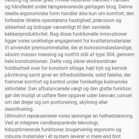
og håndledet under længerevarende gentagen brug. Denne
ideelle ergonomiske form handler ikke kun om komfort; den
forbedrer direkte operatørens hastighed, præcision og
sikkerhed og bidrager væsentligt til den samlede
køkkenproduktivitet. Bag disse funktionelle innovationer
ligger vores urokkelige engagement for kvalitetsmaterialer.
Vi anvender premiummetaller, der er korrosionsbestandige,
såsom massiv messing og rustfrit stål af type 304, gennem
hele konstruktionen. Dette valg sikrer ekstraordinær
holdbarhed over for konstant slitage, højt tryk og kemisk
påvirkning samt giver en tilfredsstillende, solid følelse, der
fremmer komfort og kontrol under forskellige kulinariske
aktiviteter. Den afbalancerede vægt og den glatte funktion
gør det muligt at udføre flere opgaver uden besvær, uanset
om det drejer sig om portionering, skylning eller
desinficering.
Ultimativt repræsenterer vores løsninger en helhedsløsning.
Ved at integrere vandbesparende teknologi,
tidsoptimerende funktioner, brugervenlig ergonomi og
robuste materialer i ét system leverer vi mere end blot