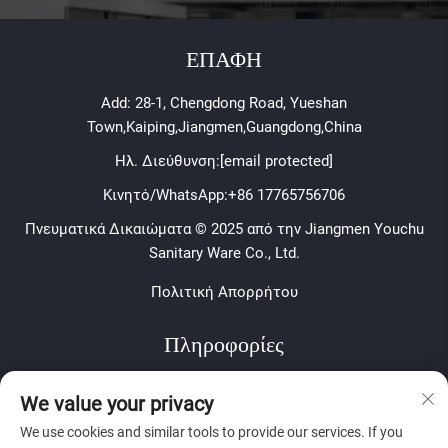
ΕΠΑΦΗ
Add: 28-1, Chengdong Road, Yueshan
Town,Kaiping,Jiangmen,Guangdong,China
Ηλ. Διεύθυνση:
[email protected]
Κινητό/WhatsApp:
+86 17765756706
Πνευματικά Δικαιώματα © 2025 από την Jiangmen Youchu
Sanitary Ware Co., Ltd.
Πολιτική Απορρήτου
Πληροφορίες
Εγγραφείτε για να λαμβάνετε το εβδομαδιαίο ενημερωτικό
We value your privacy
δελτίο μας
We use cookies and similar tools to provide our services. If you