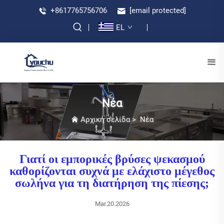
+8617765756706
[email protected]
EL
Νέα
Αρχική σελίδα
>
Νέα
Γιατί οι εμπορικές βρύσες ψεκασμού
καθορίζονται συχνά με ελάχιστο μέγεθος
σωλήνα για τη διατήρηση της πίεσης;
Mar.20.2026