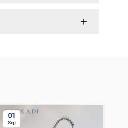
01
0
Sep
Se