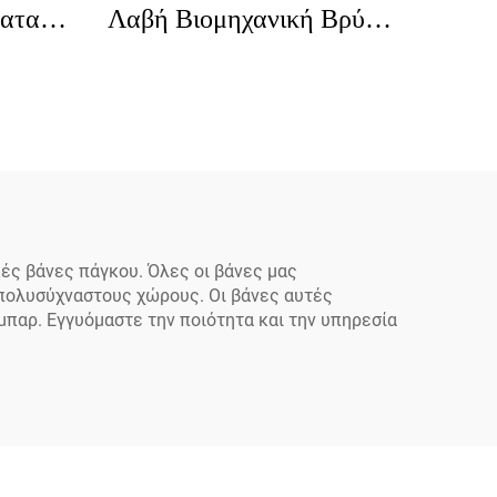
ατα
Λαβή Βιομηχανική Βρύση
ς
Φτηνή Επαγγελματική
ους
Προ-ξέβγμα Επιτοίχιας
ασης
Εγκατάστασης Για Χρήση
λίες
σε Κουζίνες Ξενοδοχείων
τήρα
και Εστιατορίων
κές βάνες πάγκου. Όλες οι βάνες μας
 πολυσύχναστους χώρους. Οι βάνες αυτές
 μπαρ. Εγγυόμαστε την ποιότητα και την υπηρεσία