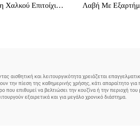
η Χαλκού Επιτοίχιας
Λαβή Με Εξαρτήμ
οθέτησης Εύκολης
Προ-Ξέβγματο
γκατάστασης για
Ρυθμιζόμενου Ύψ
οδοχεία Εστιατόρια
Εύκολης Εγκατάστ
γελματικής Κουζίνας
Με Επιλογές Τροχα
Προ-ξέβγμα
Χειρός Μονής Νιπ
ντας αισθητική και λειτουργικότητα χρειάζεται επαγγελματι
ουν την πίεση της καθημερινής χρήσης, κάτι απαραίτητο για
ο που επιθυμεί να βελτιώσει την κουζίνα ή την περιοχή του
ιτουργούν εξαιρετικά και για μεγάλο χρονικό διάστημα.