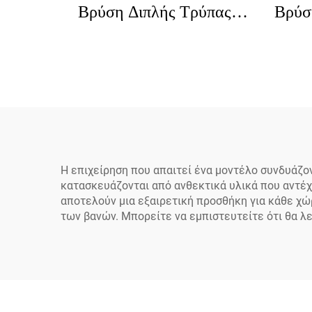
Βρύση Διπλής Τρύπας
Βρύσ
Επιτοίχιας Τοποθέτησης
Τοπ
Εύκολης Εγκατάστασης
Ε
Με Ελατήριο Μονάδα
Ξεν
Προ-ξεβγματος Με
Επαγ
Κεραμικό Πυρήνα
Βαλβίδας Ρυθμιζόμενου
Η επιχείρηση που απαιτεί ένα μοντέλο συνδυάζο
Ύψους
κατασκευάζονται από ανθεκτικά υλικά που αντέχ
αποτελούν μια εξαιρετική προσθήκη για κάθε χώρ
των βανών. Μπορείτε να εμπιστευτείτε ότι θα λε