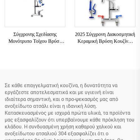
Σύγχρονης Σχεδίασης
2025 Σύγχρονη Διακοσμητική
Μονότρυπο Τοίχου Βρύση
Κεραμική Βρύση Κουζίνας
Εύκολη Εγκατάσταση
Διπλή Εμπορική Βρύση
Ξενοδοχείο Κουζίνα Χρήσης
Νεροχύτη Με Δυνατότητα
με Ρυθμιζόμενο Ύψος 2-
Έλξης Θερμού-Κρύου Νερού
Τρύπες Προ-Ξέβγμα Μονάδα
Με Πλαστική Λαβή
Σε κάθε επαγγελματική κουζίνα, η δυνατότητα να
εργάζεστε αποτελεσματικά και με υγιεινή είναι
ιδιαίτερα σημαντική, και ο προ-ψεκασμός μας από
ανοξείδωτο ατσάλι είναι η ιδανική λύση.
Κατασκευασμένος με ισχυρά πρώτα υλικά, τα προϊόντα
μας εξασφαλίζουν ότι υπερβαίνουμε κάθε πρόκληση του
κλάδου. Η συνδυασμένη χρήση καθαρού χαλκού και
ανοξείδωτου ατσαλιού 304 εξασφαλίζει ότι ο