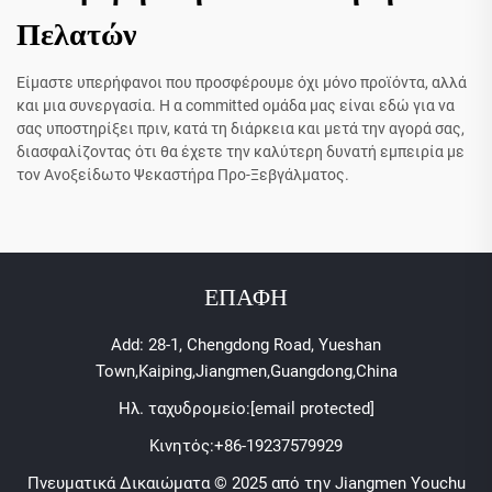
Πελατών
Είμαστε υπερήφανοι που προσφέρουμε όχι μόνο προϊόντα, αλλά
και μια συνεργασία. Η α committed ομάδα μας είναι εδώ για να
σας υποστηρίξει πριν, κατά τη διάρκεια και μετά την αγορά σας,
διασφαλίζοντας ότι θα έχετε την καλύτερη δυνατή εμπειρία με
τον Ανοξείδωτο Ψεκαστήρα Προ-Ξεβγάλματος.
ΕΠΑΦΗ
Add: 28-1, Chengdong Road, Yueshan
Town,Kaiping,Jiangmen,Guangdong,China
Ηλ. ταχυδρομείο:
[email protected]
Κινητός:
+86-19237579929
Πνευματικά Δικαιώματα © 2025 από την Jiangmen Youchu