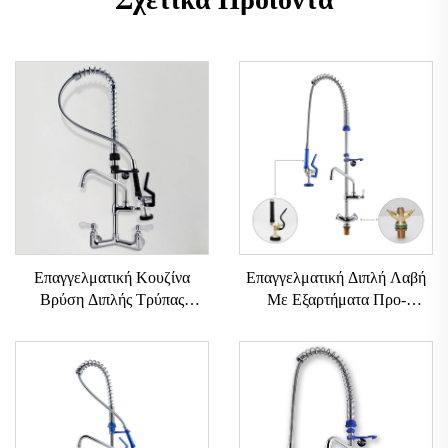
Επαγγελματική Κουζίνα
Επαγγελματική Διπλή Λαβή
Βρύση Διπλής Τρύπας
Με Εξαρτήματα Προ-
Επιτοίχιας Τοποθέτησης
Ξέβγματος Ρυθμιζόμενου
Εύκολης Εγκατάστασης Με
Ύψους Εύκολης
Ελατήριο Μονάδα Προ-
Εγκατάστασης Με Επιλογές
ξεβγματος Με Κεραμικό
Τροχαλίες Χειρός Μονής
Πυρήνα Βαλβίδας
Νιπτήρα
Ρυθμιζόμενου Ύψους