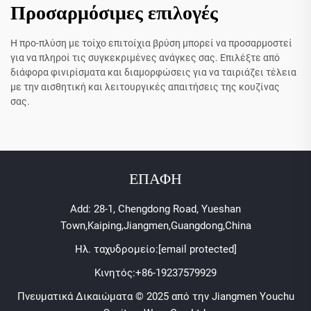
Προσαρμόσιμες επιλογές
Η προ-πλύση με τοίχο επιτοίχια βρύση μπορεί να προσαρμοστεί
για να πληροί τις συγκεκριμένες ανάγκες σας. Επιλέξτε από
διάφορα φινιρίσματα και διαμορφώσεις για να ταιριάζει τέλεια
με την αισθητική και λειτουργικές απαιτήσεις της κουζίνας
σας.
ΕΠΑΦΗ
Add: 28-1, Chengdong Road, Yueshan
Town,Kaiping,Jiangmen,Guangdong,China
Ηλ. ταχυδρομείο:
[email protected]
Κινητός:
+86-19237579929
Πνευματικά Δικαιώματα © 2025 από την Jiangmen Youchu