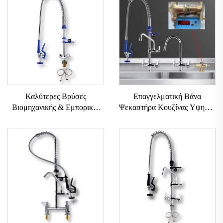
Επαγγελματική Βάνα
Καλύτερες Βρύσες
Ψεκαστήρα Κουζίνας Υψηλής
Βιομηχανικής & Εμπορικής
Ποιότητας Ευρωπαϊκό
Χρήσης
1403Γραμ Ορείχαλκος
SUS304+Ορείχαλκος,
Ανοξείδωτος Χάλυβας 304
Κλασικής Σχεδίασης Βρύση
Επίτοιχη Προ-Ξέβγαλμα
Κουζίνας με Εξάρτημα
Ευελιξία
Ψεκασμού, Ανοξείδωτη για
Κουζίνα