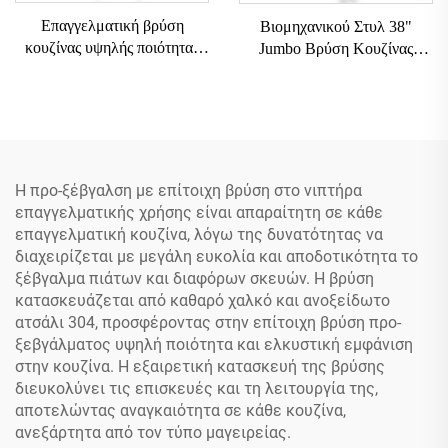
Επαγγελματική βρύση
Βιομηχανικού Στυλ 38"
κουζίνας υψηλής ποιότητας
Jumbo Βρύση Κουζίνας
από ορείχαλκο και SUS304,
Εστιατορίου Εμπορικής
κλασικού τύπου, με δύο
Κουζίνας Λεκάνης
χειρολαβές, επιτραπέζια, για
Ψεκαστήρα Πλυντηρίων
νιπτήρα προ-ξεβγάλσματος
Πιάτων και Βρύσες Προ-
Ξεβγάλματος
Η προ-ξέβγαλση με επίτοιχη βρύση στο νιπτήρα
επαγγελματικής χρήσης είναι απαραίτητη σε κάθε
επαγγελματική κουζίνα, λόγω της δυνατότητας να
διαχειρίζεται με μεγάλη ευκολία και αποδοτικότητα το
ξέβγαλμα πιάτων και διαφόρων σκευών. Η βρύση
κατασκευάζεται από καθαρό χαλκό και ανοξείδωτο
ατσάλι 304, προσφέροντας στην επίτοιχη βρύση προ-
ξεβγάλματος υψηλή ποιότητα και ελκυστική εμφάνιση
στην κουζίνα. Η εξαιρετική κατασκευή της βρύσης
διευκολύνει τις επισκευές και τη λειτουργία της,
αποτελώντας αναγκαιότητα σε κάθε κουζίνα,
ανεξάρτητα από τον τύπο μαγειρείας.