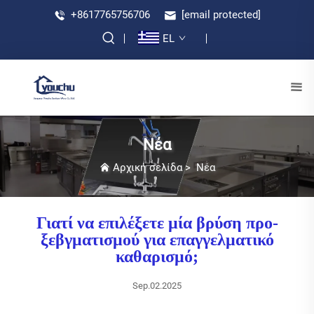
+8617765756706
[email protected]
EL
Νέα
Αρχική σελίδα
>
Νέα
Γιατί να επιλέξετε μία βρύση προ-
ξεβγματισμού για επαγγελματικό
καθαρισμό;
Sep.02.2025