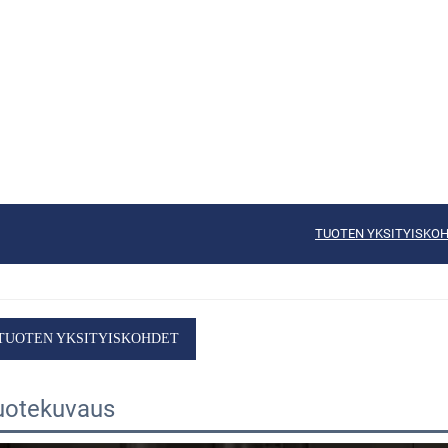
TUOTEN YKSITYISKO
TUOTEN YKSITYISKOHDET
uotekuvaus