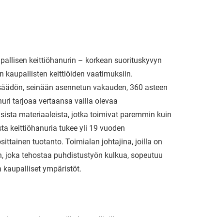
upallisen keittiöhanurin – korkean suorituskyvyn
 kaupallisten keittiöiden vaatimuksiin.
 säädön, seinään asennetun vakauden, 360 asteen
uri tarjoaa vertaansa vailla olevaa
isista materiaaleista, jotka toimivat paremmin kuin
sta keittiöhanuria tukee yli 19 vuoden
ttainen tuotanto. Toimialan johtajina, joilla on
, joka tehostaa puhdistustyön kulkua, sopeutuu
 kaupalliset ympäristöt.