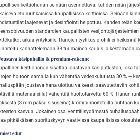
upallisen keittiöhanan seinään asennettava, kahden reiän järjes
kaiseva etu ruuhkaisissa kaupallisissa keittiöissä. Seinään kiinni
hdistustilat laajenevat ja desinfiointi helpottuu. Kahden reiän 
teensopivuuden standardien kaupallisten vesijohtojärjestelmie
ttökatkot aikaa yrityksille. Hanojen tyylikäs profiili ei heikennä
unniteltu kannattelemaan 38-tuumainen kaulus ja kestämään ras
 Joustava käsipuhallin & premium-rakenne
upallinen keittiöhanan sisältää joustavan käsiputkiston, joka t
hrojen hoitoon samalla kun vähentää vedenkulutusta 30 % — kest
halluspään joustava hana ulottuu vaikeasti saavutettaviin kohtii
stävillä materiaaleilla) vähentää huoltotarvetta 60 %. Hanan r
äksestä (3 mm paksu sisuseinä) kromipinnoitetuilla puhtaan kupar
kteerien kasvua. Jokainen osa, venttiilisydämestä puhalluspääh
kaa pitkäikäisen suorituskyvyn vaativissa kaupallisissa olosuhte
miset edut