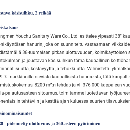
stava käsisuihku, 2 reikää
iskatsaus
angmen Youchu Sanitary Ware Co., Ltd. esittelee ylpeästi 38" ka
nikäyttöisen hanurin, joka on suunniteltu vastaamaan vilkkaiden
distämällä 38-tuumaisen pitkän ulottuvuuden, kolmikäyttöisen
ertokulman ja joustavan käsisuihkun tämä kaupallinen keittiöhan
minnallisuutta, kestävyyttä ja tehokkuutta. Valmistettu ylimalka
9 % markkinoilla olevista kaupallisista hanureista, tätä kaupalli
lmistuskokemus, 8200 m²:n tehdas ja yli 376 000 kappaleen vuosi
lla-palautusasteen sitoumus, toimitamme luotettavan työjuureen
enlaisiin tehtäviin ja kestää ajan kuluessa suurten tilavuuksien
ainominaisuudet
38" pidennetty ulottuvuus ja 360-asteen pyöriminen