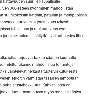
kattavuuden suurille kaupallisille
le. Sen 360-asteen pyöriminen mahdollistaa
 suurikokoisiin kattihin, pataihin ja monipuolisiin
ennetty ulottuvuus ja joustavuus tekevät
n, joissa tehokkuus ja mukautuvuus ovat
n jousimekanismiin säilyttää vakautta edes tiheän
valla, jotka tarjoavat tarkan säädön kuumalle
ssuunniteltu rakenne mahdollistaa toimintojen
tka vaihtelevat herkästä tuoteruiskutuksesta
eden sekoitin varmistaa tasaisen lämpötilan
n puhdistustehokkuutta. Kahvat, jotka on
arjoavat luotettavan otteen myös märkien käsien
a.