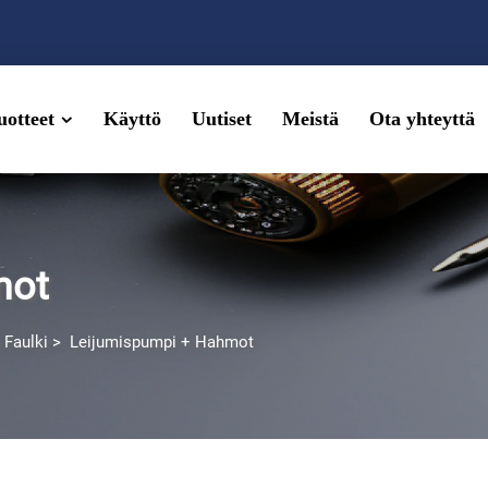
uotteet
Käyttö
Uutiset
Meistä
Ota yhteyttä
mot
 Faulki
>
Leijumispumpi + Hahmot