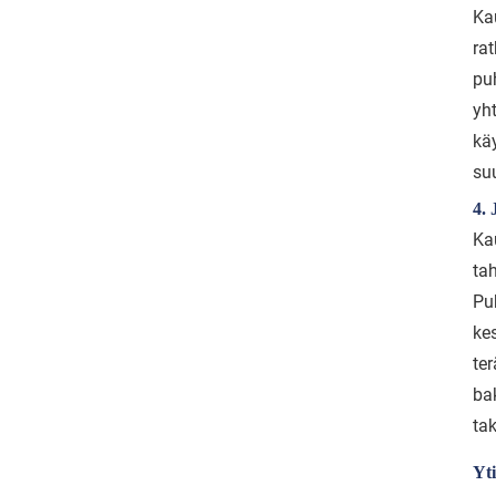
Ka
rat
pu
yh
käy
su
4.
Ka
ta
Pu
ke
ter
ba
ta
Yti