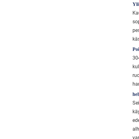
Yl
Ka
sop
pe
käs
Po
30
kul
ru
ha
hel
Se
kä
ed
alh
var