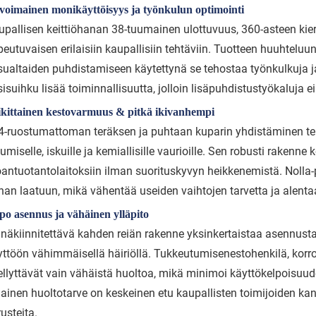
ivoimainen monikäyttöisyys ja työnkulun optimointi
upallisen keittiöhanan 38-tuumainen ulottuvuus, 360-asteen kiert
eutuvaisen erilaisiin kaupallisiin tehtäviin. Tuotteen huuhteluun
sualtaiden puhdistamiseen käytettynä se tehostaa työnkulkuja
isuihku lisää toiminnallisuutta, jolloin lisäpuhdistustyökaluja ei
ikittainen kestovarmuus & pitkä ikivanhempi
4-ruostumattoman teräksen ja puhtaan kuparin yhdistäminen tek
umiselle, iskuille ja kemiallisille vaurioille. Sen robusti rakenn
oantuotantolaitoksiin ilman suorituskyvyn heikkenemistä. Noll
nan laatuun, mikä vähentää useiden vaihtojen tarvetta ja alenta
po asennus ja vähäinen ylläpito
inäkiinnitettävä kahden reiän rakenne yksinkertaistaa asennusta,
yttöön vähimmäisellä häiriöllä. Tukkeutumisenestohenkilä, korr
ellyttävät vain vähäistä huoltoa, mikä minimoi käyttökelpoisuu
ainen huoltotarve on keskeinen etu kaupallisten toimijoiden kann
usteita.