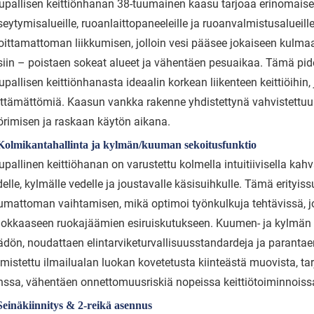
upallisen keittiönhanan 38-tuumainen kaasu tarjoaa erinomaisen 
seytymisalueille, ruoanlaittopaneeleille ja ruoanvalmistusalueil
oittamattoman liikkumisen, jolloin vesi pääsee jokaiseen kulmaan
siin – poistaen sokeat alueet ja vähentäen pesuaikaa. Tämä pid
upallisen keittiönhanasta ideaalin korkean liikenteen keittiöihi
lttämättömiä. Kaasun vankka rakenne yhdistettynä vahvistettuu
örimisen ja raskaan käytön aikana.
 Kolmikantahallinta ja kylmän/kuuman sekoitusfunktio
pallinen keittiöhanan on varustettu kolmella intuitiivisella kah
elle, kylmälle vedelle ja joustavalle käsisuihkulle. Tämä erityi
umattoman vaihtamisen, mikä optimoi työnkulkuja tehtävissä, jo
hokkaaseen ruokajäämien esiruiskutukseen. Kuumen- ja kylmän v
ädön, noudattaen elintarviketurvallisuusstandardeja ja parantae
lmistettu ilmailualan luokan kovetetusta kiinteästä muovista, t
nssa, vähentäen onnettomuusriskiä nopeissa keittiötoiminnoiss
Seinäkiinnitys & 2-reikä asennus