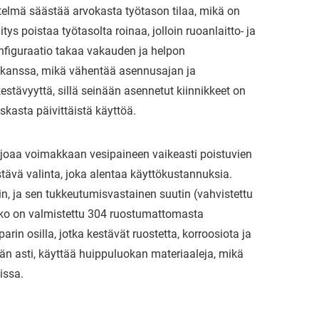
telmä säästää arvokasta työtason tilaa, mikä on
tys poistaa työtasolta roinaa, jolloin ruoanlaitto- ja
konfiguraatio takaa vakauden ja helpon
n kanssa, mikä vähentää asennusajan ja
 kestävyyttä, sillä seinään asennetut kiinnikkeet on
kasta päivittäistä käyttöä.
arjoaa voimakkaan vesipaineen vaikeasti poistuvien
ävä valinta, joka alentaa käyttökustannuksia.
n, ja sen tukkeutumisvastainen suutin (vahvistettu
unko on valmistettu 304 ruostumattomasta
in osilla, jotka kestävät ruostetta, korroosiota ja
än asti, käyttää huippuluokan materiaaleja, mikä
issa.