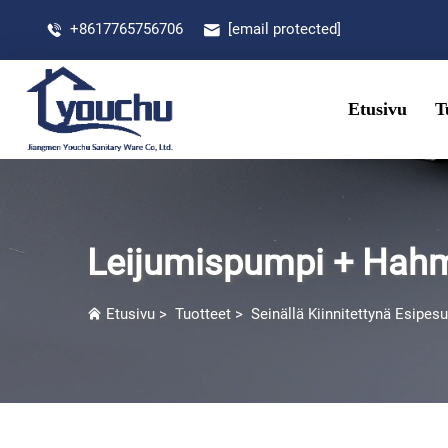
+8617765756706
[email protected]
Etusivu
T
Leijumispumpi + Hah
Etusivu
>
Tuotteet
>
Seinällä Kiinnitettynä Esipesu