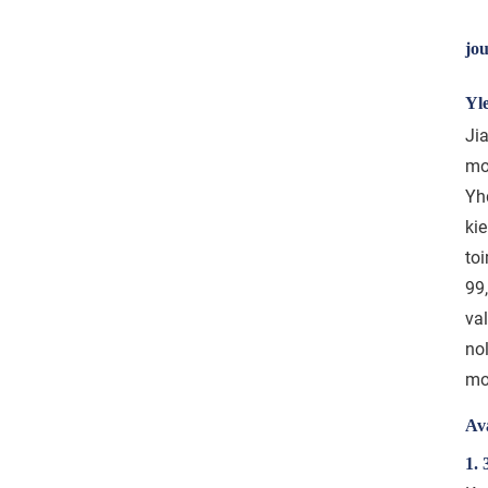
jou
Yle
Ji
mo
Yh
ki
toi
99,
va
no
mon
Av
1. 