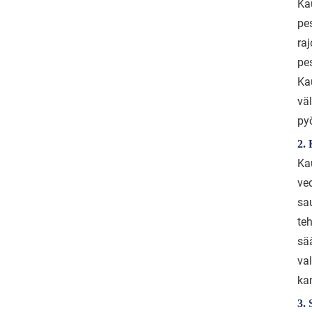
Ka
pe
raj
pe
Ka
vä
py
2.
Kau
ved
sa
te
sä
va
ka
3. 