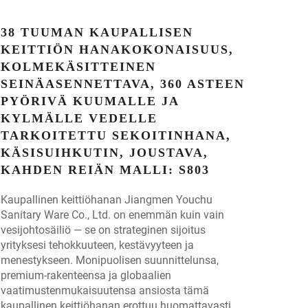
38 TUUMAN KAUPALLISEN
KEITTIÖN HANAKOKONAISUUS,
KOLMEKÄSITTEINEN
SEINÄASENNETTAVA, 360 ASTEEN
PYÖRIVÄ KUUMALLE JA
KYLMÄLLE VEDELLE
TARKOITETTU SEKOITINHANA,
KÄSISUIHKUTIN, JOUSTAVA,
KAHDEN REIÄN MALLI: S803
Kaupallinen keittiöhanan Jiangmen Youchu
Sanitary Ware Co., Ltd. on enemmän kuin vain
vesijohtosäiliö — se on strateginen sijoitus
yrityksesi tehokkuuteen, kestävyyteen ja
menestykseen. Monipuolisen suunnittelunsa,
premium-rakenteensa ja globaalien
vaatimustenmukaisuutensa ansiosta tämä
kaupallinen keittiöhanan erottuu huomattavasti