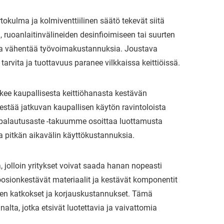
okulma ja kolmiventtiilinen säätö tekevät siitä
, ruoanlaitinvälineiden desinfioimiseen tai suurten
 ja vähentää työvoimakustannuksia. Joustava
 tarvita ja tuottavuus paranee vilkkaissa keittiöissä.
ee kaupallisesta keittiöhanasta kestävän
e kestää jatkuvan kaupallisen käytön ravintoloista
a-palautusaste -takuumme osoittaa luottamusta
a pitkän aikavälin käyttökustannuksia.
 jolloin yritykset voivat saada hanan nopeasti
oosionkestävät materiaalit ja kestävät komponentit
den katkokset ja korjauskustannukset. Tämä
alta, jotka etsivät luotettavia ja vaivattomia