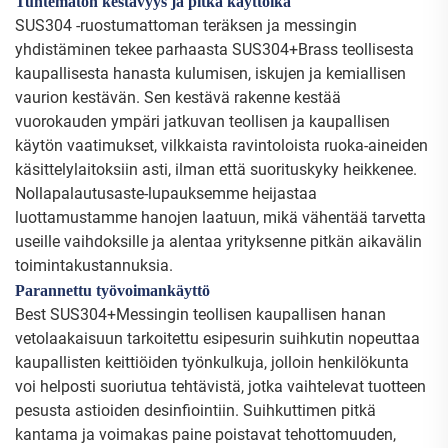
Tuntematon kestävyys ja pitkä käyttöikä
SUS304 -ruostumattoman teräksen ja messingin
yhdistäminen tekee parhaasta SUS304+Brass teollisesta
kaupallisesta hanasta kulumisen, iskujen ja kemiallisen
vaurion kestävän. Sen kestävä rakenne kestää
vuorokauden ympäri jatkuvan teollisen ja kaupallisen
käytön vaatimukset, vilkkaista ravintoloista ruoka-aineiden
käsittelylaitoksiin asti, ilman että suorituskyky heikkenee.
Nollapalautusaste-lupauksemme heijastaa
luottamustamme hanojen laatuun, mikä vähentää tarvetta
useille vaihdoksille ja alentaa yrityksenne pitkän aikavälin
toimintakustannuksia.
Parannettu työvoimankäyttö
Best SUS304+Messingin teollisen kaupallisen hanan
vetolaakaisuun tarkoitettu esipesurin suihkutin nopeuttaa
kaupallisten keittiöiden työnkulkuja, jolloin henkilökunta
voi helposti suoriutua tehtävistä, jotka vaihtelevat tuotteen
pesusta astioiden desinfiointiin. Suihkuttimen pitkä
kantama ja voimakas paine poistavat tehottomuuden,