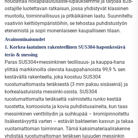
noudattaa nollapalautusaste-lupauksemme ja tarjoaa B2B-
ostajille luotettavan ratkaisun, jossa yhdistyvät klassinen
muotoilu, toiminnallisuus ja pitkäikäinen laatu. Suunniteltu
vaativiin keittiöympäristöihin, se tehostaa puhdistustyön
etenemistä ja sopii monenlaiseen kaupalliseen tilaan.
Avainominaisuudet
1. Korkea-laatuinen rakenteellinen SUS304-haponkestävä
teräs & messing
Paras SUS304+messinkinen teollisuus- ja kauppa-hana
ylittää markkinoilla olevista kauppahanoista 99,9 % sen
kestävällä rakenteella, joka koostuu SUS304
ruostumattomasta teräksestä (3 mm paksu sisäseinä) ja
korkealaatuisista messinki-osista. SUS304
ruostumattomalta teräkseltä valmistettu runko kestää
ruostetta, korroosiota ja kovia puhdistusaineita, kun taas
messinkinen venttiiliydin ja suihkupää – kromipinnoitettu
lisäkestävyyttä varten – estävät bakteerien kasvun ja takaa
vuotamattoman toiminnan. Tämä kaksimateriaalirakenne
yhdistää ruostumattoman teräksen lujuuden messinkin