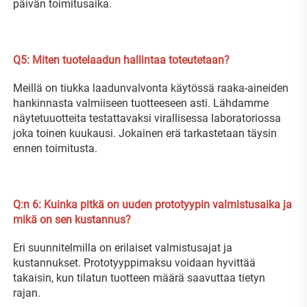
päivän toimitusaika. 
Q5: Miten tuotelaadun hallintaa toteutetaan? 
Meillä on tiukka laadunvalvonta käytössä raaka-aineiden 
hankinnasta valmiiseen tuotteeseen asti. Lähdamme 
näytetuuotteita testattavaksi virallisessa laboratoriossa 
joka toinen kuukausi. Jokainen erä tarkastetaan täysin 
ennen toimitusta. 
Q:n 
6: Kuinka pitkä on uuden prototyypin valmistusaika ja 
mikä on sen kustannus? 
Eri suunnitelmilla on erilaiset valmistusajat ja 
kustannukset. Prototyyppimaksu voidaan hyvittää 
takaisin, kun tilatun tuotteen määrä saavuttaa tietyn 
rajan. 