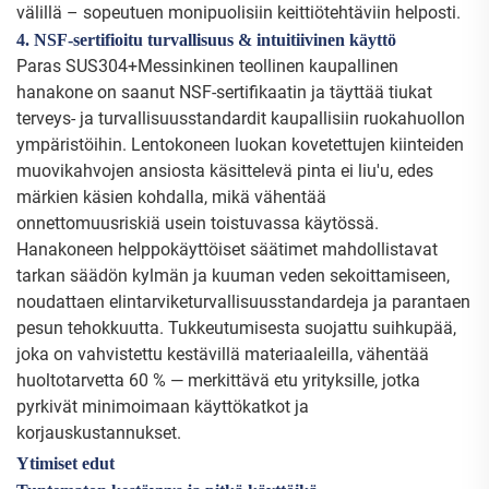
välillä – sopeutuen monipuolisiin keittiötehtäviin helposti.
4. NSF-sertifioitu turvallisuus & intuitiivinen käyttö
Paras SUS304+Messinkinen teollinen kaupallinen
hanakone on saanut NSF-sertifikaatin ja täyttää tiukat
terveys- ja turvallisuusstandardit kaupallisiin ruokahuollon
ympäristöihin. Lentokoneen luokan kovetettujen kiinteiden
muovikahvojen ansiosta käsittelevä pinta ei liu'u, edes
märkien käsien kohdalla, mikä vähentää
onnettomuusriskiä usein toistuvassa käytössä.
Hanakoneen helppokäyttöiset säätimet mahdollistavat
tarkan säädön kylmän ja kuuman veden sekoittamiseen,
noudattaen elintarviketurvallisuusstandardeja ja parantaen
pesun tehokkuutta. Tukkeutumisesta suojattu suihkupää,
joka on vahvistettu kestävillä materiaaleilla, vähentää
huoltotarvetta 60 % — merkittävä etu yrityksille, jotka
pyrkivät minimoimaan käyttökatkot ja
korjauskustannukset.
Ytimiset edut