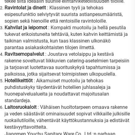
tekee siitä ideaalin suurille elintarviketeollisuuden tiloille.
Ravintolat ja dinerit
: Klassinen tyyli ja tehokas
esipesufunktio selviytyvät suurista astianpesumääristä,
sopien sekä hienoille että rentoisille ravintoloille.
Kahvilat ja leipomot
: Kompakti muotoilu ja hellä pesutila
tukevat erikoistuneita tehtäviä, kuten kahvin keittämistä ja
taikinan valmistusta, kun taas klassinen ulkonäkö
parantaa asiakaskohtaisten tilojen ilmettä.
Ravitsemopalvelut
: Joustava vetolaippu ja kestävä
rakenne soveltuvat liikkuvien catering-asetelmien tarpeisiin
ja tarjoavat luotettavaa suorituskykyä tapahtumissa ja
paikoissa, jotka sijaitsevat toimipisteen ulkopuolella.
Hotellikeittiöt
: Aikamuiset muotoilu ja tehokas
puhdistuskyky täydentävät hotellien juhlasaleja ja
huonepalvelualueita ja noudattavat majoitusalan
standardeja.
Laitosruokaloit
: Vähäisen huoltotarpeen omaava rakenne
ja veden säästävät ominaisuudet sopivat vilkkaille julkisille
ruokailutiloille, vähentävät käyttökustannuksia ja edistävät
kestävyyttavoitteita.
Jiangmen Youchu Sanitary Ware Co., Ltd.:n parhaan