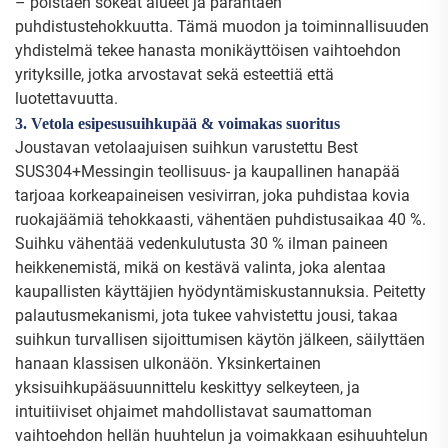
– poistaen sokeat alueet ja parantaen
puhdistustehokkuutta. Tämä muodon ja toiminnallisuuden
yhdistelmä tekee hanasta monikäyttöisen vaihtoehdon
yrityksille, jotka arvostavat sekä esteettiä että
luotettavuutta.
3. Vetola esipesusuihkupää & voimakas suoritus
Joustavan vetolaajuisen suihkun varustettu Best
SUS304+Messingin teollisuus- ja kaupallinen hanapää
tarjoaa korkeapaineisen vesivirran, joka puhdistaa kovia
ruokajäämiä tehokkaasti, vähentäen puhdistusaikaa 40 %.
Suihku vähentää vedenkulutusta 30 % ilman paineen
heikkenemistä, mikä on kestävä valinta, joka alentaa
kaupallisten käyttäjien hyödyntämiskustannuksia. Peitetty
palautusmekanismi, jota tukee vahvistettu jousi, takaa
suihkun turvallisen sijoittumisen käytön jälkeen, säilyttäen
hanaan klassisen ulkonäön. Yksinkertainen
yksisuihkupääsuunnittelu keskittyy selkeyteen, ja
intuitiiviset ohjaimet mahdollistavat saumattoman
vaihtoehdon hellän huuhtelun ja voimakkaan esihuuhtelun