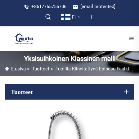
+8617765756706
[email protected]
FI
Yksisuihkoinen Klassinen malli
Etusivu
>
Tuotteet
>
Tuolilla Kiinnitettynä Esipesu Faulki
>
Y
Tuotteet