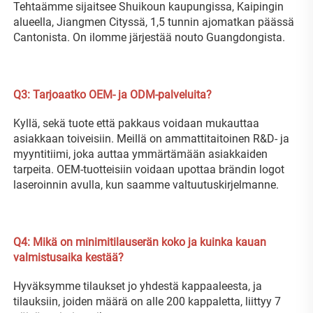
Tehtaämme sijaitsee Shuikoun kaupungissa, Kaipingin 
alueella, Jiangmen Cityssä, 1,5 tunnin ajomatkan päässä 
Cantonista. On ilomme järjestää nouto Guangdongista. 
Q3: Tarjoaatko OEM- ja ODM-palveluita? 
Kyllä, sekä tuote että pakkaus voidaan mukauttaa 
asiakkaan toiveisiin. Meillä on ammattitaitoinen R&D- ja 
myyntitiimi, joka auttaa ymmärtämään asiakkaiden 
tarpeita. OEM-tuotteisiin voidaan upottaa brändin logot 
laseroinnin avulla, kun saamme valtuutuskirjelmanne. 
Q4: Mikä on minimitilauserän koko ja kuinka kauan 
valmistusaika kestää? 
Hyväksymme tilaukset jo yhdestä kappaaleesta, ja 
tilauksiin, joiden määrä on alle 200 kappaletta, liittyy 7 