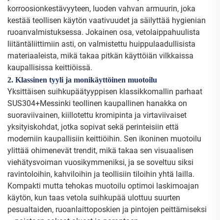
korroosionkestävyyteen, luoden vahvan armuurin, joka
kestää teollisen käytön vaativuudet ja säilyttää hygienian
ruoanvalmistuksessa. Jokainen osa, vetolaippahuulista
liitäntäliittimiin asti, on valmistettu huippulaadullisista
materiaaleista, mikä takaa pitkän käyttöiän vilkkaissa
kaupallisissa keittiöissä.
2. Klassinen tyyli ja monikäyttöinen muotoilu
Yksittäisen suihkupäätyyppisen klassikkomallin parhaat
SUS304+Messinki teollinen kaupallinen hanakka on
suoraviivainen, kiillotettu kromipinta ja virtaviivaiset
yksityiskohdat, jotka sopivat sekä perinteisiin että
moderniin kaupallisiin keittiöihin. Sen ikoninen muotoilu
ylittää ohimenevät trendit, mikä takaa sen visuaalisen
viehätysvoiman vuosikymmeniksi, ja se soveltuu siksi
ravintoloihin, kahviloihin ja teollisiin tiloihin yhtä lailla.
Kompakti mutta tehokas muotoilu optimoi laskimoajan
käytön, kun taas vetola suihkupää ulottuu suurten
pesualtaiden, ruoanlaittoposkien ja pintojen peittämiseksi