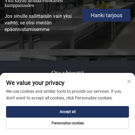
Yksi käynti aloittaa elinikäisen
kumppanuuden
Hanki tarjous
Jos sinulle sallittaisiin vain yksi
vaihto, se olisi meidän
epäonnistumisemme
Ota yhteyttä
We value your privacy
Add: 28-1, Chengdong Road, Yueshan
We use cookies and similar tools to provide our services. If you
Town,Kaiping,Jiangmen,Guangdong,China
don't want to accept all cookies, click Personalize cookies.
Sähköposti:
[email protected]
Accept all
Mobiili/WhatsApp:
+86 17765756706
Tekijänoikeus © 2025 Jiangmen Youchu Sanitary Ware Co.,
Personalize cookies
Ltd.