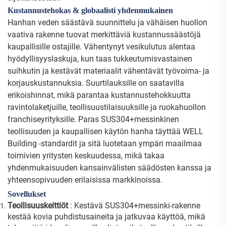
Kustannustehokas & globaalisti yhdenmukainen
Hanhan veden säästävä suunnittelu ja vähäisen huollon
vaativa rakenne tuovat merkittäviä kustannussäästöjä
kaupallisille ostajille. Vähentynyt vesikulutus alentaa
hyödyllisyyslaskuja, kun taas tukkeutumisvastainen
suihkutin ja kestävät materiaalit vähentävät työvoima- ja
korjauskustannuksia. Suurtilauksille on saatavilla
erikoishinnat, mikä parantaa kustannustehokkuutta
ravintolaketjuille, teollisuustilaisuuksille ja ruokahuollon
franchiseyrityksille. Paras SUS304+messinkinen
teollisuuden ja kaupallisen käytön hanha täyttää WELL
Building -standardit ja sitä luotetaan ympäri maailmaa
toimivien yritysten keskuudessa, mikä takaa
yhdenmukaisuuden kansainvälisten säädösten kanssa ja
yhteensopivuuden erilaisissa markkinoissa.
Sovellukset
Teollisuuskeittiöt
: Kestävä SUS304+messinki-rakenne
kestää kovia puhdistusaineita ja jatkuvaa käyttöä, mikä