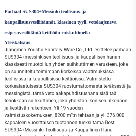
Parhaat SUS304+Messinki teollisuus- ja
kaupallisuusvesiliitännät, klassinen tyyli, vetolaajeneva
esipesuvesiliitäntä keittiöön ruiskuttimella
Yleiskatsaus
Jiangmen Youchu Sanitary Ware Co., Ltd. esittelee parhaan
SUS304+messinkisen teollisuus- ja kaupallisen hanan —
klassisesti muotoillun yhden suihkuttimen varusteen, joka
on suunniteltu toimimaan korkeissa vaatimuksissa
teollisissa ja kaupallisissa keittiöissä. Valmistettu
korkealaatuisesta SUS304 ruostumattomasta teräksestä ja
messingistä, tämä vetolaakapuhdistushana sisältää
tehokkaan suihkuttimen, joka yhdistää ikonisen ulkonäön
ja kestävän rakenteen. Yli 19 vuoden
valmistuskokemuksen, 8200 m²:n tehtaan ja yli 376 000
kappaleen vuosittaisen tuotannon tueksi tämä Best
SUS304+Messinki Teollisuus- ja Kaupallinen Hana