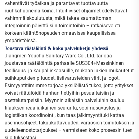
vähentävät työaikaa ja parantavat tuottavuutta
ruuhkahuoneinaikoina. Intuitiiviset ohjaimet edellyttävät
vähimmäiskoulutusta, mikä takaa saumattoman
integroinnin päivittäisiin toimintoihin – ratkaiseva etu
korkean kääntönopeuden omaavissa kaupallisissa
ympäristöissä.
Joustava räätälöinti & koko palveluketju yhdessä
Jiangmen Youchu Sanitary Ware Co., Ltd. tarjoaa
joustavaa räätälöintiä parhaalle SUS304+Messinkinen
teollisuus- ja kaupalliskaasuille, mukaan lukien mukautetut
suihkuputkien pituudet, lisävarusteiden värit ja logot.
Esimyyntitiimimme tarjoaa yksilöllistä tukea, jotta yritykset
voivat räätälöidä hanhan tiettyihin pesualtaisiin ja
asettelutarpeisiin. Myynnin aikaisiin palveluihin kuuluu
tilauksen reaaliaikainen seuranta, sopimusavustus ja
logistiikan koordinointi, kun taas jälkimyyntituki kattaa
asennusohjeet, takuukattavuuden, varaosien toimituksen ja
uudelleenostotarjoukset – varmistaen koko prosessin tuen
sijoituksestasi.