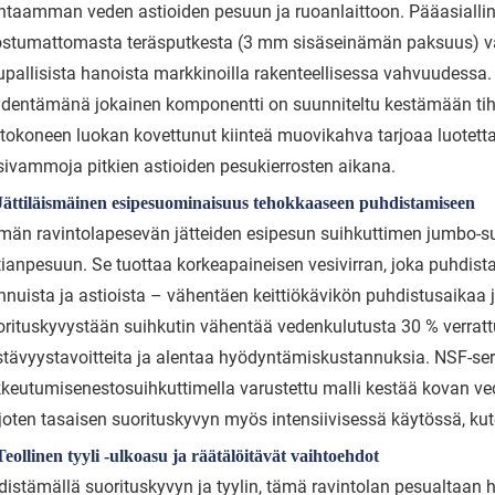
htaamman veden astioiden pesuun ja ruoanlaittoon. Pääasiallin
ostumattomasta teräsputkesta (3 mm sisäseinämän paksuus) vahv
upallisista hanoista markkinoilla rakenteellisessa vahvuudessa. 
ydentämänä jokainen komponentti on suunniteltu kestämään tihe
ntokoneen luokan kovettunut kiinteä muovikahva tarjoaa luotet
sivammoja pitkien astioiden pesukierrosten aikana.
 Jättiläismäinen esipesuominaisuus tehokkaaseen puhdistamiseen
män ravintolapesevän jätteiden esipesun suihkuttimen jumbo-su
tianpesuun. Se tuottaa korkeapaineisen vesivirran, joka puhdista
nnuista ja astioista – vähentäen keittiökävikön puhdistusaikaa
orituskyvystään suihkutin vähentää vedenkulutusta 30 % verrattu
stävyystavoitteita ja alentaa hyödyntämiskustannuksia. NSF-serti
kkeutumisenestosuihkuttimella varustettu malli kestää kovan ve
rjoten tasaisen suorituskyvyn myös intensiivisessä käytössä, ku
Teollinen tyyli -ulkoasu ja räätälöitävät vaihtoehdot
distämällä suorituskyvyn ja tyylin, tämä ravintolan pesualtaan 