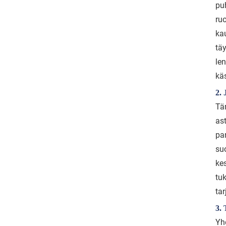
pu
ru
ka
tä
le
kä
2.
Tä
as
pa
su
ke
tu
ta
3. 
Yh