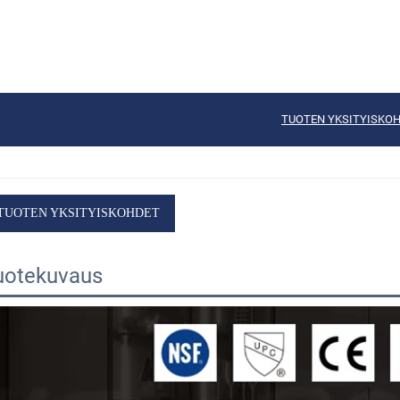
TUOTEN YKSITYISKO
TUOTEN YKSITYISKOHDET
uotekuvaus