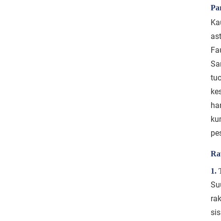
Par
Ka
as
Fa
San
tu
ke
ha
kum
pe
Ra
1.
Su
rak
si