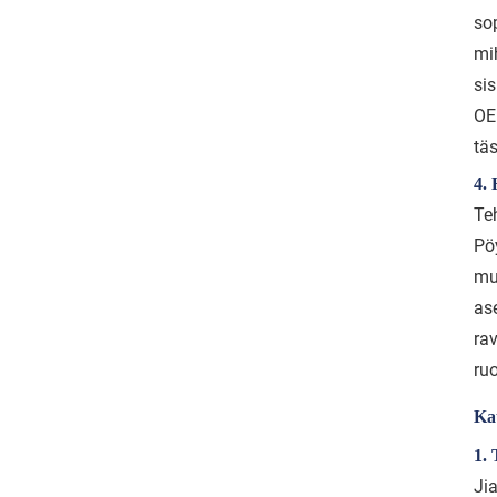
sop
mi
si
OE
täs
4. 
Te
Pö
mu
as
ra
ruo
Ka
1.
Ji