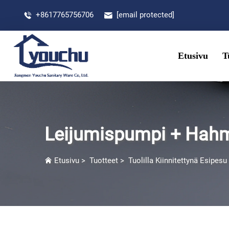
+8617765756706
[email protected]
Etusivu
T
Leijumispumpi + Hah
Etusivu
>
Tuotteet
>
Tuolilla Kiinnitettynä Esipesu