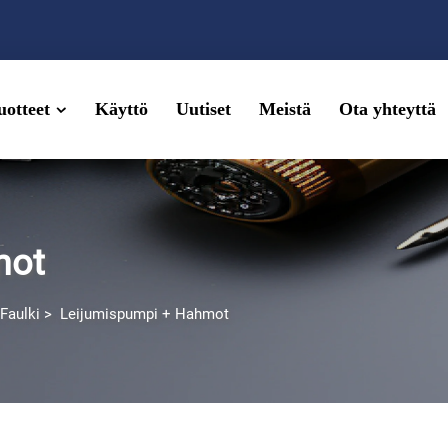
uotteet
Käyttö
Uutiset
Meistä
Ota yhteyttä
mot
 Faulki
>
Leijumispumpi + Hahmot