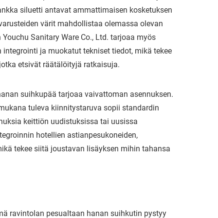
a vankka siluetti antavat ammattimaisen kosketuksen
sävarusteiden värit mahdollistaa olemassa olevan
 Youchu Sanitary Ware Co., Ltd. tarjoaa myös
integrointi ja muokatut tekniset tiedot, mikä tekee
tka etsivät räätälöityjä ratkaisuja.
 hanan suihkupää tarjoaa vaivattoman asennuksen.
mukana tuleva kiinnitystaruva sopii standardin
nuksia keittiön uudistuksissa tai uusissa
egroinnin hotellien astianpesukoneiden,
mikä tekee siitä joustavan lisäyksen mihin tahansa
ä ravintolan pesualtaan hanan suihkutin pystyy