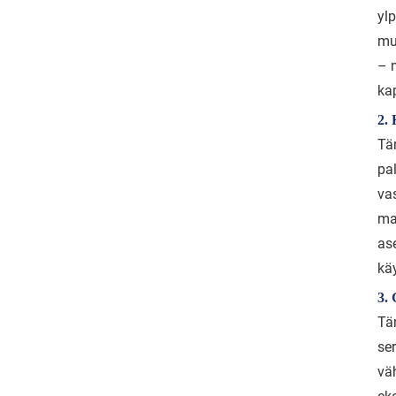
yl
mu
– m
ka
2.
Tä
pa
va
ma
as
kä
3. 
Tä
se
vä