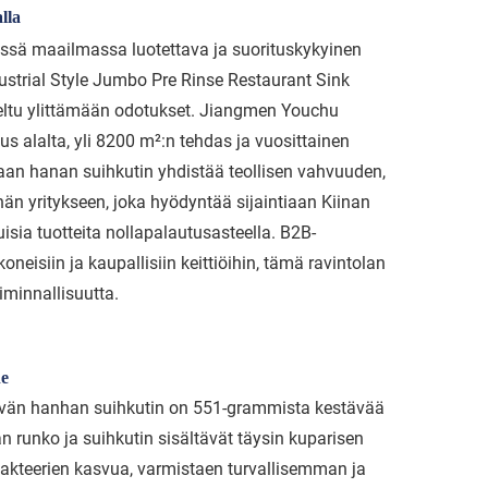
lla
evässä maailmassa luotettava ja suorituskykyinen
strial Style Jumbo Pre Rinse Restaurant Sink
eltu ylittämään odotukset. Jiangmen Youchu
s alalta, yli 8200 m²:n tehdas ja vuosittainen
taan hanan suihkutin yhdistää teollisen vahvuuden,
än yritykseen, joka hyödyntää sijaintiaan Kiinan
sia tuotteita nollapalautusasteella. B2B-
oneisiin ja kaupallisiin keittiöihin, tämä ravintolan
iminnallisuutta.
ne
sevän hanhan suihkutin on 551-grammista kestävää
n runko ja suihkutin sisältävät täysin kuparisen
 bakteerien kasvua, varmistaen turvallisemman ja