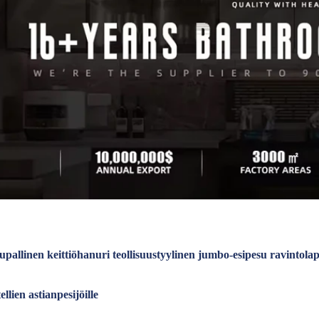
upallinen keittiöhanuri teollisuustyylinen jumbo-esipesu ravinto
ellien astianpesijöille