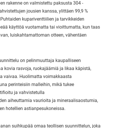
en rakenne on valmistettu paksusta 304 -
istettujen jousien kanssa, ylittäen 99,9 %
Puhtaiden kupariventtiilien ja tarvikkeiden
ää käyttöä vuotamatta tai vioittumatta, kun taas
tavan, luiskahtamattoman otteen, vähentäen
unnittelu on pelinmuuttaja kaupalliseen
a kovia rasvoja, ruokajäämiä ja likaa käpistä,
 ja vaivaa. Huolimatta voimakkaasta
na perinteisiin malleihin, mikä tukee
fioitu ja vahvistetulla
den aiheuttamia vaurioita ja mineraalisaostumia,
ten hotellien astianpesukoneissa.
hanan suihkupää omaa teollisen suunnittelun, joka