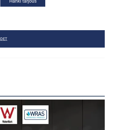
Hanki tarjous
HDET