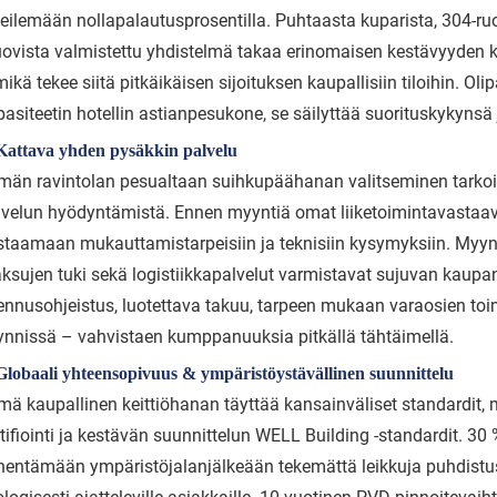
peilemään nollapalautusprosentilla. Puhtaasta kuparista, 304-r
ovista valmistettu yhdistelmä takaa erinomaisen kestävyyden kulu
ikä tekee siitä pitkäikäisen sijoituksen kaupallisiin tiloihin. Ol
pasiteetin hotellin astianpesukone, se säilyttää suorituskykynsä
 Kattava yhden pysäkkin palvelu
män ravintolan pesualtaan suihkupäähanan valitseminen tarko
lvelun hyödyntämistä. Ennen myyntiä omat liiketoimintavastaavat
staamaan mukauttamistarpeisiin ja teknisiin kysymyksiin. Myynn
ksujen tuki sekä logistiikkapalvelut varmistavat sujuvan kaupa
ennusohjeistus, luotettava takuu, tarpeen mukaan varaosien toim
ynnissä – vahvistaen kumppanuuksia pitkällä tähtäimellä.
Globaali yhteensopivuus & ympäristöystävällinen suunnittelu
mä kaupallinen keittiöhanan täyttää kansainväliset standardit, 
rtifiointi ja kestävän suunnittelun WELL Building -standardit. 3
hentämään ympäristöjalanjälkeään tekemättä leikkuja puhdistus