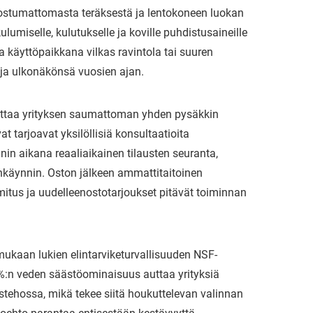
uostumattomasta teräksestä ja lentokoneen luokan
miselle, kulutukselle ja koville puhdistusaineille
ipa käyttöpaikkana vilkas ravintola tai suuren
 ja ulkonäkönsä vuosien ajan.
ittaa yrityksen saumattoman yhden pysäkkin
 tarjoavat yksilöllisiä konsultaatioita
in aikana reaaliaikainen tilausten seuranta,
nkäynnin. Oston jälkeen ammattitaitoinen
itus ja uudelleenostotarjoukset pitävät toiminnan
mukaan lukien elintarviketurvallisuuden NSF-
0 %:n veden säästöominaisuus auttaa yrityksiä
tehossa, mikä tekee siitä houkuttelevan valinnan