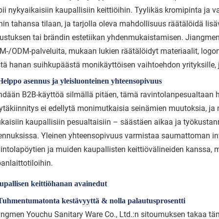
ii nykyaikaisiin kaupallisiin keittiöihin. Tyylikäs kromipinta j
hin tahansa tilaan, ja tarjolla oleva mahdollisuus räätälöidä li
sustuksen tai brändin estetiikan yhdenmukaistamisen. Jiangmen
M-/ODM-palveluita, mukaan lukien räätälöidyt materiaalit, logon 
tä hanan suihkupäästä monikäyttöisen vaihtoehdon yrityksille, jo
Helppo asennus ja yleisluonteinen yhteensopivuus
hdään B2B-käyttöä silmällä pitäen, tämä ravintolanpesualtaan
ytäkiinnitys ei edellytä monimutkaisia seinämien muutoksia, ja 
kaisiin kaupallisiin pesualtaisiin – säästäen aikaa ja työkustan
ennuksissa. Yleinen yhteensopivuus varmistaa saumattoman int
vintolapöytien ja muiden kaupallisten keittiövälineiden kanssa, 
anlaittotiloihin.
upallisen keittiöhanan avainedut
 Tuhmentumatonta kestävyyttä & nolla palautusprosentti
angmen Youchu Sanitary Ware Co., Ltd.:n sitoumuksen takaa täm