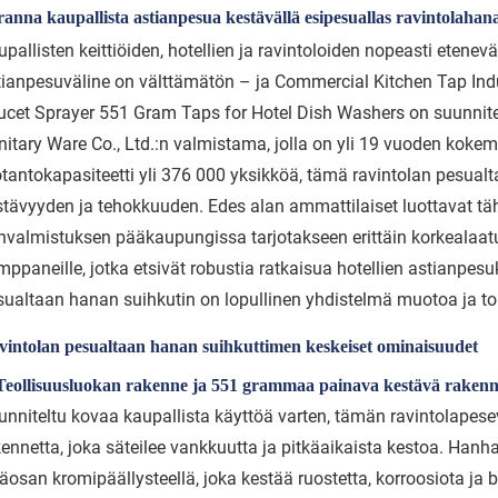
anna kaupallista astianpesua kestävällä esipesuallas ravintolahana
upallisten keittiöiden, hotellien ja ravintoloiden nopeasti eten
tianpesuväline on välttämätön – ja Commercial Kitchen Tap Indu
ucet Sprayer 551 Gram Taps for Hotel Dish Washers on suunnit
itary Ware Co., Ltd.:n valmistama, jolla on yli 19 vuoden kokemu
otantokapasiteetti yli 376 000 yksikköä, tämä ravintolan pesual
stävyyden ja tehokkuuden. Edes alan ammattilaiset luottavat täh
nvalmistuksen pääkaupungissa tarjotakseen erittäin korkealaatui
ppaneille, jotka etsivät robustia ratkaisua hotellien astianpesuk
sualtaan hanan suihkutin on lopullinen yhdistelmä muotoa ja to
vintolan pesualtaan hanan suihkuttimen keskeiset ominaisuudet
 Teollisuusluokan rakenne ja 551 grammaa painava kestävä raken
unniteltu kovaa kaupallista käyttöä varten, tämän ravintolape
ennetta, joka säteilee vankkuutta ja pitkäaikaista kestoa. Hanha
säosan kromipäällysteellä, joka kestää ruostetta, korroosiota ja