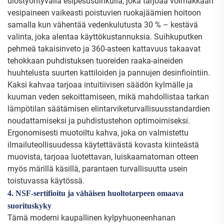
ulostyöntyvällä esipesusuihkulla, joka tarjoaa voimakkaan
vesipaineen vaikeasti poistuvien ruokajäämien hoitoon
samalla kun vähentää vedenkulutusta 30 % – kestävä
valinta, joka alentaa käyttökustannuksia. Suihkuputken
pehmeä takaisinveto ja 360-asteen kattavuus takaavat
tehokkaan puhdistuksen tuoreiden raaka-aineiden
huuhtelusta suurten kattiloiden ja pannujen desinfiointiin.
Kaksi kahvaa tarjoaa intuitiivisen säädön kylmälle ja
kuuman veden sekoittamiseen, mikä mahdollistaa tarkan
lämpötilan säätämisen elintarviketurvallisuusstandardien
noudattamiseksi ja puhdistustehon optimoimiseksi.
Ergonomisesti muotoiltu kahva, joka on valmistettu
ilmailuteollisuudessa käytettävästä kovasta kiinteästä
muovista, tarjoaa luotettavan, luiskaamatoman otteen
myös märillä käsillä, parantaen turvallisuutta usein
toistuvassa käytössä.
4. NSF-sertifioitu ja vähäisen huoltotarpeen omaava
suorituskyky
Tämä moderni kaupallinen kylpyhuoneenhanan