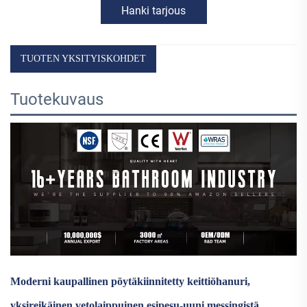
Hanki tarjous
TUOTEN YKSITYISKOHDET
Tuotekuvaus
Moderni kaupallinen pöytäkiinnitetty keittiöhanuri,
yksireikäinen vetolaippuinen esipesu-uuni messingistä,