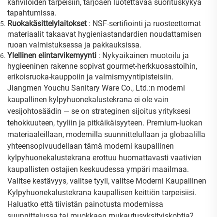
kahviloiden tarpeisiin, tarjoaen luotettavaa suorituskykyä
tapahtumissa.
Ruokakäsittelylaitokset
: NSF-sertifiointi ja ruosteettomat
materiaalit takaavat hygieniastandardien noudattamisen
ruoan valmistuksessa ja pakkauksissa.
Ylellinen elintarvikemyynti
: Nykyaikainen muotoilu ja
hygieeninen rakenne sopivat gourmet-herkkuosastoihin,
erikoisruoka-kauppoiin ja valmismyyntipisteisiin.
Jiangmen Youchu Sanitary Ware Co., Ltd.:n moderni
kaupallinen kylpyhuonekalustekrana ei ole vain
vesijohtosäädin — se on strateginen sijoitus yrityksesi
tehokkuuteen, tyyliin ja pitkäikäisyyteen. Premium-luokan
materiaaleillaan, modernilla suunnittelullaan ja globaalilla
yhteensopivuudellaan tämä moderni kaupallinen
kylpyhuonekalustekrana erottuu huomattavasti vaativien
kaupallisten ostajien keskuudessa ympäri maailmaa.
Valitse kestävyys, valitse tyyli, valitse Moderni Kaupallinen
Kylpyhuonekalustekrana kaupallisen keittiön tarpeisiisi.
Haluatko että tiivistän painotusta modernissa
suunnittelussa tai muokkaan mukautusyksityiskohtia?