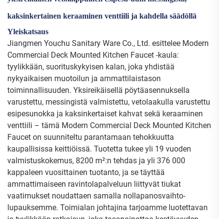
kaksinkertainen keraaminen venttiili ja kahdella säädöllä
Yleiskatsaus
Jiangmen Youchu Sanitary Ware Co., Ltd. esittelee Modern
Commercial Deck Mounted Kitchen Faucet -kaula:
tyylikkään, suorituskykyisen kalan, joka yhdistää
nykyaikaisen muotoilun ja ammattilaistason
toiminnallisuuden. Yksireikäisellä pöytäasennuksella
varustettu, messingistä valmistettu, vetolaakulla varustettu
esipesunokka ja kaksinkertaiset kahvat sekä keraaminen
venttiili – tämä Modern Commercial Deck Mounted Kitchen
Faucet on suunniteltu parantamaan tehokkuutta
kaupallisissa keittiöissä. Tuotetta tukee yli 19 vuoden
valmistuskokemus, 8200 m²:n tehdas ja yli 376 000
kappaleen vuosittainen tuotanto, ja se täyttää
ammattimaiseen ravintolapalveluun liittyvät tiukat
vaatimukset noudattaen samalla nollapanosvaihto-
lupauksemme. Toimialan johtajina tarjoamme luotettavan