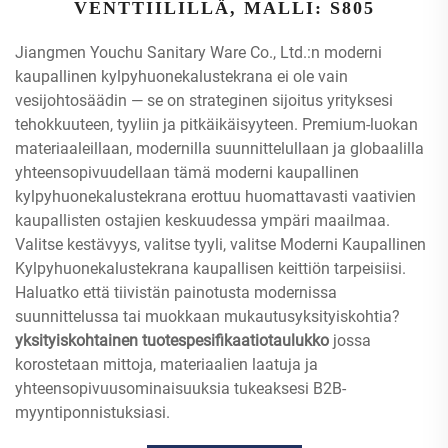
VENTTIILILLÄ, MALLI: S805
Jiangmen Youchu Sanitary Ware Co., Ltd.:n moderni
kaupallinen kylpyhuonekalustekrana ei ole vain
vesijohtosäädin — se on strateginen sijoitus yrityksesi
tehokkuuteen, tyyliin ja pitkäikäisyyteen. Premium-luokan
materiaaleillaan, modernilla suunnittelullaan ja globaalilla
yhteensopivuudellaan tämä moderni kaupallinen
kylpyhuonekalustekrana erottuu huomattavasti vaativien
kaupallisten ostajien keskuudessa ympäri maailmaa.
Valitse kestävyys, valitse tyyli, valitse Moderni Kaupallinen
Kylpyhuonekalustekrana kaupallisen keittiön tarpeisiisi.
Haluatko että tiivistän painotusta modernissa
suunnittelussa tai muokkaan mukautusyksityiskohtia?
yksityiskohtainen tuotespesifikaatiotaulukko
jossa
korostetaan mittoja, materiaalien laatuja ja
yhteensopivuusominaisuuksia tukeaksesi B2B-
myyntiponnistuksiasi.