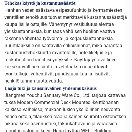
Tehokas käyttö ja kustannussäästöt
Hanhan veden säästävä esipesufunktio ja kermamiesten
venttiilien tehokkuus tuovat merkittäviä kustannussäästöjä
kaupallisille ostajille. Vähentynyt vesikulutus alentaa
yleiskustannuksia, kun taas vähäisen huollon vaativa
rakenne vähentää työvoima- ja korjauskustannuksia.
Suurtilauksille on saatavilla erikoishinnat, mikä parantaa
kustannustehokkuutta ravintoloille, hotelliketjuille ja
ruokahuollon franchiseyrityksille. Käyttäjäystävällinen
kaksikaavallinen säätö ja vetolaakso nopeuttavat
työnkulkuja, vähentävät puhdistusaikaa ja lisäävät
henkilökunnan tuottavuutta.
Laaja tuki ja kansainvälinen yhdenmukaisuus
Jiangmen Youchu Sanitary Ware Co., Ltd. tarjoaa kattavaa
tukea Modern Commercial Deck Mounted -keittiöhanan
kaikissa vaiheissa, mukaan lukien yksilöllinen neuvonta
ennen ostoja, tilauksen reaaliaikainen seuranta ostohetken
aikana sekä asennustuki, takuukattavuus ja varaosien
toimitus oston jälkeen. Hana täyttää WELL Building -