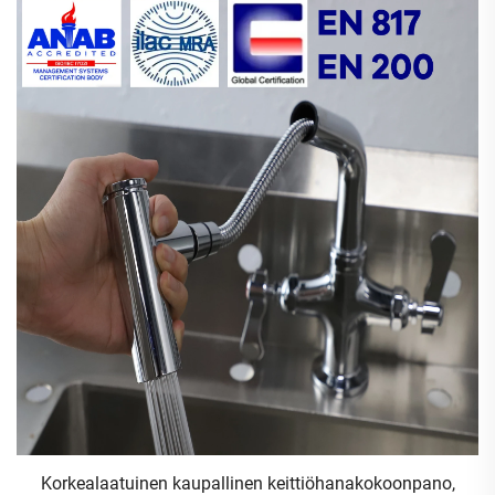
kahden suunnan kiertävä veden säästöön suunniteltu