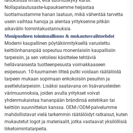
laitoksissa ilman, että suorituskyky kärsii.
Nollapalautusaste-lupauksemme heijastaa
luottamustamme hanan laatuun, mikä vähentää tarvetta
usein vaihtaa hanoja ja alentaa yrityksenne pitkän
aikavälin toimintakustannuksia.
Monipuolinen toiminnallisuus & mukautusvaihtoehdot
Moderni kaupallinen pöytäkiinnityksellä varustettu
keittiönhananpää sopeutuu monenlaisiin kaupallisiin
tarpeisiin, ja sen vetoliesi käsittelee tehtäviä
hellävaraisesta tuotteenpesusta voimakkaaseen
esipesuun. 10-tuumainen litteä putki voidaan räätälöidä
tarpeen mukaan sopimaan erikokoisiin pesuihin ja
asettelutarpeisiin. Lisäksi saatavana on lisävarusteiden
värimuunnoksia, joiden avulla yritykset voivat
yhdenmukaistaa hananpään brändinsä estetiikan tai
keittiön suunnittelun kanssa. OEM-/ODM-palvelumme
mahdollistavat vielä tarkemmin räätälöidyt ratkaisut, kuten
mukautetut logot ja materiaalit, jotka vastaavat yksilöllisiä
liiketoimintatarpeita.