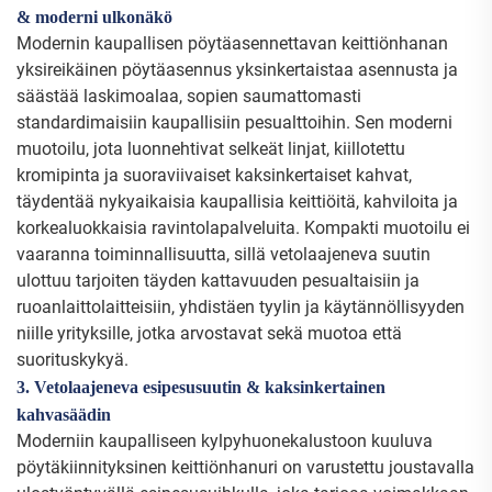
& moderni ulkonäkö
Modernin kaupallisen pöytäasennettavan keittiönhanan
yksireikäinen pöytäasennus yksinkertaistaa asennusta ja
säästää laskimoalaa, sopien saumattomasti
standardimaisiin kaupallisiin pesualttoihin. Sen moderni
muotoilu, jota luonnehtivat selkeät linjat, kiillotettu
kromipinta ja suoraviivaiset kaksinkertaiset kahvat,
täydentää nykyaikaisia kaupallisia keittiöitä, kahviloita ja
korkealuokkaisia ravintolapalveluita. Kompakti muotoilu ei
vaaranna toiminnallisuutta, sillä vetolaajeneva suutin
ulottuu tarjoiten täyden kattavuuden pesualtaisiin ja
ruoanlaittolaitteisiin, yhdistäen tyylin ja käytännöllisyyden
niille yrityksille, jotka arvostavat sekä muotoa että
suorituskykyä.
3. Vetolaajeneva esipesusuutin & kaksinkertainen
kahvasäädin
Moderniin kaupalliseen kylpyhuonekalustoon kuuluva
pöytäkiinnityksinen keittiönhanuri on varustettu joustavalla