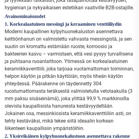
ja tyylikkään ratkaisun, joka tasapainottaa kestävyyden,
hygienian ja nykyaikaisen estetiikan vaativille B2B-ostajille.
Avainominaisuudet
1. Korkealaatuinen messingi ja keraaminen venttiiliydin
Moderni kaupallinen kylpyhuonekaluston asennettava
keittiönhanuri on valmistettu vahvasta messingistä, ja sen
suutin on kromattu estämään ruoste, korroosio ja
bakteerien kasvu – varmistaen, että vesi pysyy turvallisena
ja puhtaana ruoanlaittoon. Ytimessä on korkealaatuinen
keramiikkaventtiili, joka tarjoaa vuotamattoman toiminnan,
helpon käytön ja pitkän käyttöiän, myös tiheän käytön
yhteydessä. Päärakenne on täydennetty 304
ruostumattomasta teräksestä valmistetulla vetolaakulla (3
mm paksu sisäseinämä), joka ylittää 99,9 % markkinoilla
olevista kaupallisista hanureista kestävyydeltään.
Jokainen osa, messinkiosista keramiikkaventtiiliin asti, on
tehty kestäväksi, mikä tekee siitä ideaalin korkean
liikenteen kaupallisiin ympäristöihin.
2. Yksireikäinen kylpyhuonekalustoon asennettava rakenne