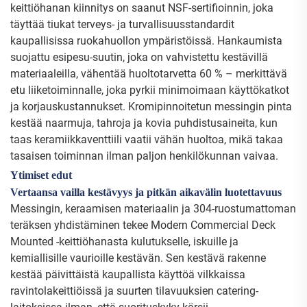
keittiöhanan kiinnitys on saanut NSF-sertifioinnin, joka
täyttää tiukat terveys- ja turvallisuusstandardit
kaupallisissa ruokahuollon ympäristöissä. Hankaumista
suojattu esipesu-suutin, joka on vahvistettu kestävillä
materiaaleilla, vähentää huoltotarvetta 60 % – merkittävä
etu liiketoiminnalle, joka pyrkii minimoimaan käyttökatkot
ja korjauskustannukset. Kromipinnoitetun messingin pinta
kestää naarmuja, tahroja ja kovia puhdistusaineita, kun
taas keramiikkaventtiili vaatii vähän huoltoa, mikä takaa
tasaisen toiminnan ilman paljon henkilökunnan vaivaa.
Ytimiset edut
Vertaansa vailla kestävyys ja pitkän aikavälin luotettavuus
Messingin, keraamisen materiaalin ja 304-ruostumattoman
teräksen yhdistäminen tekee Modern Commercial Deck
Mounted -keittiöhanasta kulutukselle, iskuille ja
kemiallisille vaurioille kestävän. Sen kestävä rakenne
kestää päivittäistä kaupallista käyttöä vilkkaissa
ravintolakeittiöissä ja suurten tilavuuksien catering-