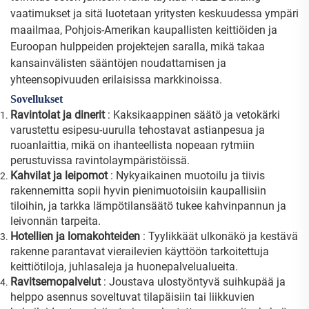
vaatimukset ja sitä luotetaan yritysten keskuudessa ympäri
maailmaa, Pohjois-Amerikan kaupallisten keittiöiden ja
Euroopan hulppeiden projektejen saralla, mikä takaa
kansainvälisten sääntöjen noudattamisen ja
yhteensopivuuden erilaisissa markkinoissa.
Sovellukset
Ravintolat ja dinerit
: Kaksikaappinen säätö ja vetokärki
varustettu esipesu-uurulla tehostavat astianpesua ja
ruoanlaittia, mikä on ihanteellista nopeaan rytmiin
perustuvissa ravintolaympäristöissä.
Kahvilat ja leipomot
: Nykyaikainen muotoilu ja tiivis
rakennemitta sopii hyvin pienimuotoisiin kaupallisiin
tiloihin, ja tarkka lämpötilansäätö tukee kahvinpannun ja
leivonnän tarpeita.
Hotellien ja lomakohteiden
: Tyylikkäät ulkonäkö ja kestävä
rakenne parantavat vierailevien käyttöön tarkoitettuja
keittiötiloja, juhlasaleja ja huonepalvelualueita.
Ravitsemopalvelut
: Joustava ulostyöntyvä suihkupää ja
helppo asennus soveltuvat tilapäisiin tai liikkuvien