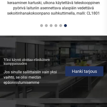
astianpesukoneen esipesuhana, WELS-mittausstandardin
mukainen kaupallinen vetokäyttöinen keittiöhana ilman
pistorasiaa, malli: S803
Yksi käynti aloittaa elinikäisen
kumppanuuden
Hanki tarjous
Jos sinulle sallittaisiin vain yksi
vaihto, se olisi meidän
epäonnistumisemme