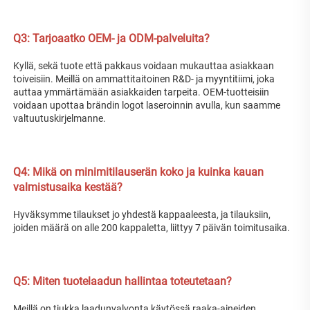
Q3: Tarjoaatko OEM- ja ODM-palveluita? 
Kyllä, sekä tuote että pakkaus voidaan mukauttaa asiakkaan 
toiveisiin. Meillä on ammattitaitoinen R&D- ja myyntitiimi, joka 
auttaa ymmärtämään asiakkaiden tarpeita. OEM-tuotteisiin 
voidaan upottaa brändin logot laseroinnin avulla, kun saamme 
valtuutuskirjelmanne. 
Q4: Mikä on minimitilauserän koko ja kuinka kauan 
valmistusaika kestää? 
Hyväksymme tilaukset jo yhdestä kappaaleesta, ja tilauksiin, 
joiden määrä on alle 200 kappaletta, liittyy 7 päivän toimitusaika. 
Q5: Miten tuotelaadun hallintaa toteutetaan? 
Meillä on tiukka laadunvalvonta käytössä raaka-aineiden 