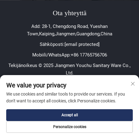
Ota yhteyttä
Add: 28-1, Chengdong Road, Yueshan
Town,Kaiping,Jiangmen,Guangdong,China
Sähköposti:
[email protected]
Mobiili/WhatsApp:
+86 17765756706
Tekijänoikeus © 2025 Jiangmen Youchu Sanitary Ware Co.,
Ltd.
We value your privacy
Tietosuojakäytäntö
We use cookies and similar tools to provide our services. If you
Tietoa
don't want to accept all cookies, click Personalize cookies.
Tilaa viikoittainen uutiskirjeemme
Accept all
Personalize cookies