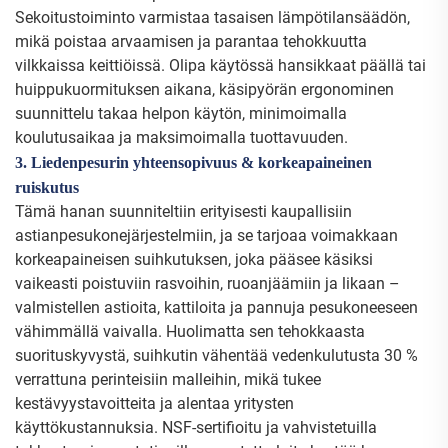
Sekoitustoiminto varmistaa tasaisen lämpötilansäädön,
mikä poistaa arvaamisen ja parantaa tehokkuutta
vilkkaissa keittiöissä. Olipa käytössä hansikkaat päällä tai
huippukuormituksen aikana, käsipyörän ergonominen
suunnittelu takaa helpon käytön, minimoimalla
koulutusaikaa ja maksimoimalla tuottavuuden.
3. Liedenpesurin yhteensopivuus & korkeapaineinen
ruiskutus
Tämä hanan suunniteltiin erityisesti kaupallisiin
astianpesukonejärjestelmiin, ja se tarjoaa voimakkaan
korkeapaineisen suihkutuksen, joka pääsee käsiksi
vaikeasti poistuviin rasvoihin, ruoanjäämiin ja likaan –
valmistellen astioita, kattiloita ja pannuja pesukoneeseen
vähimmällä vaivalla. Huolimatta sen tehokkaasta
suorituskyvystä, suihkutin vähentää vedenkulutusta 30 %
verrattuna perinteisiin malleihin, mikä tukee
kestävyystavoitteita ja alentaa yritysten
käyttökustannuksia. NSF-sertifioitu ja vahvistetuilla