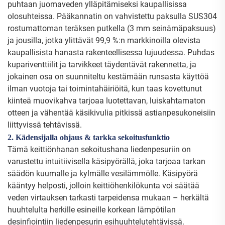
puhtaan juomaveden ylläpitämiseksi kaupallisissa
olosuhteissa. Pääkannatin on vahvistettu paksulla SUS304
rostumattoman teräksen putkella (3 mm seinämäpaksuus)
ja jousilla, jotka ylittävät 99,9 %:n markkinoilla olevista
kaupallisista hanasta rakenteellisessa lujuudessa. Puhdas
kupariventtiilit ja tarvikkeet täydentävät rakennetta, ja
jokainen osa on suunniteltu kestämään runsasta käyttöä
ilman vuotoja tai toimintahäiriöitä, kun taas kovettunut
kiinteä muovikahva tarjoaa luotettavan, luiskahtamaton
otteen ja vähentää käsikivulia pitkissä astianpesukoneisiin
liittyvissä tehtävissä.
2. Kädensijalla ohjaus & tarkka sekoitusfunktio
Tämä keittiönhanan sekoitushana liedenpesuriin on
varustettu intuitiivisella käsipyörällä, joka tarjoaa tarkan
säädön kuumalle ja kylmälle vesilämmölle. Käsipyörä
kääntyy helposti, jolloin keittiöhenkilökunta voi säätää
veden virtauksen tarkasti tarpeidensa mukaan – herkältä
huuhtelulta herkille esineille korkean lämpötilan
desinfiointiin liedenpesurin esihuuhtelutehtävissä.