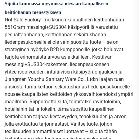
Sijoita kuumassa myynnissä olevaan kaupalliseen
keittiöhanan menestykseen
Hot Sale Factory -merkkinen kaupallinen keittiönhanan
551Gram messingi+SUS304 käsipyörällä varustettu
pesualtaanhanan, keittiöhanan sekoitushanan
liedenpesukoneelle ei ole vain suosittu tuote – se on
strateginen hyödyke B2B-kumppaneille, jotka haluavat
tarjota erinomaista arvoa asiakkailleen. Kestävän
messingi+SUS304-rakenteen, liedenpesukoneen
yhteensopivuuden, intuitiivisen käsipyöräohjauksen ja
Jiangmen Youchu Sanitary Ware Co., Ltd:n laajan tuen
ansiosta tämä keittiön sekoitushanas liedenpesukoneelle
nousee kaupallisten keittiöiden ykkösvaihtoehdoksi ympäri
maailman. Riippumatta siitä, toimitatko ravintoloihin,
hotelleihin tai laitoksiin, tämä suosittu kaupallinen
keittiöhanan tarjoaa kestävyyden, tehokkuuden ja arvon,
jolla erottautuu tarjonnastasi. Valitse tuote, johon
teollisuuden ammattilaiset luottavat – sijoita tähän
keittiöhanan sekoitushanaan liedenpesukoneelle