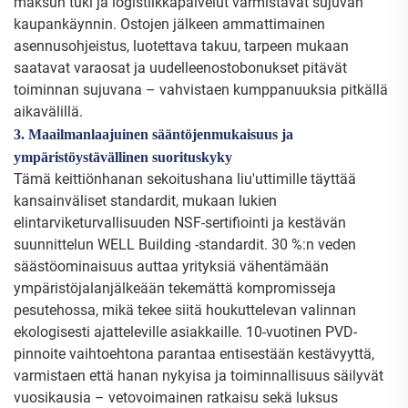
maksun tuki ja logistiikkapalvelut varmistavat sujuvan
kaupankäynnin. Ostojen jälkeen ammattimainen
asennusohjeistus, luotettava takuu, tarpeen mukaan
saatavat varaosat ja uudelleenostobonukset pitävät
toiminnan sujuvana – vahvistaen kumppanuuksia pitkällä
aikavälillä.
3. Maailmanlaajuinen sääntöjenmukaisuus ja
ympäristöystävällinen suorituskyky
Tämä keittiönhanan sekoitushana liu'uttimille täyttää
kansainväliset standardit, mukaan lukien
elintarviketurvallisuuden NSF-sertifiointi ja kestävän
suunnittelun WELL Building -standardit. 30 %:n veden
säästöominaisuus auttaa yrityksiä vähentämään
ympäristöjalanjälkeään tekemättä kompromisseja
pesutehossa, mikä tekee siitä houkuttelevan valinnan
ekologisesti ajatteleville asiakkaille. 10-vuotinen PVD-
pinnoite vaihtoehtona parantaa entisestään kestävyyttä,
varmistaen että hanan nykyisa ja toiminnallisuus säilyvät
vuosikausia – vetovoimainen ratkaisu sekä luksus