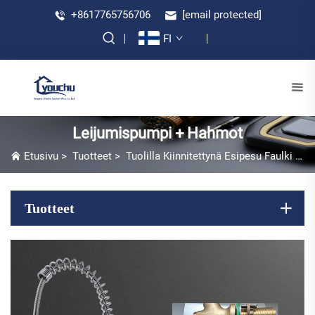
+8617765756706
[email protected]
FI
Leijumispumpi + Hahmot
Etusivu
>
Tuotteet
>
Tuolilla Kiinnitettynä Esipesu Faulki
>
L
Tuotteet