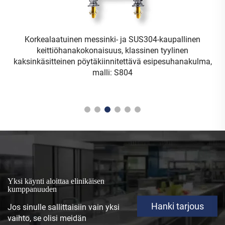
Kaupallinen keittiöhanakka, sekoitusmalli, 37/31 tuumaa,
seinäkiinnitettävä pesualtaan hanakka yksikäsitteisellä
k
,
kahvalla, 3 mm paksu 304-ruostumatonta terästä sisältävä
messinki, esipesuyksikkö + 304-ruostumatonta terästä
sisältävä, malli: S803
Yksi käynti aloittaa elinikäisen
kumppanuuden
Hanki tarjous
Jos sinulle sallittaisiin vain yksi
vaihto, se olisi meidän