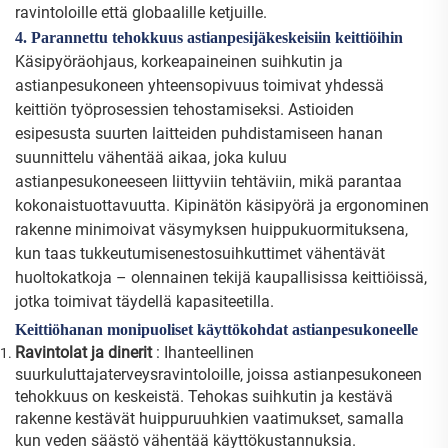
ravintoloille että globaalille ketjuille.
4. Parannettu tehokkuus astianpesijäkeskeisiin keittiöihin
Käsipyöräohjaus, korkeapaineinen suihkutin ja
astianpesukoneen yhteensopivuus toimivat yhdessä
keittiön työprosessien tehostamiseksi. Astioiden
esipesusta suurten laitteiden puhdistamiseen hanan
suunnittelu vähentää aikaa, joka kuluu
astianpesukoneeseen liittyviin tehtäviin, mikä parantaa
kokonaistuottavuutta. Kipinätön käsipyörä ja ergonominen
rakenne minimoivat väsymyksen huippukuormituksena,
kun taas tukkeutumisenestosuihkuttimet vähentävät
huoltokatkoja – olennainen tekijä kaupallisissa keittiöissä,
jotka toimivat täydellä kapasiteetilla.
Keittiöhanan monipuoliset käyttökohdat astianpesukoneelle
Ravintolat ja dinerit
: Ihanteellinen
suurkuluttajaterveysravintoloille, joissa astianpesukoneen
tehokkuus on keskeistä. Tehokas suihkutin ja kestävä
rakenne kestävät huippuruuhkien vaatimukset, samalla
kun veden säästö vähentää käyttökustannuksia.