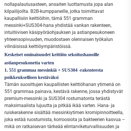
nollapalautusasteen, ansaiten luottamusta jopa alan
kilpailijoilta. B2B-kumppaneille, jotka toimittavat
kaupallisiin keittiöihin, tämä 551 gramman
messinki+SUS304-hana yhdistää vankan rakenteen,
intuitiivisen käsipyöräohjauksen ja astianpesukoneen
yhteensopivuuden, muodostaen olennaisen työkalun
vilinäisissä keittiöympäristöissä.
Keskeiset ominaisuudet keittiön sekoitushanoille
astianpesukonetta varten
1. 551 grammaa messinkiä + SUS304 -rakenteesta
poikkeuksellisen kestäväksi
Tämän suosittujen kaupallisten keittiöhanan ytimenä on
551 grammaa painava, kestävä rakenne, jossa yhdistyvät
premium-messinki ja SUS304 rostumatonta terästä
maksimaalista lujuutta ja pitkää ikää varten. Hana- ja
ruiskerakenne sisältää messinkiytimen kromipinnoitteella,
joka estää ruostumista, korroosiota ja bakteerien kasvua –
mikä on ratkaisevan tärkeää elintarviketurvallisuuden ja