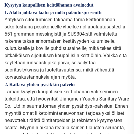
Kysytyn kaupallisen keittiöhanan avainedut
1. Alalla johtava laatu ja nolla palautusprosentti
Yrityksen sitoutumisen takaama tämä keittiönhanan
sekoitushana pesukoneelle ylpeilee nollapalautusasteella.
551 gramman messingistä ja SUS304:stä valmistettu
rakenne takaa erinomaisen kestävyyden kulumiselle,
kulutukselle ja koville puhdistusaineille, mikä tekee siitä
pitkäikäisen sijoituksen kaupallisiin keittiöihin. Vaikka sitä
käytetään runsaasti joka päivä, se säilyttää
suorituskykynsä ja luotettavuutensa, mikä vähentää
korvauskustannuksia ajan myötä.
2. Kattava yhden pysäkkin palvelu
Tämän kysytyn kaupallisen keittiöhanan valitseminen
tarkoittaa, että hyödyntää Jiangmen Youchu Sanitary Ware
Co., Ltd.:n saumattomaa yhden pysähdys -palvelua. Ennen
myyntiä omat liiketoimintaneuvonnan tarjoaa yksilölliset
neuvottelut räätälöintitarpeiden ja teknisten kysymysten
osalta. Myynnin aikana reaaliaikainen tilausten seuranta,