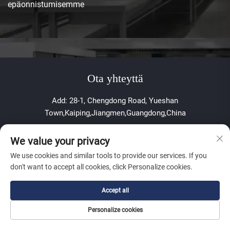
epäonnistumisemme
Ota yhteyttä
Add: 28-1, Chengdong Road, Yueshan
Town,Kaiping,Jiangmen,Guangdong,China
Sähköposti:
[email protected]
We value your privacy
Mobiili/WhatsApp:
+86 17765756706
We use cookies and similar tools to provide our services. If you
Tekijänoikeus © 2025 Jiangmen Youchu Sanitary Ware Co.,
don't want to accept all cookies, click Personalize cookies.
Ltd.
Accept all
Tietosuojakäytäntö
Personalize cookies
Tietoa