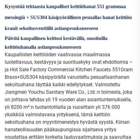
Kysyntää tehtaasta kaupalliset keittiöhanat 551 grammaa
messingiä + SUS304 käsipyörällinen pesuallas hanat keittiön
kranit sekoitusventtiilit astianpesukoneeseen
Päivitä kaupallinen keittosi kestävällä, suosituilla
keittiönhanalla astianpesukoneeseen
Kaupallisten keittiöiden vaativassa maailmassa
luotettavuus, kestävyys ja suorituskyky ovat ehdottomia –
ja Hot Sale Factory Commercial Kitchen Faucets 551Gram
Brass+SUS304 käsipyörällä varustettu pesualtaanhanan
sekoitushana täyttää kaikki edellytykset. Valmistettu
Jiangmen Youchu Sanitary Ware Co., Ltd.:n toimesta, joka
on johtava tehdas yli 19 vuoden alan asiantuntemuksella,
yli 8200 m²:n tuotantotilalla ja vuosittain yli 376 000
yksikköä valmistavana yrityksenä, tämä keittiön
sekoitushana on myyntimenestys hyvästä syystä. Kiinan
hanateollisuuden pääkaupungissa sijaitseva yritys
noudattaa erittäin korkeita laatuvaatimuksia ja saavuttaa