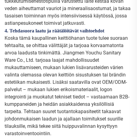
tukkeutumisenestotipuilla varustettu laite kestää kovan
veden aiheuttamat vauriot ja mineraalisaostumat, ja takaa
tasaisen toiminnan myös intensiivisessä käytössä, jossa
astianpesukoneet toimivat jatkuvasti.
4. Tehdasuora laatu ja räätälöitävät vaihtoehdot
Koska tämä kaupallinen keittiöhanan tuote tulee suoraan
tehtaalta, se ohittaa välittäjät ja tarjoaa korvaamatonta
arvoa laadusta tinkimättä. Jiangmen Youchu Sanitary
Ware Co., Ltd. tarjoaa laajat mahdollisuudet
mukauttamiseen, mukaan lukien lisävarusteiden värien
valinta olemassa olevan keittiön sisustuksen tai brändin
estetiikan mukaisesti. Lisäksi saatavilla ovat OEM/ODM-
palvelut – mukaan lukien erikoismateriaalit, logon
integrointi ja muokatut tekniset tiedot – vastaamaan B2B-
kumppaneiden ja heidän asiakkaidensa yksilöllisiä
tarpeita. Tehtaan suuret tuotantokapasiteetit takaavat
johdonmukaisen laadun ja ajallaan toimitukset suurille
tilauksille, mikä tekee siitä huippuvalinnan kysyttyyn
varastoinventoointiin.