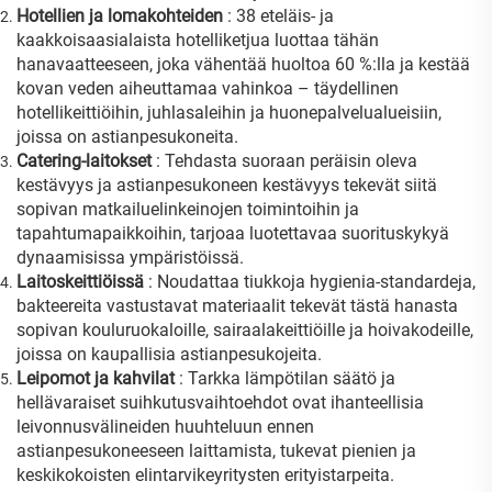
Hotellien ja lomakohteiden
: 38 eteläis- ja
kaakkoisaasialaista hotelliketjua luottaa tähän
hanavaatteeseen, joka vähentää huoltoa 60 %:lla ja kestää
kovan veden aiheuttamaa vahinkoa – täydellinen
hotellikeittiöihin, juhlasaleihin ja huonepalvelualueisiin,
joissa on astianpesukoneita.
Catering-laitokset
: Tehdasta suoraan peräisin oleva
kestävyys ja astianpesukoneen kestävyys tekevät siitä
sopivan matkailuelinkeinojen toimintoihin ja
tapahtumapaikkoihin, tarjoaa luotettavaa suorituskykyä
dynaamisissa ympäristöissä.
Laitoskeittiöissä
: Noudattaa tiukkoja hygienia-standardeja,
bakteereita vastustavat materiaalit tekevät tästä hanasta
sopivan kouluruokaloille, sairaalakeittiöille ja hoivakodeille,
joissa on kaupallisia astianpesukojeita.
Leipomot ja kahvilat
: Tarkka lämpötilan säätö ja
hellävaraiset suihkutusvaihtoehdot ovat ihanteellisia
leivonnusvälineiden huuhteluun ennen
astianpesukoneeseen laittamista, tukevat pienien ja
keskikokoisten elintarvikeyritysten erityistarpeita.