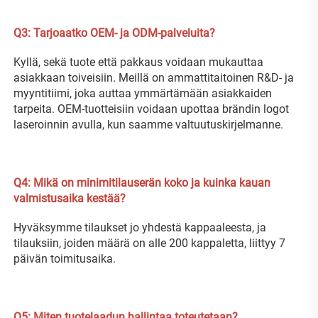
Q3: Tarjoaatko OEM- ja ODM-palveluita? 
Kyllä, sekä tuote että pakkaus voidaan mukauttaa 
asiakkaan toiveisiin. Meillä on ammattitaitoinen R&D- ja 
myyntitiimi, joka auttaa ymmärtämään asiakkaiden 
tarpeita. OEM-tuotteisiin voidaan upottaa brändin logot 
laseroinnin avulla, kun saamme valtuutuskirjelmanne. 
Q4: Mikä on minimitilauserän koko ja kuinka kauan 
valmistusaika kestää? 
Hyväksymme tilaukset jo yhdestä kappaaleesta, ja 
tilauksiin, joiden määrä on alle 200 kappaletta, liittyy 7 
päivän toimitusaika. 
Q5: Miten tuotelaadun hallintaa toteutetaan? 