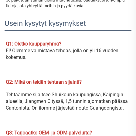
Se pakataan samanlaisilla materiaaleilla. Saadaksesi tarkempia 
tietoja, ota yhteyttä meihin ja pyydä kuvia 
Usein kysytyt kysymykset
Q1: Oletko kaupparyhmä? 
EI! Olemme valmistava tehdas, jolla on yli 16 vuoden 
kokemus. 
Q2: Mikä on teidän tehtaan sijainti? 
Tehtaämme sijaitsee Shuikoun kaupungissa, Kaipingin 
alueella, Jiangmen Cityssä, 1,5 tunnin ajomatkan päässä 
Cantonista. On ilomme järjestää nouto Guangdongista. 
Q3: Tarjoaatko OEM- ja ODM-palveluita? 