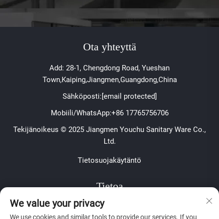
Ota yhteyttä
Add: 28-1, Chengdong Road, Yueshan
Town,Kaiping,Jiangmen,Guangdong,China
Sähköposti:
[email protected]
Mobiili/WhatsApp:
+86 17765756706
Tekijänoikeus © 2025 Jiangmen Youchu Sanitary Ware Co.,
Ltd.
Tietosuojakäytäntö
Tietoa
We value your privacy
Tilaa viikoittainen uutiskirjeemme
We use cookies and similar tools to provide our services. If you