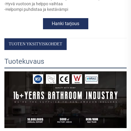
-Hyvä vuotoon ja helppo vaihtaa
-Helpompi puhdistaa ja kestävämpi
Hanki tarjous
TUOTEN YKSITYISKOHDET
Tuotekuvaus