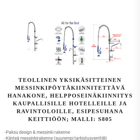
TEOLLINEN YKSIKÄSITTEINEN
MESSINKIPÖYTÄKIINNITETTÄVÄ
HANAKONE, HELPPOSEINÄKIINNITYS
KAUPALLISILLE HOTELLEILLE JA
RAVINTOLOILLE, ESIPESUHANA
KEITTIÖÖN; MALLI: S805
-Paksu design & messinki rakenne
-Kiinteä messinkirakenne (suurempi tarkistusventtiili)