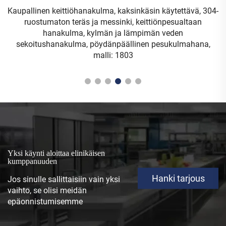
Kaupallinen keittiöhanakulma, kaksinkäsin käytettävä, 304-
ruostumaton teräs ja messinki, keittiönpesualtaan
hanakulma, kylmän ja lämpimän veden
se
sekoitushanakulma, pöydänpäällinen pesukulmahana,
malli: 1803
Yksi käynti aloittaa elinikäisen
kumppanuuden
Hanki tarjous
Jos sinulle sallittaisiin vain yksi
vaihto, se olisi meidän
epäonnistumisemme