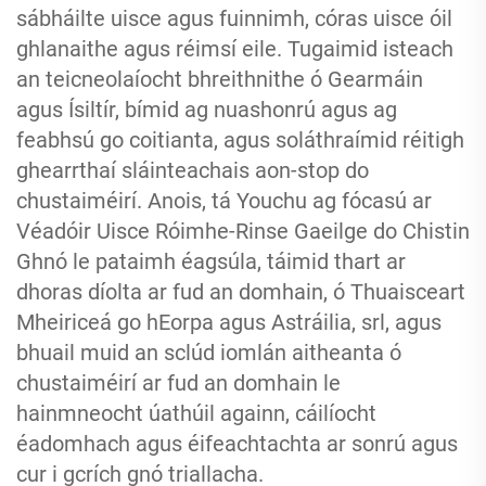
sábháilte uisce agus fuinnimh, córas uisce óil
ghlanaithe agus réimsí eile. Tugaimid isteach
an teicneolaíocht bhreithnithe ó Gearmáin
agus Ísiltír, bímid ag nuashonrú agus ag
feabhsú go coitianta, agus soláthraímid réitigh
ghearrthaí sláinteachais aon-stop do
chustaiméirí. Anois, tá Youchu ag fócasú ar
Véadóir Uisce Róimhe-Rinse Gaeilge do Chistin
Ghnó le pataimh éagsúla, táimid thart ar
dhoras díolta ar fud an domhain, ó Thuaisceart
Mheiriceá go hEorpa agus Astráilia, srl, agus
bhuail muid an sclúd iomlán aitheanta ó
chustaiméirí ar fud an domhain le
hainmneocht úathúil againn, cáilíocht
éadomhach agus éifeachtachta ar sonrú agus
cur i gcrích gnó triallacha.