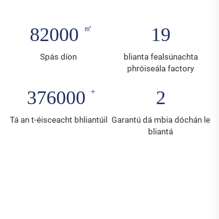
82000
19
Spás díon
blianta fealsúnachta
phróiseála factory
376000
2
Tá an t-éisceacht bhliantúil
Garantú dá mbia dóchán le
bliantá