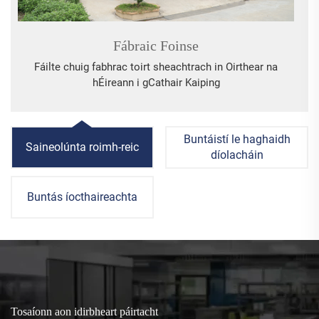
Fábraic Foinse
Fáilte chuig fabhrac toirt sheachtrach in Oirthear na
hÉireann i gCathair Kaiping
Buntáistí le haghaidh
Saineolúnta roimh-reic
díolacháin
Buntás íocthaireachta
Tosaíonn aon idirbheart páirtacht