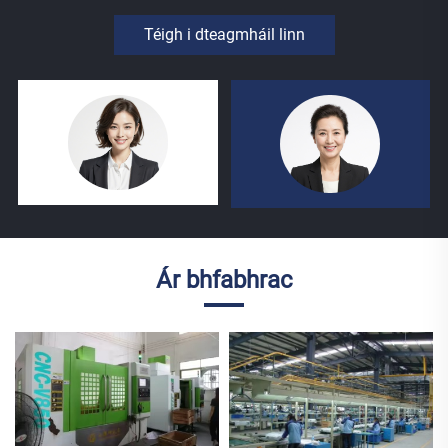
Téigh i dteagmháil linn
Ár bhfabhrac