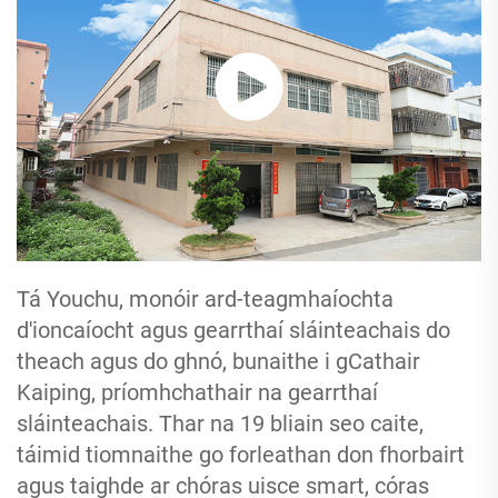
Tá Youchu, monóir ard-teagmhaíochta
d'ioncaíocht agus gearrthaí sláinteachais do
theach agus do ghnó, bunaithe i gCathair
Kaiping, príomhchathair na gearrthaí
sláinteachais. Thar na 19 bliain seo caite,
táimid tiomnaithe go forleathan don fhorbairt
agus taighde ar chóras uisce smart, córas