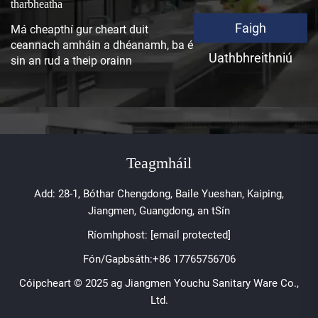
tharbheatha
Faigh
Má cheapthí gur cheart duit
ceannach amháin a dhéanamh, ba é
Uathbhreithniú
sin an rud a theip orainn
Teagmháil
Add: 28-1, Bóthar Chengdong, Baile Yueshan, Kaiping,
Jiangmen, Guangdong, an tSín
Ríomhphost:
[email protected]
Fón/Gapbsáth:
+86 17765756706
Cóipcheart © 2025 ag Jiangmen Youchu Sanitary Ware Co.,
Ltd.