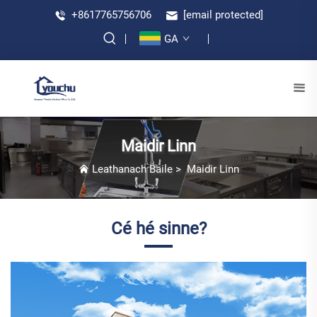
+8617765756706
[email protected]
GA
Maidir Linn
Leathanach Baile
>
Maidir Linn
Cé hé sinne?