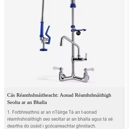
Cás Réamhshnáitheacht: Aonad Réamhshnáithigh
Seolta ar an Bhalla
1. Forbhreathnú ar an nTáirge Tá an t-aonad
réamhshnáithigh seo seoltar ar an bhalla agus tá sé
deartha do úsáid i gcócaireachtaí ghnólach.