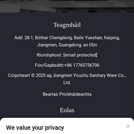
Teagmháil
Add: 28-1, Bóthar Chengdong, Baile Yueshan, Kaiping,
Jiangmen, Guangdong, an tSín
Ríomhphost:
[email protected]
Fón/Gapbsáth:
+86 17765756706
Cóipcheart © 2025 ag Jiangmen Youchu Sanitary Ware Co.,
Ltd.
Beartas Príobháideachta
Eolas
Síní leat le bheith ar liosta le haghaidh ár nuachtslánú
We value your privacy
seachtúil