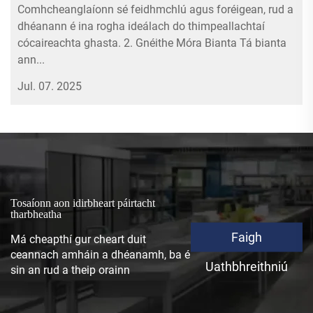
Comhcheanglaíonn sé feidhmchlú agus foréigean, rud a
dhéanann é ina rogha ideálach do thimpeallachtaí
cócaireachta ghasta. 2. Gnéithe Móra Bianta Tá bianta
ann...
Jul. 07. 2025
Tosaíonn aon idirbheart páirtacht
tharbheatha
Faigh
Má cheapthí gur cheart duit
ceannach amháin a dhéanamh, ba é
Uathbhreithniú
sin an rud a theip orainn