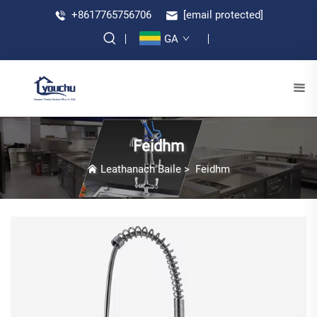
+8617765756706
[email protected]
GA
Feidhm
Leathanach Baile
>
Feidhm