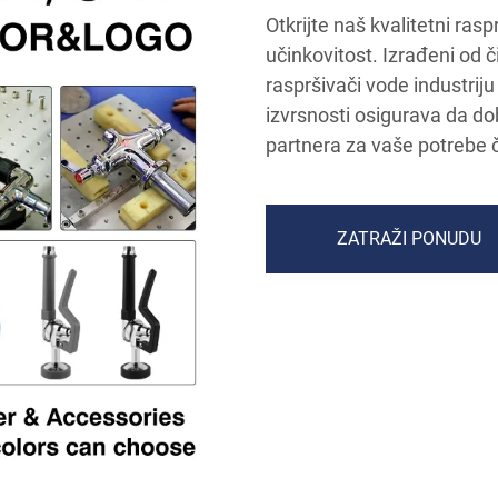
Otkrijte naš kvalitetni rasp
učinkovitost. Izrađeni od č
raspršivači vode industri
izvrsnosti osigurava da d
partnera za vaše potrebe č
ZATRAŽI PONUDU