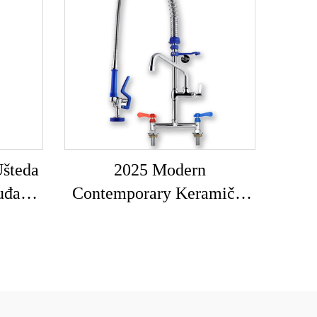
Ušteda
2025 Modern
uđa
Contemporary Keramički
 Wels
Kuhinjski Slavin Dual
čivi
Komercijalni Sud Taps s
Bez
Vrućom i Hladnom Vodom
Pull Spring Dizajn U
Matiranom Izvedbenom