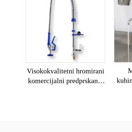
M
Visokokvalitetni hromirani
kuhin
komercijalni predprskanje
tla
opružne ručne kuhinjske
čelik
slavine s dvije ručke s
kuhin
cijevima za sudoper,
montaža na ploču,
rotirajuće slavine