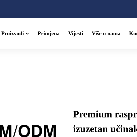
Proizvodi
Primjena
Vijesti
Više o nama
Kon
Premium rasprš
izuzetan učina