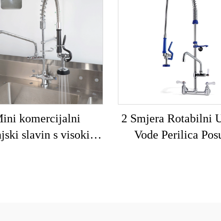
ini komercijalni
2 Smjera Rotabilni 
jski slavin s visokim
Vode Perilica Pos
kom od nehrđajućeg
Prelazno Ispiranje
a s oprugom za javne
Komercijalni Izvla
je, perilice posuđa u
Kuhinjski Slavin 
restoranima
Sockets