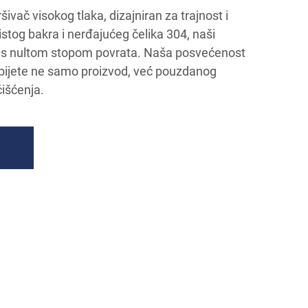
ršivač visokog tlaka, dizajniran za trajnost i
istog bakra i nerđajućeg čelika 304, naši
ju s nultom stopom povrata. Naša posvećenost
obijete ne samo proizvod, već pouzdanog
išćenja.