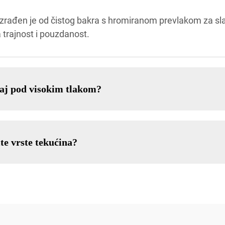
rađen je od čistog bakra s hromiranom prevlakom za slavi
 trajnost i pouzdanost.
đaj pod visokim tlakom?
ite vrste tekućina?