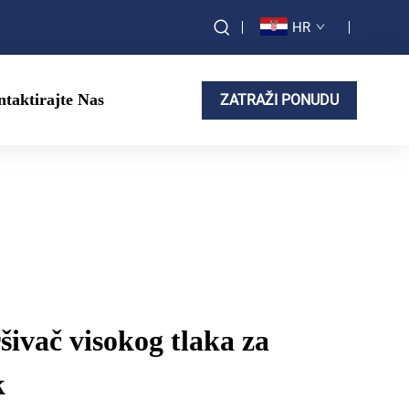
HR
taktirajte Nas
ZATRAŽI PONUDU
ivač visokog tlaka za
k