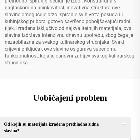
prethodno ispiranje idealan je izbor. Konstruirana s
naglaskom na učinkovitost, inovativna struktura ove
slavine omogućuje brzo ispiranje svih vrsta posuđa ili
kuhinjskog pribora, gotovo savršeno poboljšavajući radni
tijek. Izrađena isključivo od najkvalitetnijih materijala, ova
slavina izdržava intenzivnu dnevnu upotrebu, zbog čega je
nezaobilazna za svakog kulinarskog stručnjaka. Svaki
crijevni priključak ove slavine osigurava superiornu
funkcionalnost, koja je osnovni zahtjev svakog kulinarskog
stručnjaka.
Uobičajeni problem
Od kojih su materijala izrađena prethladna zidna
slavina?