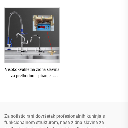
Laka Instalacija za Upotrebu u
Prelaznim Pištoljem za
Kuhinji Hotela s Reguliranjem
Ispiranje Mješalica za
Visine 2-Rupna Pre Rinse
Kuhinjski Sudoper Zidni
Jedinica
Kuhinjski Slavin za Prelazno
Ispiranje
Visokokvalitetna zidna slavina
za prethodno ispiranje s
crijevom od nerđajućeg čelika
304, tijelo od masivne mjedi
1403Gram, Europski standard,
rotacija za 360°
Za sofisticirani dovršetak profesionalnih kuhinja s
funkcionalnom strukturom, naša zidna slavina za