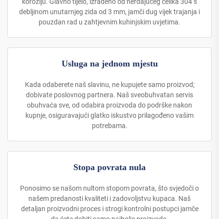
koroziju. Glavno tijelo, izrađeno od nerđajućeg čelika 304 s
debljinom unutarnjeg zida od 3 mm, jamči dug vijek trajanja i
pouzdan rad u zahtjevnim kuhinjskim uvjetima.
Usluga na jednom mjestu
Kada odaberete naš slavinu, ne kupujete samo proizvod;
dobivate poslovnog partnera. Naš sveobuhvatan servis
obuhvaća sve, od odabira proizvoda do podrške nakon
kupnje, osiguravajući glatko iskustvo prilagođeno vašim
potrebama.
Stopa povrata nula
Ponosimo se našom nultom stopom povrata, što svjedoči o
našem predanosti kvaliteti i zadovoljstvu kupaca. Naš
detaljan proizvodni proces i strogi kontrolni postupci jamče