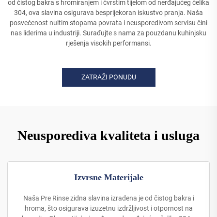
od čistog bakra s hromiranjem i čvrstim tijelom od nerđajućeg čelika
304, ova slavina osigurava besprijekoran iskustvo pranja. Naša
posvećenost nultim stopama povrata i neusporedivom servisu čini
nas liderima u industriji. Surađujte s nama za pouzdanu kuhinjsku
rješenja visokih performansi.
ZATRAŽI PONUDU
Neusporediva kvaliteta i usluga
Izvrsne Materijale
Naša Pre Rinse zidna slavina izrađena je od čistog bakra i
hroma, što osigurava izuzetnu izdržljivost i otpornost na