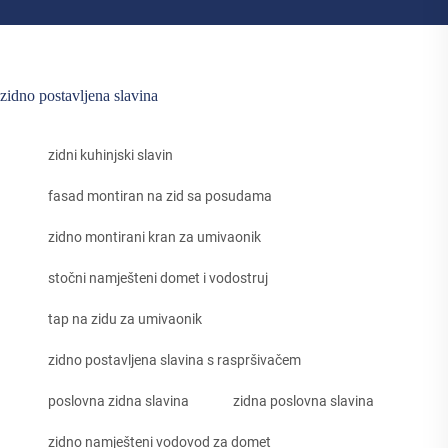
zidno postavljena slavina
zidni kuhinjski slavin
fasad montiran na zid sa posudama
zidno montirani kran za umivaonik
stočni namješteni domet i vodostruj
tap na zidu za umivaonik
zidno postavljena slavina s raspršivačem
poslovna zidna slavina
zidna poslovna slavina
zidno namješteni vodovod za domet