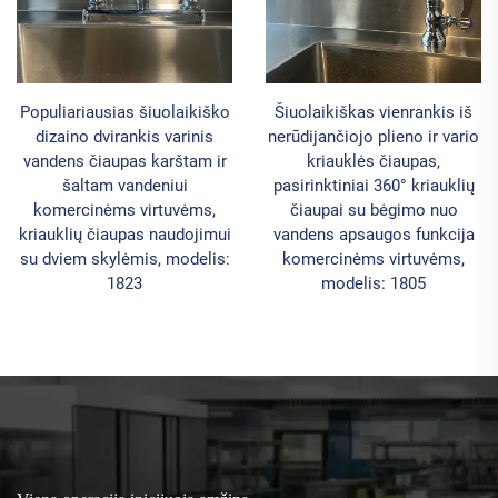
Populiariausias šiuolaikiško
Šiuolaikiškas vienrankis iš
dizaino dvirankis varinis
nerūdijančiojo plieno ir vario
vandens čiaupas karštam ir
kriauklės čiaupas,
šaltam vandeniui
pasirinktiniai 360° kriauklių
komercinėms virtuvėms,
čiaupai su bėgimo nuo
kriauklių čiaupas naudojimui
vandens apsaugos funkcija
su dviem skylėmis, modelis:
komercinėms virtuvėms,
1823
modelis: 1805