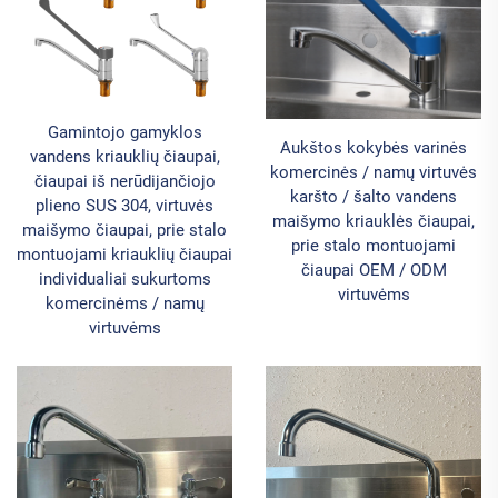
Gamintojo gamyklos
Aukštos kokybės varinės
vandens kriauklių čiaupai,
komercinės / namų virtuvės
čiaupai iš nerūdijančiojo
karšto / šalto vandens
plieno SUS 304, virtuvės
maišymo kriauklės čiaupai,
maišymo čiaupai, prie stalo
prie stalo montuojami
montuojami kriauklių čiaupai
čiaupai OEM / ODM
individualiai sukurtoms
virtuvėms
komercinėms / namų
virtuvėms