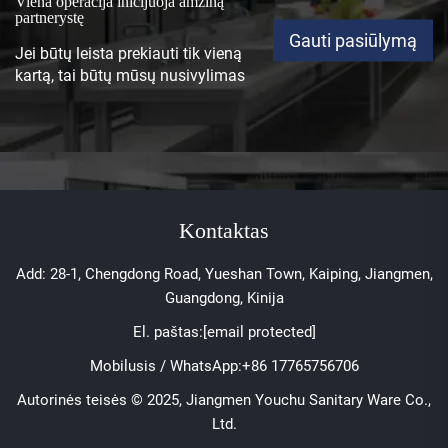
Viena operacija inicijuoja amžiną
partnerystę
Gauti pasiūlymą
Jei būtų leista prekiauti tik vieną
kartą, tai būtų mūsų nusivylimas
Kontaktas
Add: 28-1, Chengdong Road, Yueshan Town, Kaiping, Jiangmen,
Guangdong, Kinija
El. paštas:
[email protected]
Mobilusis / WhatsApp:
+86 17765756706
Autorinės teisės © 2025, Jiangmen Youchu Sanitary Ware Co.,
Ltd.