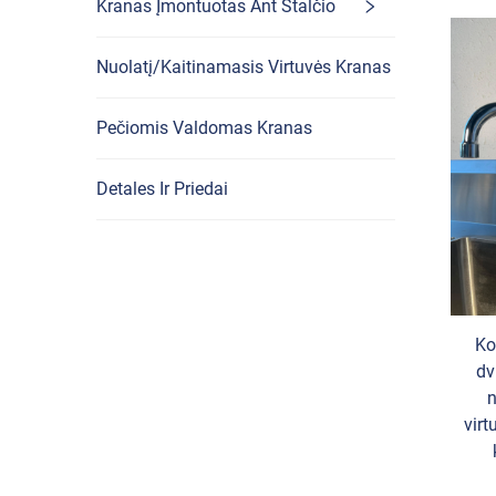
Kranas Įmontuotas Ant Stalčio
Nuolatį/Kaitinamasis Virtuvės Kranas
Pečiomis Valdomas Kranas
Detales Ir Priedai
Ko
dv
n
virt