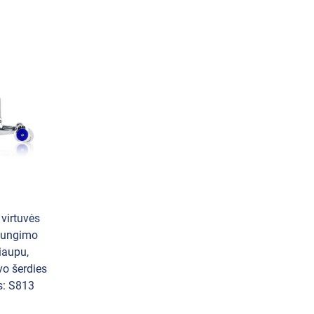
 virtuvės
rjungimo
čiaupu,
o šerdies
s: S813