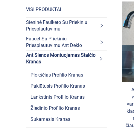
VISI PRODUKTAI
Sieninė Faulketo Su Priekiniu
Priesplautuvimu
Faucet Su Priekiniu
Priesplautuvimu Ant Deklo
Ant Sienos Montuojamas Stalčio
Kranas
Plokščias Profilio Kranas
Paklūtusis Profilio Kranas
A
v
Lankstinis Profilio Kranas
var
Žiedinio Profilio Kranas
kla
Sukamasis Kranas
čia