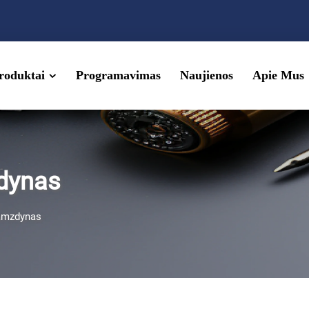
roduktai
Programavimas
Naujienos
Apie Mus
dynas
amzdynas