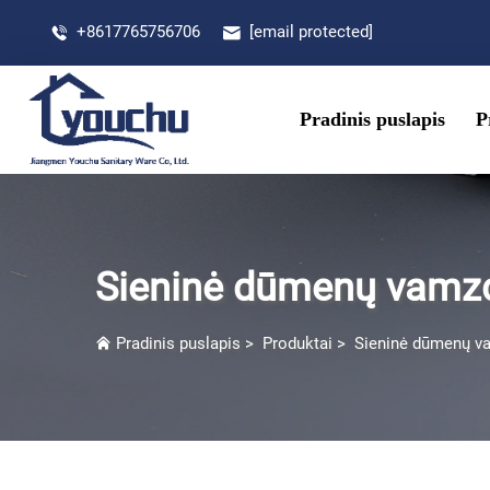
+8617765756706
[email protected]
Pradinis puslapis
P
Sieninė dūmenų vamz
Pradinis puslapis
>
Produktai
>
Sieninė dūmenų v