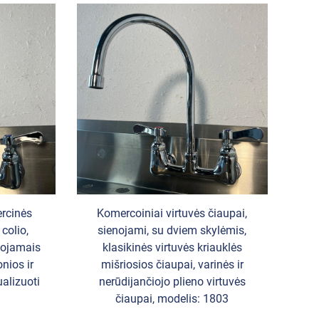
rcinės
Komercoiniai virtuvės čiaupai,
 colio,
sienojami, su dviem skylėmis,
enojamais
klasikinės virtuvės kriauklės
nios ir
mišriosios čiaupai, varinės ir
ualizuoti
nerūdijančiojo plieno virtuvės
čiaupai, modelis: 1803