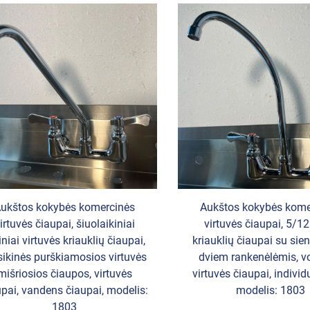
ukštos kokybės komercinės
Aukštos kokybės kome
irtuvės čiaupai, šiuolaikiniai
virtuvės čiaupai, 5/12
iniai virtuvės kriauklių čiaupai,
kriauklių čiaupai su si
sikinės purškiamosios virtuvės
dviem rankenėlėmis, vo
mišriosios čiaupos, virtuvės
virtuvės čiaupai, individ
upai, vandens čiaupai, modelis:
modelis: 1803
1803