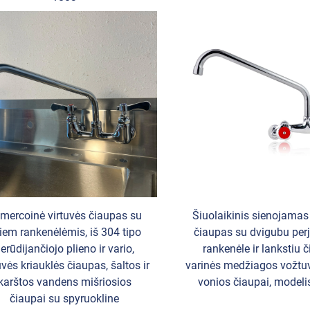
mercoinė virtuvės čiaupas su
Šiuolaikinis sienojamas
iem rankenėlėmis, iš 304 tipo
čiaupas su dvigubu pe
erūdijančiojo plieno ir vario,
rankenėle ir lankstiu 
uvės kriauklės čiaupas, šaltos ir
varinės medžiagos vožtuv
karštos vandens mišriosios
vonios čiaupai, modeli
čiaupai su spyruokline