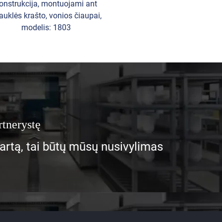
onstrukcija, montuojami ant
iauklės krašto, vonios čiaupai,
modelis: 1803
rtnerystę
 kartą, tai būtų mūsų nusivylimas