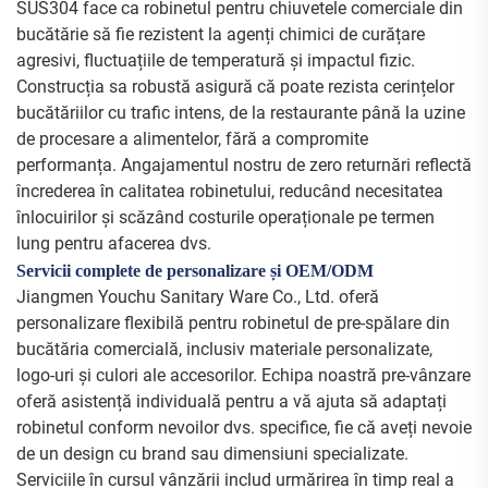
SUS304 face ca robinetul pentru chiuvetele comerciale din
bucătărie să fie rezistent la agenți chimici de curățare
agresivi, fluctuațiile de temperatură și impactul fizic.
Construcția sa robustă asigură că poate rezista cerințelor
bucătăriilor cu trafic intens, de la restaurante până la uzine
de procesare a alimentelor, fără a compromite
performanța. Angajamentul nostru de zero returnări reflectă
încrederea în calitatea robinetului, reducând necesitatea
înlocuirilor și scăzând costurile operaționale pe termen
lung pentru afacerea dvs.
Servicii complete de personalizare și OEM/ODM
Jiangmen Youchu Sanitary Ware Co., Ltd. oferă
personalizare flexibilă pentru robinetul de pre-spălare din
bucătăria comercială, inclusiv materiale personalizate,
logo-uri și culori ale accesorilor. Echipa noastră pre-vânzare
oferă asistență individuală pentru a vă ajuta să adaptați
robinetul conform nevoilor dvs. specifice, fie că aveți nevoie
de un design cu brand sau dimensiuni specializate.
Serviciile în cursul vânzării includ urmărirea în timp real a