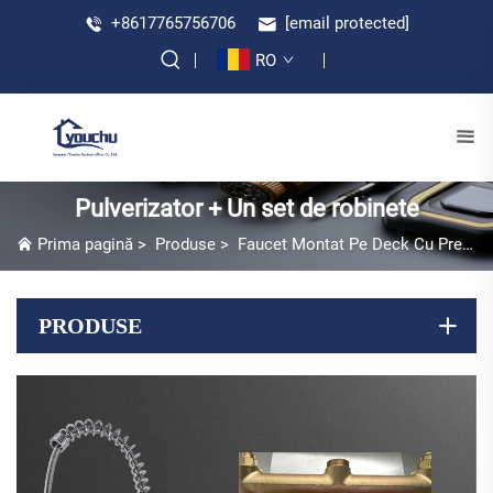
+8617765756706
[email protected]
RO
Pulverizator + Un set de robinete
Prima pagină
>
Produse
>
Faucet Montat Pe Deck Cu Prelucrare Prelivată
PRODUSE