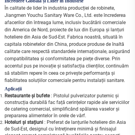
Încredere Globală și Lider în Industrie
În calitate de lider în industria producției de robinete,
Jiangmen Youchu Sanitary Ware Co., Ltd. este încrederea
afacerilor din întreaga lume, inclusiv bucătării comerciale
din America de Nord, proiecte de lux din Europa și lanțuri
hoteliere din Asia de Sud-Est. Fabrica noastră, situată în
capitala robinetelor din China, produce produse de înaltă
calitate care respectă standardele internaționale, asigurând
compatibilitatea și conformitatea pe piețe diverse. Prin
accentul pus pe inovație și satisfacția clienților, continuăm
să stabilim repere în ceea ce privește performanța și
fiabilitatea soluțiilor comerciale pentru instalații sanitare.
Aplicații
Restaurante și bufete
: Pistolul pulverizator puternic și
construcția durabilă fac față cerințelor rapide ale serviciilor
de catering comercial, simplificând spălarea vaselor și
prepararea alimentelor în orele de vârf.
Hoteluri și stațiuni
: Preferat de lanțurile hoteliere din Asia
de Sud-Est, designul cu întreținere minimă și finisajul