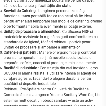
elegant cromat completează bucătăriile pentru oaspeți,
sălile de banchete și facilitățile din stațiuni.
Servicii de Catering
: Lungimea personalizabilă și
funcționalitatea portabilă fac ca robinetul să fie ideal
pentru amenajări temporare sau mobile de catering, oferind
o performanță fiabilă la evenimente și locații externe.
Unități de procesare a alimentelor
: Certificarea NSF și
materialele rezistente la rugină asigură conformitatea cu
standardele de igienă, făcând robinetul potrivit pentru
unități de procesare și ambalare a alimentelor.
Cafenele și patiserii
: Mânerelor ergonomice și controlul
precis al temperaturii sprijină nevoile specializate ale
preparării cafelei, coacerii și producției mici de alimente.
Bucătării industriale
: Construcția din oțel inoxidabil gros
SUS304 și alamă rezistă la utilizare intensă și agenți de
curățare agresivi, făcându-l o alegere durabilă pentru
bucătării și depozite industriale.
Robinetul Pre-Spălare pentru Chiuvetă de Bucătărie
Comercială de la Jiangmen Youchu Sanitary Ware Co., Ltd.
este mai mult decât un obiect sanitare — este un activ