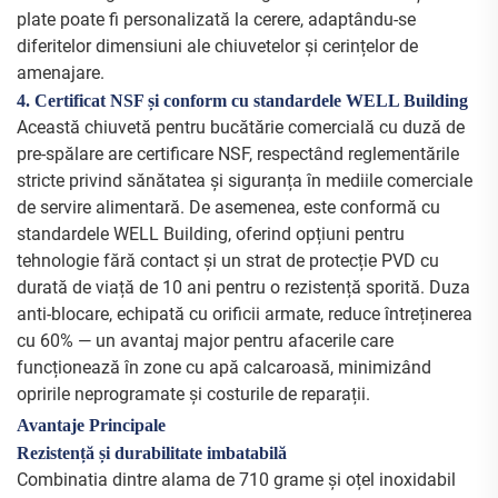
plate poate fi personalizată la cerere, adaptându-se
diferitelor dimensiuni ale chiuvetelor și cerințelor de
amenajare.
4. Certificat NSF și conform cu standardele WELL Building
Această chiuvetă pentru bucătărie comercială cu duză de
pre-spălare are certificare NSF, respectând reglementările
stricte privind sănătatea și siguranța în mediile comerciale
de servire alimentară. De asemenea, este conformă cu
standardele WELL Building, oferind opțiuni pentru
tehnologie fără contact și un strat de protecție PVD cu
durată de viață de 10 ani pentru o rezistență sporită. Duza
anti-blocare, echipată cu orificii armate, reduce întreținerea
cu 60% — un avantaj major pentru afacerile care
funcționează în zone cu apă calcaroasă, minimizând
opririle neprogramate și costurile de reparații.
Avantaje Principale
Rezistență și durabilitate imbatabilă
Combinatia dintre alama de 710 grame și oțel inoxidabil