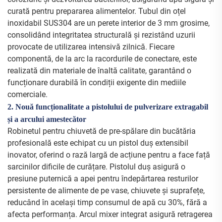
curată pentru prepararea alimentelor. Tubul din oțel
inoxidabil SUS304 are un perete interior de 3 mm grosime,
consolidând integritatea structurală și rezistând uzurii
provocate de utilizarea intensivă zilnică. Fiecare
componentă, de la arc la racordurile de conectare, este
realizată din materiale de înaltă calitate, garantând o
funcționare durabilă în condiții exigente din mediile
comerciale.
2. Nouă funcționalitate a pistolului de pulverizare extragabil
și a arcului amestecător
Robinetul pentru chiuvetă de pre-spălare din bucătăria
profesională este echipat cu un pistol duș extensibil
inovator, oferind o rază largă de acțiune pentru a face față
sarcinilor dificile de curățare. Pistolul duș asigură o
presiune puternică a apei pentru îndepărtarea resturilor
persistente de alimente de pe vase, chiuvete și suprafețe,
reducând în același timp consumul de apă cu 30%, fără a
afecta performanța. Arcul mixer integrat asigură retragerea