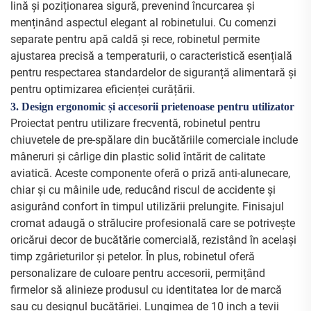
lină și poziționarea sigură, prevenind încurcarea și
menținând aspectul elegant al robinetului. Cu comenzi
separate pentru apă caldă și rece, robinetul permite
ajustarea precisă a temperaturii, o caracteristică esențială
pentru respectarea standardelor de siguranță alimentară și
pentru optimizarea eficienței curățării.
3. Design ergonomic și accesorii prietenoase pentru utilizator
Proiectat pentru utilizare frecventă, robinetul pentru
chiuvetele de pre-spălare din bucătăriile comerciale include
mâneruri și cârlige din plastic solid întărit de calitate
aviatică. Aceste componente oferă o priză anti-alunecare,
chiar și cu mâinile ude, reducând riscul de accidente și
asigurând confort în timpul utilizării prelungite. Finisajul
cromat adaugă o strălucire profesională care se potrivește
oricărui decor de bucătărie comercială, rezistând în același
timp zgârieturilor și petelor. În plus, robinetul oferă
personalizare de culoare pentru accesorii, permițând
firmelor să alinieze produsul cu identitatea lor de marcă
sau cu designul bucătăriei. Lungimea de 10 inch a țevii