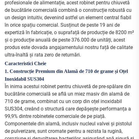
profesionale de alimentație, acest robinet pentru chiuvetă
de bucătărie comercială combină o construcție robustă cu
un design intuitiv, devenind astfel un element central fiabil
în orice spațiu comercial. Susținut de peste 19 ani de
expertiză în fabricație, o suprafață de producție de 8200 m²
și o producție anuală de peste 376.000 de unități, acest
produs este dovada angajamentului nostru față de calitate
ultra-înaltă și rata zero de returnări.
Caracteristici Cheie
1. Construcție Premium din Alamă de 710 de grame și Oțel
Inoxidabil SUS304
În inima acestui robinet pentru chiuvetă de pre-spălare din
bucătărie comercială se află un miez masiv din alamă de
710 de grame, combinat cu un corp din oțel inoxidabil
SUS304, creând o structură care depășește performanța a
99,9% dintre robinetele comerciale de pe piață.
Componentele din alamă, inclusiv nucleul valvei și pistolul
de pulverizare, sunt cromate pentru a rezista la rugină,
coroziune și dezvoltarea bacteriilor, asigurând apă sigură și