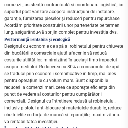
comenzii, asistență contractuală și coordonare logistică, iar
suportul post-vânzare acoperă instrucțiuni de instalare,
garanție, furnizarea pieselor și reduceri pentru repurchase.
Acordăm prioritate construirii unor parteneriate pe termen
lung, asigurându-vă sprijin complet pentru investiția dvs.
Performanță rentabilă și ecologică
Designul cu economie de apă al robinetului pentru chiuvete
din bucătăriile comerciale ajută afacerile să reducă
costurile utilităților, minimizând în același timp impactul
asupra mediului. Reducerea cu 30% a consumului de apă
se traduce prin economii semnificative în timp, mai ales
pentru operațiunile cu volum mare. Sunt disponibile
reduceri la comenzi mari, ceea ce sporește eficiența din
punct de vedere al costurilor pentru cumpărătorii
comerciali. Designul cu întreținere redusă al robinetului,
inclusiv pistolul anti-blocare și materialele durabile, reduce
cheltuielile cu forța de muncă și reparațiile, maximizându-
vă rentabilitatea investiției.