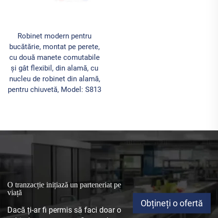
Robinet modern pentru
bucătărie, montat pe perete,
cu două manete comutabile
și gât flexibil, din alamă, cu
nucleu de robinet din alamă,
pentru chiuvetă, Model: S813
O tranzacție inițiază un parteneriat pe
viață
Obțineți o ofertă
Dacă ți-ar fi permis să faci doar o