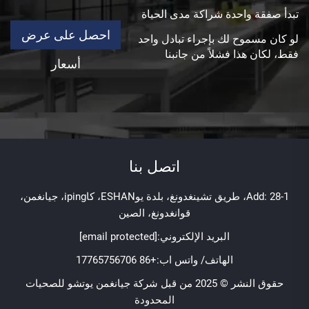
تبدأ صفقة واحدة شراكة مدى الحياة
احصل على عرض
لو كان مسموح لك بإجراء تبادل واحد
فقط، لكان هذا فشلاً من جانبنا
أسعار
اتصل بنا
Add: 28-1، طريق تشينغدونغ، بلدة يوESHAN، كاiping، جيانغمن،
قوانغدونغ، الصين
البريد الإلكتروني:
[email protected]
الهاتف/ واتس اب:
+86 17765756706
حقوق النشر © 2025 من قبل شركة جيانغمن يوتشو للصحيات
المحدودة