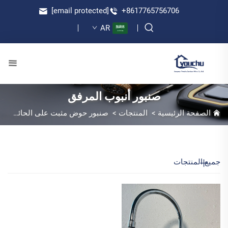
[email protected]
+8617765756706
AR
صنبور أنبوب المرفق
الصفحة الرئيسية
>
المنتجات
>
صنبور حوض مثبت على الحائط
>
ص
جميع المنتجات