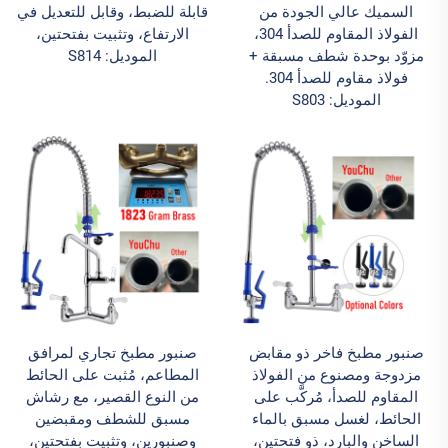
السميك عالي الجودة من
قابلة للضبط، وقابل للتعديل في
الفولاذ المقاوم للصدأ 304،
الارتفاع، وتثبيت بفتحتين،
مزوّد بوحدة شطف مسبقة +
الموديل: S814
فولاذ مقاوم للصدأ 304.
الموديل: S803
صنبور مطبخ فاخر ذو مقابض
صنبور مطبخ تجاري لمرافق
مزدوجة ومصنوع من الفولاذ
المطاعم، مُثبت على الحائط
المقاوم للصدأ، مُركَّب على
من النوع القصير، مع رشاش
الحائط، لغسل مسبق بالماء
مسبق للشطف ومقبضين
الساخن والبارد، ذو فتحتين،
وصنبورين، وتثبيت بفتحتين،