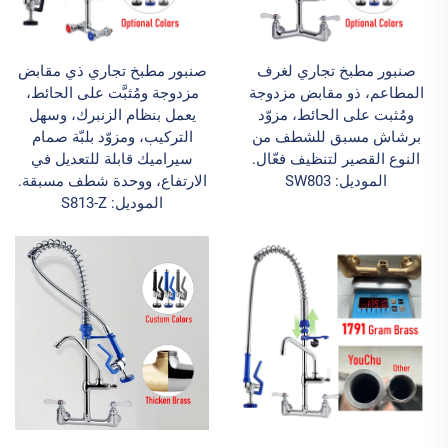
صنبور مطبخ تجاري لغرف
صنبور مطبخ تجاري ذي مقابض
المطاعم، ذو مقابض مزدوجة
مزدوجة ومُثبَّت على الحائط،
ومُثبت على الحائط، مزوّد
يعمل بنظام الزنبرك، وسهل
برشاش مسبق للشطف من
التركيب، ومزوّد بلبّة صمام
النوع القصير لتنظيف فعّال.
سيراميك قابلة للتعديل في
الموديل: SW803
الارتفاع، ووحدة شطف مسبقة.
الموديل: S813-Z