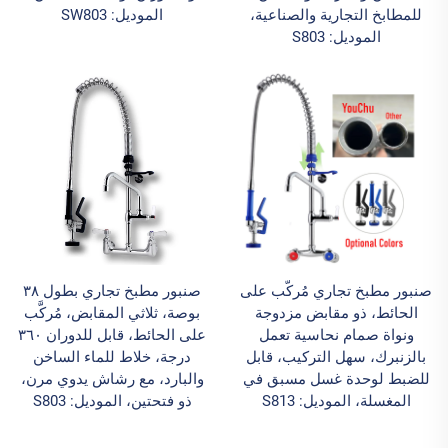
للمطابخ التجارية والصناعية،
الموديل: SW803
الموديل: S803
صنبور مطبخ تجاري مُركَّب على
صنبور مطبخ تجاري بطول ٣٨
الحائط، ذو مقابض مزدوجة
بوصة، ثلاثي المقابض، مُركَّب
ونواة صمام نحاسية تعمل
على الحائط، قابل للدوران ٣٦٠
بالزنبرك، سهل التركيب، قابل
درجة، خلاط للماء الساخن
للضبط لوحدة غسل مسبق في
والبارد، مع رشاش يدوي مرن،
المغسلة، الموديل: S813
ذو فتحتين، الموديل: S803