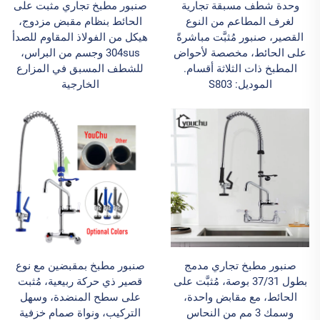
وحدة شطف مسبقة تجارية
صنبور مطبخ تجاري مثبت على
لغرف المطاعم من النوع
الحائط بنظام مقبض مزدوج،
القصير، صنبور مُثبَّت مباشرةً
هيكل من الفولاذ المقاوم للصدأ
على الحائط، مخصصة لأحواض
304sus وجسم من البراس،
المطبخ ذات الثلاثة أقسام.
للشطف المسبق في المزارع
الموديل: S803
الخارجية
صنبور مطبخ تجاري مدمج
صنبور مطبخ بمقبضين مع نوع
بطول 37/31 بوصة، مُثبَّت على
قصير ذي حركة ربيعية، مُثبت
الحائط، مع مقابض واحدة،
على سطح المنضدة، وسهل
وسمك 3 مم من النحاس
التركيب، ونواة صمام خزفية