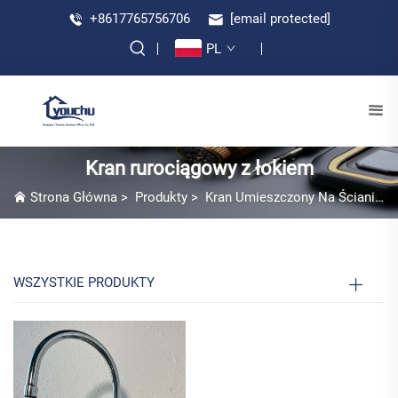
+8617765756706
[email protected]
PL
Kran rurociągowy z łokiem
Strona Główna
>
Produkty
>
Kran Umieszczony Na Ścianie
WSZYSTKIE PRODUKTY