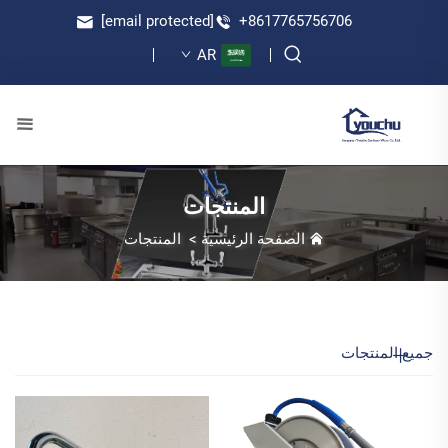
[email protected]
+8617765756706
AR
المنتجات
الصفحة الرئيسية
>
المنتجات
جميع المنتجات