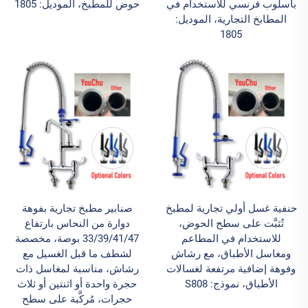
بأسلوب فرنسي للاستخدام في
حوض للمطبخ، الموديل: 1805
المطابخ التجارية، الموديل:
1805
حنفية غسل أولي تجارية لمطبخ
صنابير مطبخ تجارية بفوهة
تُثبَّت على سطح الحوض،
دوارة من النحاس بارتفاع
للاستخدام في المطاعم
33/39/41/47 بوصة، مخصصة
ومغاسل الأطباق، مع رشاش
لشطف ما قبل الغسيل مع
وفوهة إضافية مرتفعة لغسالات
رشاش، مناسبة لمغاسل ذات
الأطباق، نموذج: S808
حجرة واحدة أو اثنتين أو ثلاث
حجرات، مُركَّبة على سطح