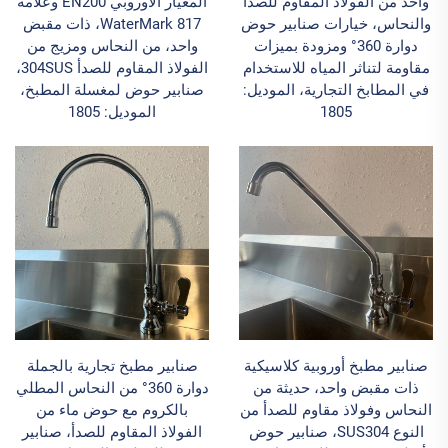
واحد من الفولاذ المقاوم للصدأ
المعيار الأوروبي EN200 وعلامة
والنحاس، خيارات صنابير حوض
WaterMark 817، ذات مقبض
دوارة 360° ومزودة بميزات
واحد، من النحاس ومزيج من
مقاومة لتناثر المياه للاستخدام
الفولاذ المقاوم للصدأ 304SUS،
في المطابخ التجارية، الموديل:
صنابير حوض لمغسلة المطبخ،
1805
الموديل: 1805
صنابير مطبخ أوروبية كلاسيكية
صنابير مطبخ تجارية بالجملة
ذات مقبض واحد، حديثة من
دوارة 360° من النحاس المطلي
النحاس وفولاذ مقاوم للصدأ من
بالكروم مع حوض ماء من
النوع SUS304، صنابير حوض
الفولاذ المقاوم للصدأ، صنابير