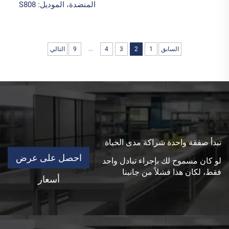
المنضدة، الموديل: S808
...
السابق
1
2
3
4
9
التالي
تبدأ صفقة واحدة شراكة مدى الحياة
احصل على عرض
لو كان مسموح لك بإجراء تبادل واحد
فقط، لكان هذا فشلاً من جانبنا
أسعار