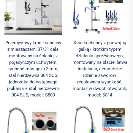
Przemysłowy kran kuchenny
Kran kuchenny z podwójną
z mieszaczem, 37/31 cala,
gałką i krótkim typem
montowany na ścianie, z
działania sprężynowego,
pojedynczym uchwytem,
montowany na blacie, łatwa
grubość mosiądzu 3 mm,
instalacja, ceramiczne
stal nierdzewna 304 SUS,
rdzenie zaworów,
jednostka do wstępnego
regulowana wysokość,
płukania + stal nierdzewna
montaż w dwóch otworach,
304 SUS, model: S803
model: S814