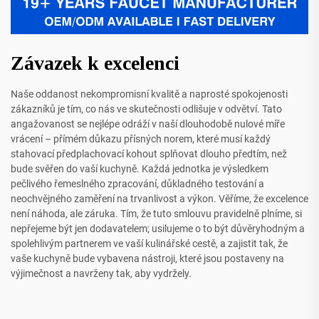
Závazek k excelenci
Naše oddanost nekompromisní kvalitě a naprosté spokojenosti
zákazníků je tím, co nás ve skutečnosti odlišuje v odvětví. Tato
angažovanost se nejlépe odráží v naší dlouhodobě nulové míře
vrácení – přímém důkazu přísných norem, které musí každý
stahovací předplachovací kohout splňovat dlouho předtím, než
bude svěřen do vaší kuchyně. Každá jednotka je výsledkem
pečlivého řemeslného zpracování, důkladného testování a
neochvějného zaměření na trvanlivost a výkon. Věříme, že excelence
není náhoda, ale záruka. Tím, že tuto smlouvu pravidelně plníme, si
nepřejeme být jen dodavatelem; usilujeme o to být důvěryhodným a
spolehlivým partnerem ve vaší kulinářské cestě, a zajistit tak, že
vaše kuchyně bude vybavena nástroji, které jsou postaveny na
výjimečnost a navrženy tak, aby vydržely.