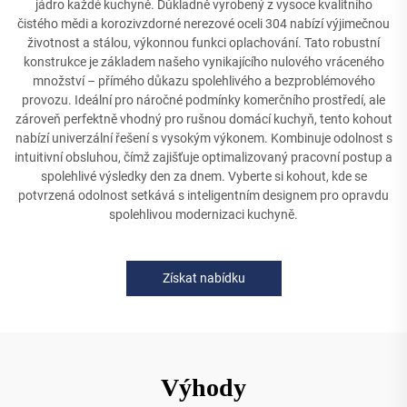
jádro každé kuchyně. Důkladně vyrobený z vysoce kvalitního
čistého mědi a korozivzdorné nerezové oceli 304 nabízí výjimečnou
životnost a stálou, výkonnou funkci oplachování. Tato robustní
konstrukce je základem našeho vynikajícího nulového vráceného
množství – přímého důkazu spolehlivého a bezproblémového
provozu. Ideální pro náročné podmínky komerčního prostředí, ale
zároveň perfektně vhodný pro rušnou domácí kuchyň, tento kohout
nabízí univerzální řešení s vysokým výkonem. Kombinuje odolnost s
intuitivní obsluhou, čímž zajišťuje optimalizovaný pracovní postup a
spolehlivé výsledky den za dnem. Vyberte si kohout, kde se
potvrzená odolnost setkává s inteligentním designem pro opravdu
spolehlivou modernizaci kuchyně.
Získat nabídku
Výhody