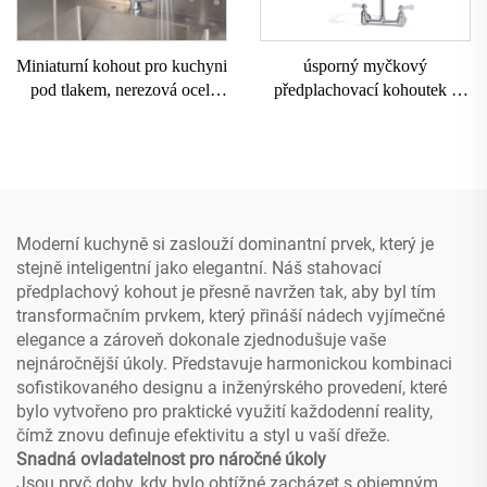
Miniaturní kohout pro kuchyni
úsporný myčkový
pod tlakem, nerezová ocel,
předplachovací kohoutek s
pružina, profesionální
otočným čtyřcestným
předmycí kohout pro kuchyni,
systémem Wels pro
myčku, restauraci, veřejné
průmyslové použití, sestupný
zařízení
kuchyňský kohout bez
zásuvky
Moderní kuchyně si zaslouží dominantní prvek, který je
stejně inteligentní jako elegantní. Náš stahovací
předplachový kohout je přesně navržen tak, aby byl tím
transformačním prvkem, který přináší nádech vyjímečné
elegance a zároveň dokonale zjednodušuje vaše
nejnáročnější úkoly. Představuje harmonickou kombinaci
sofistikovaného designu a inženýrského provedení, které
bylo vytvořeno pro praktické využití každodenní reality,
čímž znovu definuje efektivitu a styl u vaší dřeže.
Snadná ovladatelnost pro náročné úkoly
Jsou pryč doby, kdy bylo obtížné zacházet s objemným