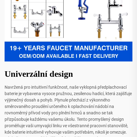
Univerzální design
Navržená pro intuitivní funkčnost, naše vyklopná předplachovací
baterie je vybavena vysoce pružnou, zesílenou hadicí, která zajišťuje
výjimečný dosah a pohyb. Plynule přechází z výkonného
směrovaného proudění určeného k oplachování nádobí na
rovnoměrný přívod vody pro plnění hrnců a snadno se tak
přizpůsobuje každému vašemu úkolu. Tento promyšlený design
proměňuje vaši umyvající linku ve všestranné pracovní stanoviště,
kde baterie intuitivně vyhovuje vašim potřebám, nikoli je omezuje.