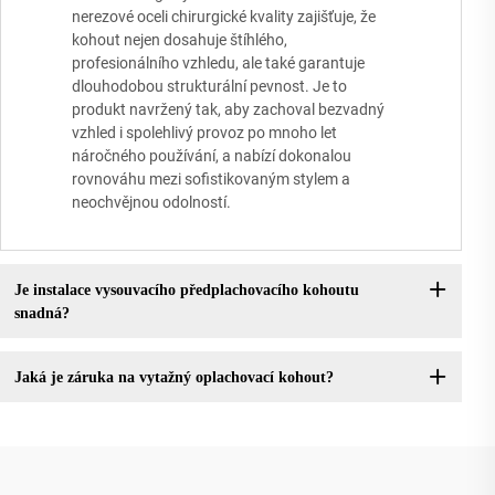
nerezové oceli chirurgické kvality zajišťuje, že
kohout nejen dosahuje štíhlého,
profesionálního vzhledu, ale také garantuje
dlouhodobou strukturální pevnost. Je to
produkt navržený tak, aby zachoval bezvadný
vzhled i spolehlivý provoz po mnoho let
náročného používání, a nabízí dokonalou
rovnováhu mezi sofistikovaným stylem a
neochvějnou odolností.
Je instalace vysouvacího předplachovacího kohoutu
snadná?
Jaká je záruka na vytažný oplachovací kohout?