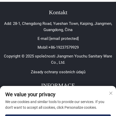
Kontakt
Add: 28-1, Chengdong Road, Yueshan Town, Kaiping, Jiangmen,
Guangdong, Čína
E-mail:
[email protected]
Mobil:
+86-19237579929
Copyright © 2025 společnosti Jiangmen Youchu Sanitary Ware
Co., Ltd.
Zásady ochrany osobních údajů
INFORMACE
We value your privacy
Zaregistrujte se, abyste obdrželi naši týdenní novinu
We use cookies and similar tools to provide our services. If you
don't want to accept all cookies, click Personalize cookies.