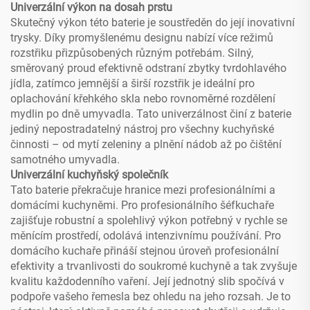
Univerzální výkon na dosah prstu
Skutečný výkon této baterie je soustředěn do její inovativní
trysky. Díky promyšlenému designu nabízí více režimů
rozstřiku přizpůsobených různým potřebám. Silný,
směrovaný proud efektivně odstraní zbytky tvrdohlavého
jídla, zatímco jemnější a širší rozstřik je ideální pro
oplachování křehkého skla nebo rovnoměrné rozdělení
mydlin po dně umyvadla. Tato univerzálnost činí z baterie
jediný nepostradatelný nástroj pro všechny kuchyňské
činnosti – od mytí zeleniny a plnění nádob až po čištění
samotného umyvadla.
Univerzální kuchyňský společník
Tato baterie překračuje hranice mezi profesionálními a
domácími kuchyněmi. Pro profesionálního šéfkuchaře
zajišťuje robustní a spolehlivý výkon potřebný v rychle se
měnícím prostředí, odolává intenzivnímu používání. Pro
domácího kuchaře přináší stejnou úroveň profesionální
efektivity a trvanlivosti do soukromé kuchyně a tak zvyšuje
kvalitu každodenního vaření. Její jednotný slib spočívá v
podpoře vašeho řemesla bez ohledu na jeho rozsah. Je to