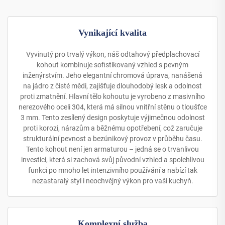
Vynikající kvalita
Vyvinutý pro trvalý výkon, náš odtahový předplachovací
kohout kombinuje sofistikovaný vzhled s pevným
inženýrstvím. Jeho elegantní chromová úprava, nanášená
na jádro z čisté mědi, zajišťuje dlouhodobý lesk a odolnost
proti zmatnění. Hlavní tělo kohoutu je vyrobeno z masivního
nerezového oceli 304, která má silnou vnitřní stěnu o tloušťce
3 mm. Tento zesílený design poskytuje výjimečnou odolnost
proti korozi, nárazům a běžnému opotřebení, což zaručuje
strukturální pevnost a bezúnikový provoz v průběhu času.
Tento kohout není jen armaturou – jedná se o trvanlivou
investici, která si zachová svůj původní vzhled a spolehlivou
funkci po mnoho let intenzivního používání a nabízí tak
nezastaralý styl i neochvějný výkon pro vaši kuchyň.
Komplexní služba