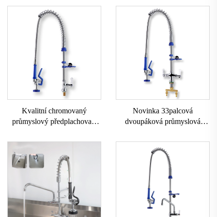
Kvalitní chromovaný
Novinka 33palcová
průmyslový předplachovací
dvoupáková průmyslová
ventil s výsuvnou tryskou a
předplachovací baterie s
dvěma páky, stolní montáž,
výsuvnou tryskou, kuchyňské
otočné baterie pro kuchyňské
baterie pro míšení teplé a
dřezy
studené vody v hotelech