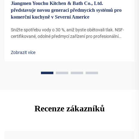
Jiangmen Youchu Kitchen & Bath Co., Ltd.
představuje novou generaci předmycích systémů pro
komerční kuchyně v Severní Americe
Snižte spotřebu vody o 30 %, aniž byste obětovali tlak. NSF-
certifikované, odolné předmycí zařízení pro profesionální
kuchyně nyní k dispozici s objemovými slevami. Dozvědět se
více.
Zobrazit více
Recenze zákazníků