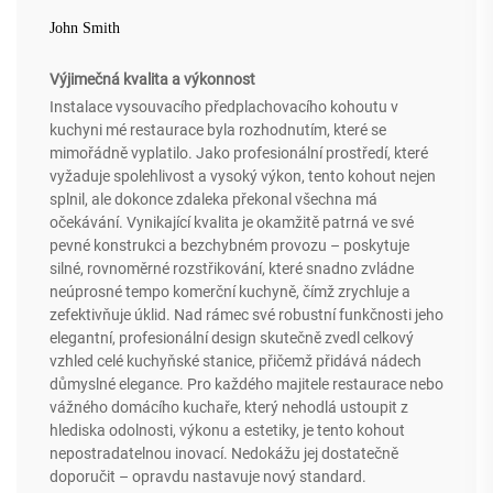
John Smith
Výjimečná kvalita a výkonnost
Instalace vysouvacího předplachovacího kohoutu v
kuchyni mé restaurace byla rozhodnutím, které se
mimořádně vyplatilo. Jako profesionální prostředí, které
vyžaduje spolehlivost a vysoký výkon, tento kohout nejen
splnil, ale dokonce zdaleka překonal všechna má
očekávání. Vynikající kvalita je okamžitě patrná ve své
pevné konstrukci a bezchybném provozu – poskytuje
silné, rovnoměrné rozstřikování, které snadno zvládne
neúprosné tempo komerční kuchyně, čímž zrychluje a
zefektivňuje úklid. Nad rámec své robustní funkčnosti jeho
elegantní, profesionální design skutečně zvedl celkový
vzhled celé kuchyňské stanice, přičemž přidává nádech
důmyslné elegance. Pro každého majitele restaurace nebo
vážného domácího kuchaře, který nehodlá ustoupit z
hlediska odolnosti, výkonu a estetiky, je tento kohout
nepostradatelnou inovací. Nedokážu jej dostatečně
doporučit – opravdu nastavuje nový standard.