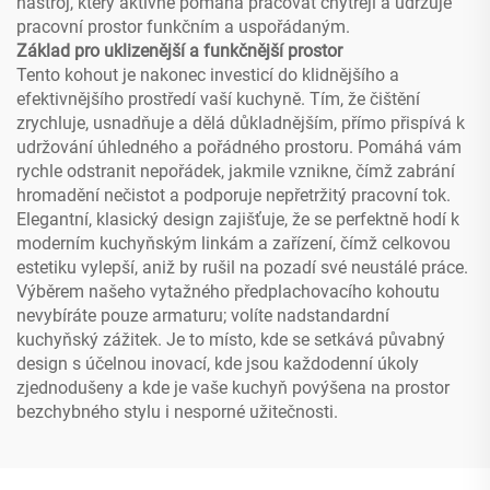
nástroj, který aktivně pomáhá pracovat chytřeji a udržuje
pracovní prostor funkčním a uspořádaným.
Základ pro uklizenější a funkčnější prostor
Tento kohout je nakonec investicí do klidnějšího a
efektivnějšího prostředí vaší kuchyně. Tím, že čištění
zrychluje, usnadňuje a dělá důkladnějším, přímo přispívá k
udržování úhledného a pořádného prostoru. Pomáhá vám
rychle odstranit nepořádek, jakmile vznikne, čímž zabrání
hromadění nečistot a podporuje nepřetržitý pracovní tok.
Elegantní, klasický design zajišťuje, že se perfektně hodí k
moderním kuchyňským linkám a zařízení, čímž celkovou
estetiku vylepší, aniž by rušil na pozadí své neustálé práce.
Výběrem našeho vytažného předplachovacího kohoutu
nevybíráte pouze armaturu; volíte nadstandardní
kuchyňský zážitek. Je to místo, kde se setkává půvabný
design s účelnou inovací, kde jsou každodenní úkoly
zjednodušeny a kde je vaše kuchyň povýšena na prostor
bezchybného stylu i nesporné užitečnosti.