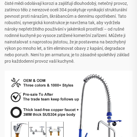
čisté mědi odolávají korozi a zajišťují dlouhodobý, netečný provoz,
zatímco tělo z nerezové oceli 304 poskytuje vynikající strukturální
pevnost proti nárazům, škrábancům a dennímu opotřebení. Tato
robustní, synergická konstrukce je navržena tak, aby vydržela
nároky nepřetržitého používání v jakémkoli prostředí – od rušné
rodinné kuchyně po vysoce zatížené komerční zařízení. Můžete ji
nainstalovat s naprostou jistotou, že je postavena na bezchybný
výkon po mnoho let, a tím eliminovat obavy z kapání, degradace
nebo poruch. Není to jen armatura; je to zásadně spolehlivý základ
pro každodenní provoz vaší kuchyně.