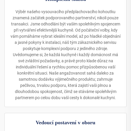
Výběr našeho vysouvacího předplachovacího kohoutku
znamená začátek podporovaného partnerství, nikoli pouze
transakci. Jsme odhodláni být vaším spolehlivým spojencem
při vytváření efektivnější kuchyně. Od počáteční volby, kdy
vám pomáháme vybrat ideální model, až po hladké objednání
a jasné pokyny k instalaci, náš tým zákaznického servisu
poskytuje komplexní podporu z jediného zdroje.
Uvědomujeme si, že každá kuchyně i každý domácnost má
své zvláštní požadavky, a právě proto klade důraz na
individuální řešení a rychlou pomoc přizpůsobenou vaší
konkrétní situaci. Naše angažovanost sahá daleko za
samotnou dodávku výjimečného produktu; zahrnuje
pečlivou, trvalou podporu, která zajistí vaši plnou a
dlouhodobou spokojenost, čímž se stáváme spolehlivým
partnerem po celou dobu vaší cesty k dokonalé kuchyni.
Vedoucí postavení v oboru