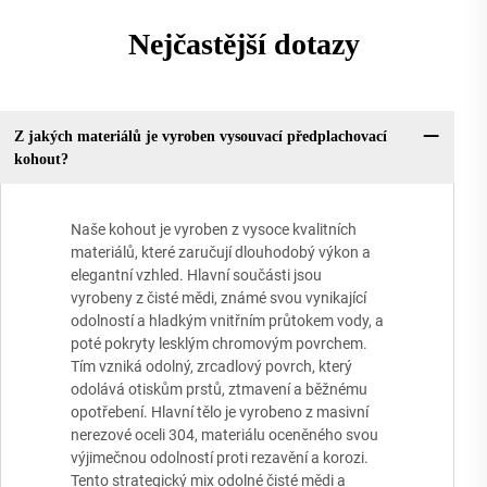
Nejčastější dotazy
Z jakých materiálů je vyroben vysouvací předplachovací
kohout?
Naše kohout je vyroben z vysoce kvalitních
materiálů, které zaručují dlouhodobý výkon a
elegantní vzhled. Hlavní součásti jsou
vyrobeny z čisté mědi, známé svou vynikající
odolností a hladkým vnitřním průtokem vody, a
poté pokryty lesklým chromovým povrchem.
Tím vzniká odolný, zrcadlový povrch, který
odolává otiskům prstů, ztmavení a běžnému
opotřebení. Hlavní tělo je vyrobeno z masivní
nerezové oceli 304, materiálu oceněného svou
výjimečnou odolností proti rezavění a korozi.
Tento strategický mix odolné čisté mědi a