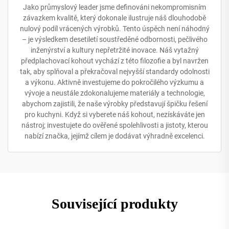
Jako průmyslový leader jsme definováni nekompromisním
závazkem kvalitě, který dokonale ilustruje náš dlouhodobě
nulový podíl vrácených výrobků. Tento úspěch není náhodný
– je výsledkem desetiletí soustředěné odbornosti, pečlivého
inženýrství a kultury nepřetržité inovace. Náš vytažný
předplachovací kohout vychází z této filozofie a byl navržen
tak, aby splňoval a překračoval nejvyšší standardy odolnosti
a výkonu. Aktivně investujeme do pokročilého výzkumu a
vývoje a neustále zdokonalujeme materiály a technologie,
abychom zajistili, že naše výrobky představují špičku řešení
pro kuchyni. Když si vyberete náš kohout, nezískáváte jen
nástroj; investujete do ověřené spolehlivosti a jistoty, kterou
nabízí značka, jejímž cílem je dodávat výhradně excelenci.
Související produkty