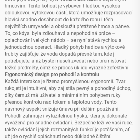
hrncovím. Tento kohout je vybaven hladkou vysokou
obloukovou výtokovou částí, která umožňuje rozprašovací
hlavici snadno dosáhnout do každého rohu i těch
největších umyvadel a obsloužit přetížené hrnce a pánve.
To, co kdysi byla zdlouhavá a nepohodlná práce –
oplachování velkých nádob – se nyní stává rychlou a
jednoduchou operací. Hladký pohyb hadice a výtokové
trubky zajišťuje, že voda dopadá přesně tam, kde ji
potřebujete, aniž byste museli zvedat nebo přemisťovat
těžké předměty, čímž se proces úklidu výrazně zefektivní.
Ergonomický design pro pohodlí a kontrolu
Každá interakce je řízena promyšlenou ergonomií. Tvar
rukojeti je intuitivní, aby zajistila pevný a pohodlný úchop,
díky čemuž má uživatel s minimálním pohybem ruky
přesnou kontrolu nad tokem a teplotou vody. Tento
návrhový aspekt snižuje únavu při delším používání.
Pohodlí zahrnuje i vytažitelnou trysku, která je dokonale
vyvážená pro snadné ovládání. Bezpečně leží ve vaší ruce,
takže ovládání jejích rozmanitých funkcí je potěšením, ať
už jde o rychlé opláchnutí nebo důkladné čištění.