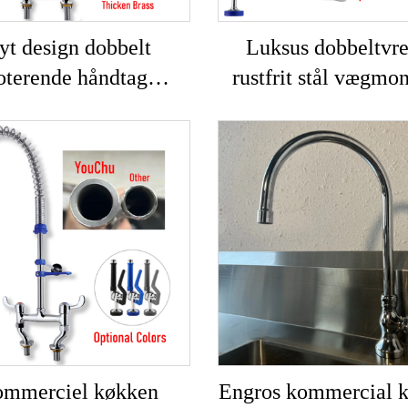
yt design dobbelt
Luksus dobbeltvre
oterende håndtag
rustfrit stål vægmon
monteret kommersiel
køkkenhane forud
envandhane træk ud
varmt/koldt vand 2
ne 304 rustfrit stål +
kommercial-industr
ing køkkenvaskhaner
køkkener
mmerciel køkken
Engros kommercial 