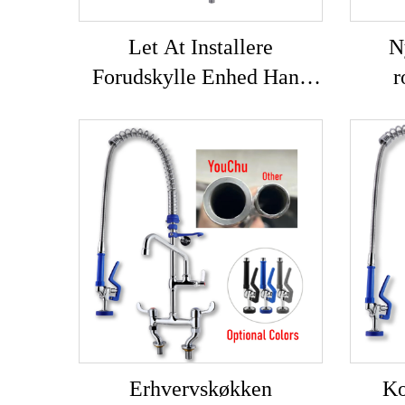
Let At Installere
N
Forudskylle Enhed Hane
r
Fjederaktion 38"
bord
Bordmonteret 12"
køkk
Professionel Hane
moder
Forudskylle Enhed Med
mess
Albue Køkken
Erhvervskøkken
Ko