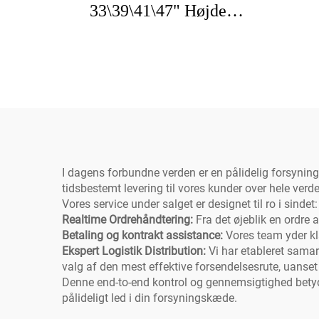
33\39\41\47" Højde
messing svingdyse
forudrengning med sprøjte
re
til 1/2/3 fag vask, dækket
sprø
monterbar
I dagens forbundne verden er en pålidelig forsyning
tidsbestemt levering til vores kunder over hele verd
Vores service under salget er designet til ro i sindet:
Realtime Ordrehåndtering:
Fra det øjeblik en ordre
Betaling og kontrakt assistance:
Vores team yder kl
Ekspert Logistik Distribution:
Vi har etableret samar
valg af den mest effektive forsendelsesrute, uanset 
Denne end-to-end kontrol og gennemsigtighed betyde
pålideligt led i din forsyningskæde.