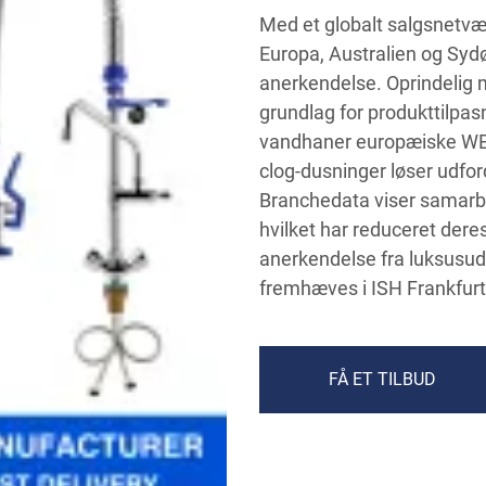
Med et globalt salgsnetvæ
Europa, Australien og Syd
anerkendelse. Oprindelig
grundlag for produkttilpas
vandhaner europæiske WEL
clog-dusninger løser udfor
Branchedata viser samarbe
hvilket har reduceret der
anerkendelse fra luksusudv
fremhæves i ISH Frankfurt
FÅ ET TILBUD