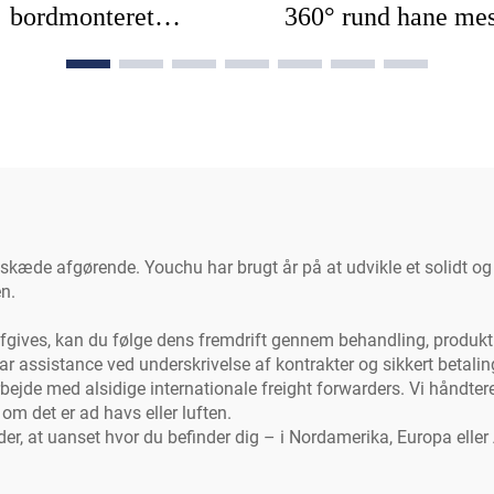
bordmonteret
360° rund hane me
forrensningshane
krom + rustfrit st
staurantvask haner
vandvask køkkenh
jtehaner med ekstra
vask haner til kø
stigestykke for
opvaskemaskine
skæde afgørende. Youchu har brugt år på at udvikle et solidt og 
en.
 afgives, kan du følge dens fremdrift gennem behandling, produkt
ar assistance ved underskrivelse af kontrakter og sikkert betalin
bejde med alsidige internationale freight forwarders. Vi håndter
om det er ad havs eller luften.
r, at uanset hvor du befinder dig – i Nordamerika, Europa eller