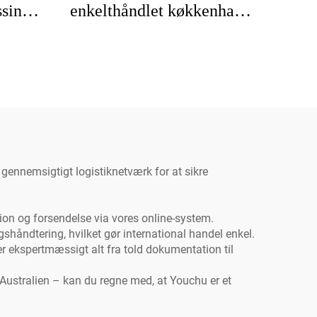
ssing
enkelthåndlet køkkenhane
rustf
ål
vask moderne messing
køkk
aner
SUS304 vask haner hane
kken
fransk stil til kommerciel
sprøj
brug i køkken
til
gennemsigtigt logistiknetværk for at sikre
ion og forsendelse via vores online-system.
gshåndtering, hvilket gør international handel enkel.
er ekspertmæssigt alt fra told dokumentation til
 Australien – kan du regne med, at Youchu er et