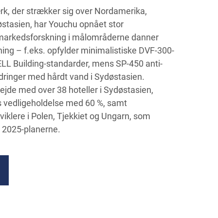
rk, der strækker sig over Nordamerika,
østasien, har Youchu opnået stor
 markedsforskning i målområderne danner
ning – f.eks. opfylder minimalistiske DVF-300-
L Building-standarder, mens SP-450 anti-
dringer med hårdt vand i Sydøstasien.
jde med over 38 hoteller i Sydøstasien,
es vedligeholdelse med 60 %, samt
iklere i Polen, Tjekkiet og Ungarn, som
 2025-planerne.