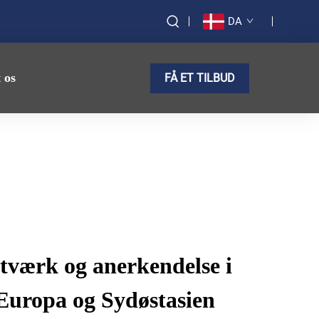
DA
 os
FÅ ET TILBUD
etværk og anerkendelse i
Europa og Sydøstasien