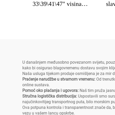
33\39\41\47" visina
sla
mjedičasta latica s okretom
radn
za prethodno ispiranje sa
sl
raspršivačem, slavine za
sudov
1/2/3 komornu umivaonik,
d
montaža na ploču
pri
U današnjem međusobno povezanom svijetu, pouzdan 
kako bi osigurao blagovremenu dostavu svojim klije
Naša usluga tijekom prodaje osmišljena je za mir 
Praćenje narudžbe u stvarnom vremenu:
Od trenutk
online sustava.
Pomoć oko plaćanja i ugovora:
Naš tim pruža jasn
Stručna logistička distribucija:
Uspostavili smo sur
najučinkovitijeg transportnog puta, bilo morskim pu
Ova potpuna kontrola i transparentnost znače da, be
vezu u vašem lancu opskrbe.