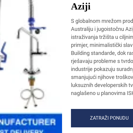
Aziji
S globalnom mrežom proda
Australiju i jugoistočnu Az
istraživanja tržišta u cilj
primjer, minimalistički s
Building standarde, dok ra
rješavaju probleme s tvrdo
industrije pokazuju suradnj
smanjujući njihove troškov
luksuznih developerskih tvr
naglašeno u planovima IS
ZATRAŽI PONUDU