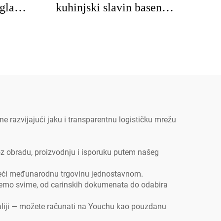
gla
kuhinjski slavin basena
nerđa
 hrp.
moderni mesing SUS304
kuhi
ajući
slavine za sudoper
opci
ne za
francuski stil za uporabu u
pr
lavine
komercijalnim kuhinjama
ko
nju
razvijajući jaku i transparentnu logističku mrežu
oz obradu, proizvodnju i isporuku putem našeg
ineći međunarodnu trgovinu jednostavnom.
jemo svime, od carinskih dokumenata do odabira
traliji — možete računati na Youchu kao pouzdanu