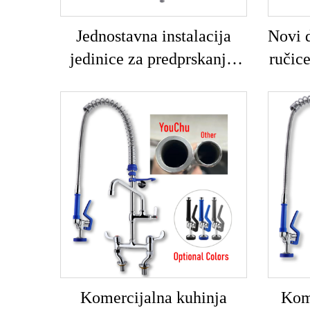
Jednostavna instalacija
Novi d
jedinice za predprskanje,
ručic
opružno djelovanje 38",
poslo
montaža na ploču, 12"
s izv
komercijalna slavina za
nehr
predprskanje s laktom za
mjedi
kuhinju
Komercijalna kuhinja
Kome