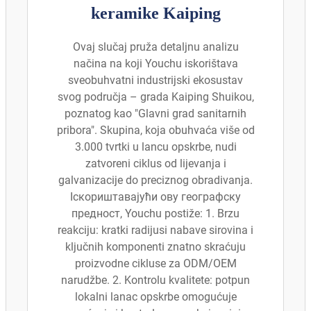
keramike Kaiping
Ovaj slučaj pruža detaljnu analizu
načina na koji Youchu iskorištava
sveobuhvatni industrijski ekosustav
svog područja – grada Kaiping Shuikou,
poznatog kao "Glavni grad sanitarnih
pribora". Skupina, koja obuhvaća više od
3.000 tvrtki u lancu opskrbe, nudi
zatvoreni ciklus od lijevanja i
galvanizacije do preciznog obradivanja.
Iскориштавајући ову географску
предност, Youchu postiže: 1. Brzu
reakciju: kratki radijusi nabave sirovina i
ključnih komponenti znatno skraćuju
proizvodne cikluse za ODM/OEM
narudžbe. 2. Kontrolu kvalitete: potpun
lokalni lanac opskrbe omogućuje