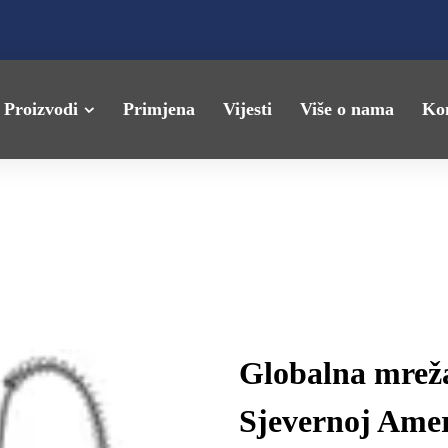
Proizvodi
Primjena
Vijesti
Više o nama
Kon
Globalna mreža
Sjevernoj Ameri