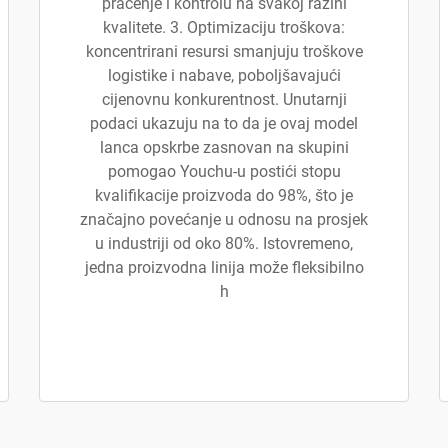
praćenje i kontrolu na svakoj razini
kvalitete. 3. Optimizaciju troškova:
koncentrirani resursi smanjuju troškove
logistike i nabave, poboljšavajući
cijenovnu konkurentnost. Unutarnji
podaci ukazuju na to da je ovaj model
lanca opskrbe zasnovan na skupini
pomogao Youchu-u postići stopu
kvalifikacije proizvoda do 98%, što je
značajno povećanje u odnosu na prosjek
u industriji od oko 80%. Istovremeno,
jedna proizvodna linija može fleksibilno
h