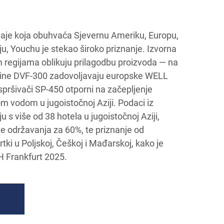
je koja obuhvaća Sjevernu Ameriku, Europu,
iju, Youchu je stekao široko priznanje. Izvorna
nim regijama oblikuju prilagodbu proizvoda — na
lavine DVF-300 zadovoljavaju europske WELL
spršivači SP-450 otporni na začepljenje
m vodom u jugoistočnoj Aziji. Podaci iz
u s više od 38 hotela u jugoistočnoj Aziji,
e održavanja za 60%, te priznanje od
tki u Poljskoj, Češkoj i Mađarskoj, kako je
H Frankfurt 2025.