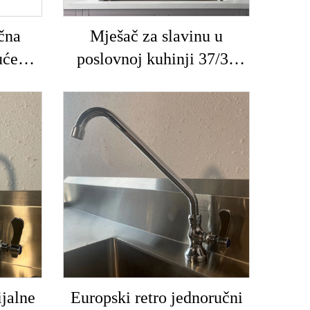
čna
Mješač za slavinu u
Dvost
ućeg
poslovnoj kuhinji 37/31
vod
na, za
inča, zidna slavina s
po
odno
jednom ručicom, 3 mm,
jed
 hladnu
debelo mesingano tijelo
mje
e i
304sus, uređaj za
o
je,
predpranje + 304sus
podeš
tvora
jalne
Europski retro jednoručni
Mod