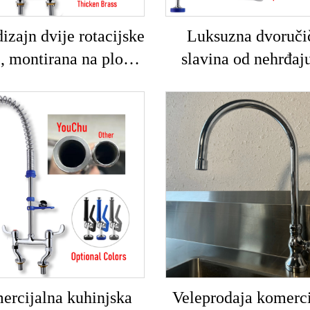
izajn dvije rotacijske
Luksuzna dvoruči
e, montirana na ploču,
slavina od nehrđaj
vna kuhinjska slavina
čelika, zidno montira
učenjem, moderna, od
kuhinju, za preth
đajućeg čelika 304 +
ispiranje, za vruću i
, slavine za kuhinjski
vodu, za poslovn
sud
industrijske kuhin
instalacija s dva o
rcijalna kuhinjska
Veleprodaja komerci