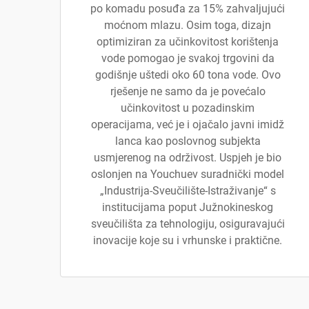
po komadu posuđa za 15% zahvaljujući
moćnom mlazu. Osim toga, dizajn
optimiziran za učinkovitost korištenja
vode pomogao je svakoj trgovini da
godišnje uštedi oko 60 tona vode. Ovo
rješenje ne samo da je povećalo
učinkovitost u pozadinskim
operacijama, već je i ojačalo javni imidž
lanca kao poslovnog subjekta
usmjerenog na održivost. Uspjeh je bio
oslonjen na Youchuev suradnički model
„Industrija-Sveučilište-Istraživanje“ s
institucijama poput Južnokineskog
sveučilišta za tehnologiju, osiguravajući
inovacije koje su i vrhunske i praktične.