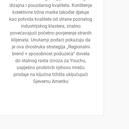
dizajna i pouzdanog kvaliteta. Korištenje
kolektivne tržne marke također djeluje
kao potvrda kvalitete od strane poznatog
industrijskog klastera, znatno
povećavajući početno povjerenje stranih
klijenata. Unutarnji podaci pokazuju da
je ova dvostruka strategija „Regionalni
brend + sposobnost poduzeća“ dovela
do stalnog rasta izvoza za Youchu,
uspješno proširivši njihovu mrežu
prodaje na ključna tržišta uključujući
Sjevernu Ameriku