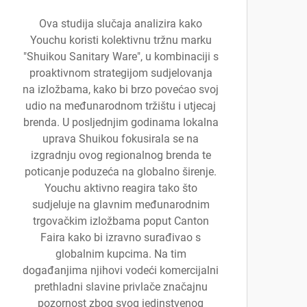
Ova studija slučaja analizira kako
Youchu koristi kolektivnu tržnu marku
"Shuikou Sanitary Ware", u kombinaciji s
proaktivnom strategijom sudjelovanja
na izložbama, kako bi brzo povećao svoj
udio na međunarodnom tržištu i utjecaj
brenda. U posljednjim godinama lokalna
uprava Shuikou fokusirala se na
izgradnju ovog regionalnog brenda te
poticanje poduzeća na globalno širenje.
Youchu aktivno reagira tako što
sudjeluje na glavnim međunarodnim
trgovačkim izložbama poput Canton
Faira kako bi izravno surađivao s
globalnim kupcima. Na tim
događanjima njihovi vodeći komercijalni
prethladni slavine privlače značajnu
pozornost zbog svog jedinstvenog