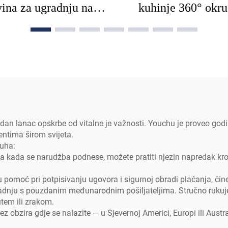
vina za ugradnju na
kuhinje 360° okru
u ploču prije pranja
slavina od mesinga i
avine za kuhinjske
čelika hrom + nerđ
e raspršivač slavina s
čelik vodene slavi
odatnom cijevi za
kuhinjsku sudoperu s
rubnicu za perilicu
za bazen za kuhi
posuđa
lanac opskrbe od vitalne je važnosti. Youchu je proveo godine 
ntima širom svijeta.
duha:
a kada se narudžba podnese, možete pratiti njezin napredak kr
u pomoć pri potpisivanju ugovora i sigurnoj obradi plaćanja, č
adnju s pouzdanim međunarodnim pošiljateljima. Stručno ruku
tem ili zrakom.
z obzira gdje se nalazite — u Sjevernoj Americi, Europi ili Aus